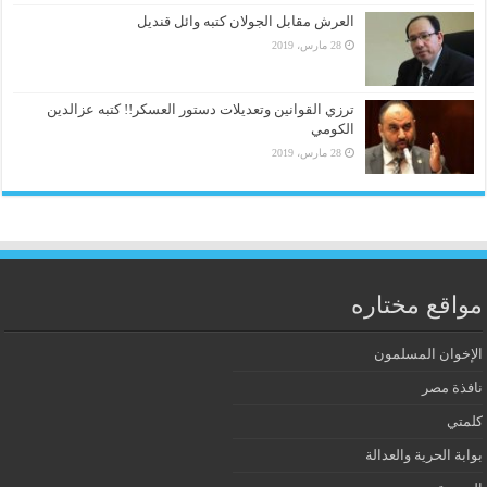
العرش مقابل الجولان كتبه وائل قنديل
28 مارس، 2019
ترزي القوانين وتعديلات دستور العسكر!! كتبه عزالدين
الكومي
28 مارس، 2019
مواقع مختاره
الإخوان المسلمون
نافذة مصر
كلمتي
بوابة الحرية والعدالة