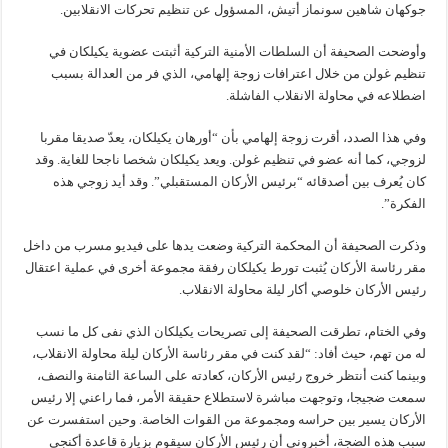
جوكهان شاهين سونماز أتيش، المسؤول عن تنظيم تحركات الانقلابين.
وأوضحت الصحيفة أن السلطات الأمنية التركية أثبتت عضوية يكيلكان في
تنظيم غولن من خلال اعترافات زوجة إلهامي، الذي فر من العدالة بسبب
اضطلاعه في محاولة الانقلاب الفاشلة.
وفي هذا الصدد، أقرت زوجة إلهامي بأن “أورهان يكيلكان، يعدّ صديقا مقربا
لزوجي، كما أنه عضو في تنظيم غولن. ويعد يكيلكان شخصا ناجحا للغاية. وقد
كان يُعرف بين أصدقائه “برئيس الأركان المستقبلي”. وقد أيد زوجي هذه
الفكرة”.
وذكرت الصحيفة أن المحكمة التركية وضعت يدها على فيديو مسرب من داخل
مقر رئاسة الأركان يُثبت تورط يكيلكان رفقة مجموعة أخرى في عملية اعتقال
رئيس الأركان خلوصي أكار ليلة محاولة الانقلاب.
وفي الختام، تطرقت الصحيفة إلى تصريحات يكيلكان الذي نفى كل ما نسب
له من تهم، حيث أفاد: “لقد كنت في مقر رئاسة الأركان ليلة محاولة الانقلاب،
وبينما كنت أنتظر خروج رئيس الأركان، كعادته على الساعة الثامنة والنصف،
سمعت ضجيجا، وتوجهت مباشرة لاستطلاع حقيقة الأمر، فما راعني إلا رئيس
الأركان يسير بين حراسه ومجموعة من القوات الخاصة. وحين استفسرت عن
سبب هذه الضجة، أخبروني أن رئيس الأركان سيقوم بزيارة قاعدة أكنجي