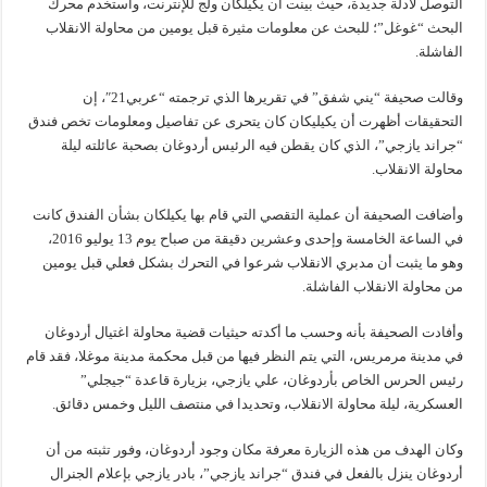
التوصل لأدلة جديدة، حيث بينت أن يكيلكان ولج للإنترنت، واستخدم محرك
البحث “غوغل”؛ للبحث عن معلومات مثيرة قبل يومين من محاولة الانقلاب
الفاشلة.
وقالت صحيفة “يني شفق” في تقريرها الذي ترجمته “عربي21″، إن
التحقيقات أظهرت أن يكيليكان كان يتحرى عن تفاصيل ومعلومات تخص فندق
“جراند يازجي”، الذي كان يقطن فيه الرئيس أردوغان بصحبة عائلته ليلة
محاولة الانقلاب.
وأضافت الصحيفة أن عملية التقصي التي قام بها يكيلكان بشأن الفندق كانت
في الساعة الخامسة وإحدى وعشرين دقيقة من صباح يوم 13 يوليو 2016،
وهو ما يثبت أن مدبري الانقلاب شرعوا في التحرك بشكل فعلي قبل يومين
من محاولة الانقلاب الفاشلة.
وأفادت الصحيفة بأنه وحسب ما أكدته حيثيات قضية محاولة اغتيال أردوغان
في مدينة مرمريس، التي يتم النظر فيها من قبل محكمة مدينة موغلا، فقد قام
رئيس الحرس الخاص بأردوغان، علي يازجي، بزيارة قاعدة “جيجلي”
العسكرية، ليلة محاولة الانقلاب، وتحديدا في منتصف الليل وخمس دقائق.
وكان الهدف من هذه الزيارة معرفة مكان وجود أردوغان، وفور تثبته من أن
أردوغان ينزل بالفعل في فندق “جراند يازجي”، بادر يازجي بإعلام الجنرال