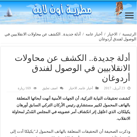
الرئيسية
/
الاخبار
/
أخبار عامه
/
أدلة جديدة.. الكشف عن محاولات الانقلابيين في
الوصول لفندق أردوغان
أدلة جديدة.. الكشف عن محاولات
الانقلابيين في الوصول لفندق
أردوغان
23 أبريل، 2017
أخبار عامه
,
الاخبار
اضف تعليق
169 زيارة
كشفت تحقيقات النيابة التركية، أن الجهات الأمنية أنهت أبحاثها المتعلقة
بالهاتف المحمول لكبير مستشاري رئيس الأركان التركي السابق أورهان
يكيلكان، الذي اعتُقِل إثر انكشاف أمر عضويته في المجلس المُدبّر لمحاولة
الانقلاب.
وذكرت الصحيفة أن التحقيقات المتعلقة بالهاتف المحمول لـ”يكيلكا أدت إلى