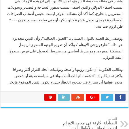
وأشار في مقاله بصحيفة الشروق، أمس الإثنين، إلى أن هذه الأزمات هى
بسبب اختفاء الدولار، والذي اختفى بسبب تدهور السياحة والتصدير وتحويلات
المصريين بالخارج، كما أكد أن مشكلة الدولار ليست بحبس أصحاب الصرافات
أو مطاردة قهوجى يحمل عشرة كيلو سكر، أو حتى صاحب مصنع يخزن ٢٠٠٠
طن لزوم صناعته.
ووصف ربط الجنيه باليوان الصينى بـ “الحلول الخيالية”، وأن الذين يتحدثون
عن ذلك ” غارقون في الأوهام”، وأكد أن تعويم الجنيه المصري لن يحل
المشكلة بمفرده، وهو شرط أساسي من شروط الحصول على قرض صندوق
النقد الدولي.
وطالب الحكومة أن تكون رؤيتها واضحة وتوقيتات اتخاذ القرار أكثر وضوحًا
وأكثر تحديدًا، وإذا اكتشفت أنها اخطأت سواء فى سياسة معينة أو شخص
محدد، فعليها أن تسارع في تصحيح الخطأ، حتى لا يكون الثمن المدفوع فادحًا.
السابق
الصيادلة: كارثة في معاهد الأورام
لنقص الدواء.. والأطفال أول