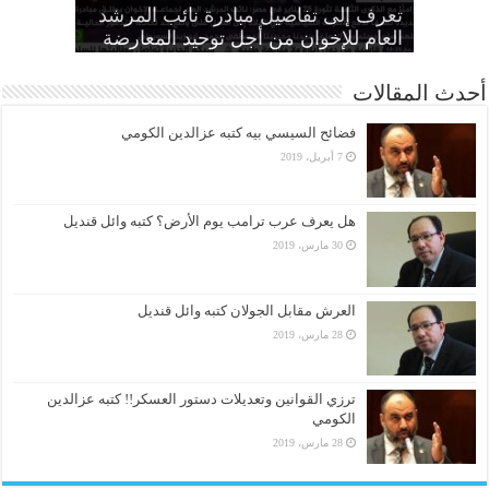
الطاغية “واجب وطني وضرورة
تعرف إلى تفاصيل مبادرة نائب المرشد
مواطنين بهزلية النائب العام يؤكد تحول
أمين عام الإخوان: لا تصالح مع القتلة ولا
الانتهاكات بحق المرأة وإطلاق سراح كل
الحرائر
اقتصادية”
بديل عن القصاص
القضاء لألعوبة في يد العسكر
العام للإخوان من أجل توحيد المعارضة
أحدث المقالات
فضائح السيسي بيه كتبه عزالدين الكومي
7 أبريل، 2019
هل يعرف عرب ترامب يوم الأرض؟ كتبه وائل قنديل
30 مارس، 2019
العرش مقابل الجولان كتبه وائل قنديل
28 مارس، 2019
ترزي القوانين وتعديلات دستور العسكر!! كتبه عزالدين
الكومي
28 مارس، 2019