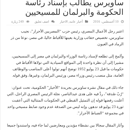
ساويرس يطالب بإسناد رئاسة
الحكومة والبرلمان للمسيحيين
10 أغسطس، 2016
أخبار عامه
,
الاخبار
اضف تعليق
249 زيارة
اعتبر رجل الأعمال المصري، رئيس حزب “المصريين الأحرار”، نجيب
ساويرس، تخصيص حقائب وزارية بعينها للأقباط حاليا، في مصر، نوعا من ذر
الرماد في العيون.
وألمح إلى تطلعه لإسناد رئاسة الوزراء والبرلمان في مصر إلى المسيحيين،
مشيرا إلى أن نظرة واحدة إلى المواقع السيادية التي تولاها الأقباط في
حكومات ما قبل 23 يوليو 1952 توضح أنهم تولوا أعلى المناصب والوظائف
العامة، مثل منصب رئيس وزراء مصر، ورئيس البرلمان، وغيرها، وفق قوله.
جاء ذلك في مقال نشره ساويرس بجريدة “الأخبار” الحكومية، تحت عنوان:
“رُبّ صُدفة”، ردَّ فيه على هدى عبدالناصر، نجلة الرئيس المصري الراحل، التي
أعلنت رفضها قوله إن التمثيل القبطي في الحكومات المتتالية التي أعقبت
ثورة 23 يوليو قد تدهور، وإنه ليس من الصدفة عدم وجود ضابط مسيحي واحد
في مجموعة “الضباط الأحرار”.
وأثار المقال سجالا بين نشطاء مؤيدين ومعارضين لما جاء فيه، واستندوا جميعا