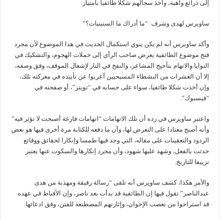
إلى ذرائع واهية، وأخذ سجالهم شكلا طائفيا بامتياز.
ساويرس لهدى وشرف: “ما أدراك ما الستينيات؟”
وأكد ساويرس أنه لم يكن ينوي استكمال الحديث في هذا الموضوع لأن مجرد
فتح موضوع الطائفية يعرض صاحب الرأي إلى حملات الهجوم، والتشكيك في
النوايا والاتهام بتأجيج المشاعر، والنفخ في النار لإشعال الموقف، وفق وصفه،
إلا أن العشرات من النشطاء المسيحيين أعربوا عن تأييده في معركته تلك،
وإن أخذت شكلا طائفيا، سواء على حسابه في “تويتر”، أو صفحته في
“فيسبوك”.
واعتبر ساويرس في رده أن تلك الاتهامات “اتهامات فارغة أصبحت لا تؤثر فيه”
وأنه أصبح معتادا على التعرض لها، وأن ما دفعه للكتابة مرة أخرى فيها هو بعض
الردود والتعقيبات على مقاله، التي وجد فيها طمسا وإنكارا لحقائق ووقائع
حدثت بالفعل، وشهد عليها شهود، وأن مجرد إنكارها والسكوت عنها يعتبر
تزييفا للتاريخ.
والأمر هكذا، كشف ساويرس أنه تلقى “رسالة رقيقة ومهذبة من هدى
عبدالناصر” تقول فيها إن الطائفية قد بدأت بعد ناصر، وإن الأقباط في عهده
قد استراحوا من تعصب الإخوان، وإثارتهم المصطنعة للفتن، وفق ادعائها.