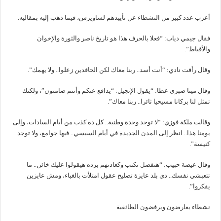
أعرب عدد كبير من النشطاء عن تأييدهم لساويرس، فيما ذهب إليه بمقاليه.
فقال جيمي دياب: “فعلا بالحرف هذا هو تاريخ ناصر والثورة والإخوان
والأقباط”.
وقال رأفت نادي: “أنت أسد.. ربنا معاك لكن الحاقدين زعلوا.. ولا يهمك”.
وقال مينا صبري عطا: “يقول الإنجيل: “يدافع عنكم وأنتم صامتون”، ولكنك
تمثل لنا بركانا مسيحيا ثائرا.. ربنا معاك”.
وقالت ملكة فوزي: “لا توجد وحدة وطنية.. كل ده كذب من أيام السادات، وإلى
يومنا هذا.. انظر إلى المدن الجديدة في أيام السيسي.. فيها جوامع، ولا توجد
كنيسة”.
وقال عيضة حبيب: “هتفضل تكتب وكعادتهم برده هيقولوا عليك خائن.. ما
تتعبشي نفسك.. دي بلد عايزة تصليح عقول امتلأت بالغباء، ومش عايزين
يفكروا”.
نشطاء يعارضون ويرفضون الطائفية