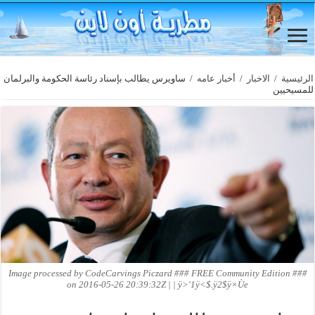
الرئيسية
/
الاخبار
/
أخبار عامه
/
ساويرس يطالب بإسناد رئاسة الحكومة والبرلمان
للمسيحيين
Image processed by CodeCarvings Piczard ### FREE Community Edition ###
on 2016-05-26 20:39:32Z | | ÿ>'1ÿ<$.ÿ2$ÿ×Ùe