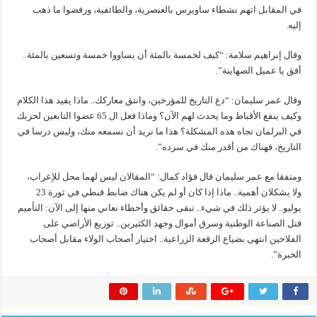
في المقابل اتهم نشطاء ساويرس بالعنصرية، والطائفية، ورفضوا ما ذهب
إليه.
وقال إبراهيم سلامة: “كيف لخمسة بالمئة أن يساووا خمسة وتسعين بالمئة..
أفق يا عميل الصهاينة”.
وقال عمر سليمان: “دع التاريخ للمؤرخين، وانتق معاركك.. ماذا يفيد هذا الكلام
وكيف ينفع الأقباط وما يحدث لهم الآن؟ وماذا فعل ال 65 عضوا التابعين لحزبك
في البرلمان تجاه هذه المشكلة؟ هذا ما نريد أن نسمعه منك، وليس درسا في
التاريخ، فهناك من أقدر منك في سرده”.
ومتفقا مع عمر سليمان قال فؤاد كمال: “المقالان ليس لهما محل للإعراب،
ولا يشكلان أهمية.. ماذا إذا كان أو لم يكن هناك ضابط قبطي في ثورة 23
يوليو.. لا يؤثر ذلك في شيء.. تبقى حقائق وأخطاء نعاني منها إلى الآن: التأميم
قتل الصناعة الوطنية وسرق أموال وجهد الكثيرين.. توزيع الأراضي على
الفلاحين انتهى بضياع الرقعة الزراعية.. اختيار أصحاب الولاء مقابل أصحاب
الخبرة”.