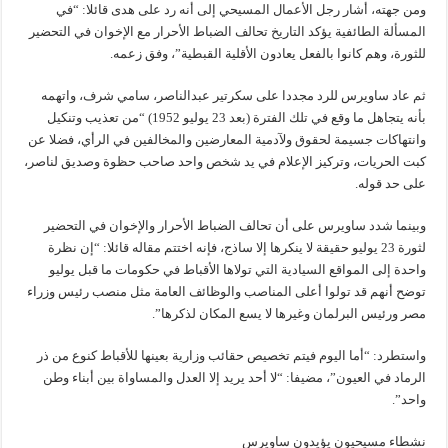
ومن جهته، أشار رجل الأعمال المسيحي إلى أنه رد على هدى قائلا: “في
المسألة الطائفية يؤكد التاريخ تحالف الضباط الأحرار مع الإخوان في التحضير
للثورة، وهم كانوا بالفعل يعادون الأقلية القبطية”، وفق زعمه.
ثم عاد ساويرس للرد مجددا على سكرتير عبدالناصر، سامي شرف، واتهمه
بأنه يتجاهل ما وقع في تلك الفترة (بعد 23 يوليو 1952) “من تعذيب وتنكيل
وانتهاكات جسيمة لحقوق ولآدمية المعارضين والمخالفين في الرأي، فضلا عن
كبت الحريات، وتركيز الإعلام في يد شخص واحد صاحب حظوة وصديق لناصر،
على حد قوله.
وبينما شدد ساويرس على أن تحالف الضباط الأحرار والإخوان في التحضير
لثورة 23 يوليو حقيقة لا ينكرها إلا ساذج، فإنه اختتم مقاله قائلا: “إن نظرة
واحدة إلى المواقع السيادية التي تولاها الأقباط في حكومات ما قبل يوليو
توضح أنهم قد تولوا أعلى المناصب والوظائف العامة مثل منصب رئيس وزراء
مصر ورئيس البرلمان وغيرها لا يسع المكان لذكرها”.
واستطرد: “أما اليوم فيتم تخصيص حقائب وزارية بعينها للأقباط كنوع من ذر
الرماد في العيون”، مضيفا: “لا أحد يريد إلا العدل والمساواة بين أبناء وطن
واحد”.
نشطاء مسيحيون يؤيدون ساويرس