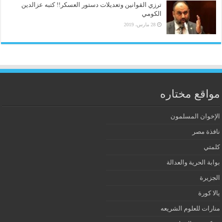
ترزي القوانين وتعديلات دستور العسكر!! كتبه عزالدين
الكومي
28 مارس، 2019
مواقع مختاره
الإخوان المسلمون
نافذة مصر
كلمتي
بوابة الحرية والعدالة
الجزيرة
يالا كورة
منارات للعلوم الشريعه