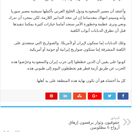
وأعتقد أن مصير السعودية ودول الخليج العربي بأكملها سيشبه مصير سوريا
وأنه وسيتم انتهاك مقدساتنا إن لن نتخذ التدابير اللازمة، لكن بمجرد أن ندرك
ونعي ونرى عظمة وخطورة الأمر سنجد أمامنا خيارات كثيرة يمكننا تنفيذها
قبل أن تطرق الدبابات أبواب الكعبة.
وتلك الدبابات إما ستكون لإيران أو لأمريكا.. والصواريخ التي ستعتدي على
الكعبة المشرفة إما ستكون صواريخ إيرانية أو حوثية أو أمريكية.
كونوا على يقين أن الذين خططوا إلى حرب إيران والسعودية وحرّضوا هذه
الحرب عن طريق أزمة قطر هم يخططون اليوم إلى ظنوني هذه.
كل ما أخشاه هو أن تكون نهاية هذه المنطقة على يد أهلها..
السابق
حقوقيون وثوار يرفضون إزهاق
أرواح 6 مظلومين
التالي