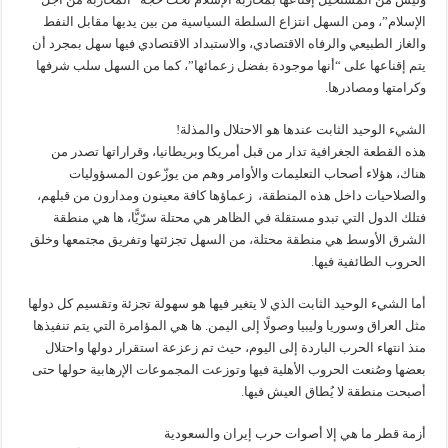
الإسلام”، ومن السهل انتزاع السلطة السياسية من بين يديها مقابل النفط
والغاز الطبيعي والرفاه الاقتصادي، والاستبداد الاقتصادي فيها سهل بمجرد أن
يتم إقناعها على “أنها موجودة بفضل زعمائها”، كما من السهل سلب شرفها
وكرامتها ومصادرها.
الشيء الوحيد الثابت عندها هو الاحتلال والمذلة!
هذه القطعة الجغرافية تدار من قبل أمريكا وبريطانيا، وقراراتها تصدر من
هناك، هؤلاء أصحاب التعليمات والأوامر وهم من يوزّعون المسؤوليات
والصلاحيات داخل هذه المنطقة، زعماؤها كافة معينون ومدارون من قبلهم،
فتلك الدول التي تبدو مستقلة في الظاهر هي محتلة سرّيًّا، ها هي منطقة
الشرق الأوسط هي منطقة محتلة، من السهل تجزئتها وتفريق مجتمعها وخلق
الحروب الطائفية فيها.
أما الشيء الوحيد الثابت الذي لا يتغير فيها هو سهولة تجزئة وتقسيم كل دولها
مثل العراق وسوريا وليبيا وصولًا إلى اليمن. ها هي المؤامرة التي يتم تنفيذها
منذ انتهاء الحرب الباردة إلى اليوم، حيث تم زعزعة استقرار دولها واحتلال
بعضها وصُنعت الحروب الأهلية فيها وتوزعت المجموعات الإرهابية حولها حتى
أصبحت منطقة لا يُطاق العيش فيها.
أزمة قطر ما هي إلا أصوات حرب إيران والسعودية