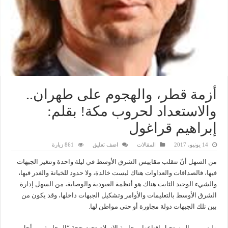
أزمة قطر، والهجوم على طهران..
والاستعداد لحروب مكة! بقلم:
إبراهيم قراغول
14 يونيو، 2017
المقالات
اضف تعليق
861 زيارة
من السهل أنّ تتقلب مقاييس الشرق الأوسط في ليلة واحدة وتتغير الجبهات
فيها، فالصداقات والعداوات هناك ليست خالدة، ولا حدود للخيانة والغدر فيها،
والشيء الوحيد الثابت هناك هو أنظمة العبودية والوصاية، من السهل إدارة
الشرق الأوسط بالتعليمات والأوامر وتشكيل الجبهات داخلها، وقد يكون من
بين تلك الجبهات دولة مجاورة أو حتى مواطن لها.
وليس من المستحيل إقناعها بمحاربة الإسلام تحت حجة “المحاربة من أجل