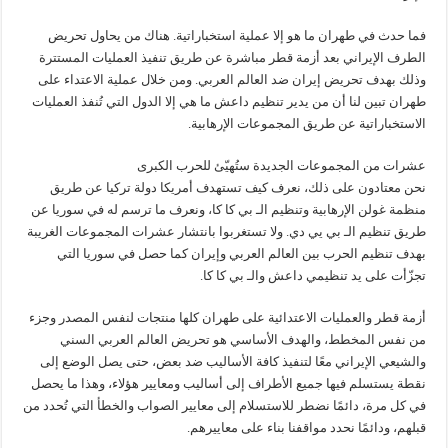
فما حدث في طهران ما هو إلا عملية استخباراتية. هناك من يحاول تحريض
الطرف الإيراني بعد أزمة قطر مباشرة عن طريق تنفيذ العمليات المستترة
وذلك بهدف تحريض إيران ضد العالم العربي. ومن خلال عملية الاعتداء على
طهران تبين لنا أن من يدير تنظيم داعش ما هي إلا الدول التي تُنفذ العمليات
الاستخباراتية عن طريق المجموعات الإرهابية.
عشرات من المجموعات الجديدة ستُهيّئ للحرب الكبرى
نحن معتادون على ذلك، نعرف كيف تستهدف أمريكا دولة تركيا عن طريق
منظمة غولن الإرهابية وتنظيم الـ بي كا كا، ونعرف ما ترسم له في سوريا عن
طريق تنظيم الـ بي يي دي. ولا تستغربوا بانتشار عشرات المجموعات الغريبة
بهدف تنظيم الحرب بين العالم العربي وإيران كما حصل في سوريا التي
تجزّأت على يد تنظيمي داعش والـ بي كا كا.
أزمة قطر والعمليات الاعتدائية على طهران كلها منتجات لنفس المصدر وجزء
من نفس المخطط، والهدف الأساسي هو تحريض العالم العربي السني
والشيعي الإيراني معًا لتنفيذ كافة الأساليب ضد بعض، حتى يصل الوضع إلى
نقطة يستسلم فيها جميع الأطراف إلى أساليب ومعايير هؤلاء، وهذا ما يحصل
في كل مرة، دائمًا نضطر للاستسلام إلى معايير الصواب والخطأ التي تُحدد من
قبلهم، ودائمًا نحدد مواقفنا بناء على معاييرهم.