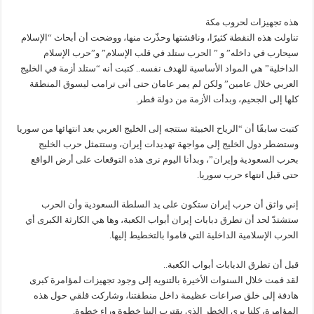
هذه تجهيزات لحروب مكة
تناولت هذه النقطة كثيرًا، وناقشتها وحذّرت منها، ووضحت أن أبحاث “الإسلام
سيحارب في داخله” و ” الحرب ستلد في قلب الإسلام” و”حرب الإسلام
الداخلية” هي المواد الأساسية للهدف نفسه.. كتبت أنه “ستلد أزمة في الخليج
العربي خلال عامين” ولكن لم يمر عامان حتى أتى ترامب ليسوق المنطقة
كلها إلى الجحيم، وبدأت الأزمة من دولة قطر.
كتبت سابقًا أن “الرياح الخبيثة ستتجه إلى الخليج العربي بعد انتهائها من سوريا
وستضطر دول الخليج إلى مواجهة تهديدات إيران، وستتمثل حرب الخليج
بحرب السعودية وإيران”، وبدأنا اليوم نرى هذه التوقعات على أرض الواقع
حتى قبل انتهاء حرب سوريا.
إني واثق أن حرب إيران ستكون على يد السلطة السعودية وأن الحرب
ستشتدّ لحد أن تطرق دبابات إيران أبواب الكعبة، وها هي الكارثة الكبرى أي
الحرب الإسلامية الداخلية التي قاموا بالتخطيط إليها.
قبل أن تطرق الدبابات أبواب الكعبة..
لقد قمت خلال السنوات الأخيرة بالتنويه إلى وجود تجهيزات لمؤامرة كبرى
هادفة إلى خلق صراعات عظيمة داخل منطقتنا، وشاركت قلقي حول هذه
المؤامرة، كلنا يرى الخطر الذي يقترب إلينا خطوة وراء خطوة.