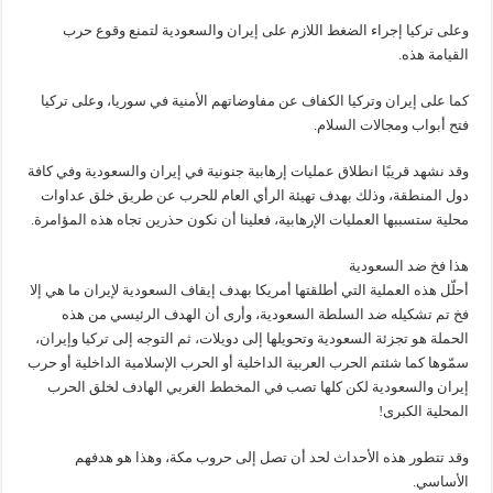
وعلى تركيا إجراء الضغط اللازم على إيران والسعودية لتمنع وقوع حرب
القيامة هذه.
كما على إيران وتركيا الكفاف عن مفاوضاتهم الأمنية في سوريا، وعلى تركيا
فتح أبواب ومجالات السلام.
وقد نشهد قريبًا انطلاق عمليات إرهابية جنونية في إيران والسعودية وفي كافة
دول المنطقة، وذلك بهدف تهيئة الرأي العام للحرب عن طريق خلق عداوات
محلية ستسببها العمليات الإرهابية، فعلينا أن نكون حذرين تجاه هذه المؤامرة.
هذا فخ ضد السعودية
أحلّل هذه العملية التي أطلقتها أمريكا بهدف إيقاف السعودية لإيران ما هي إلا
فخ تم تشكيله ضد السلطة السعودية، وأرى أن الهدف الرئيسي من هذه
الحملة هو تجزئة السعودية وتحويلها إلى دويلات، ثم التوجه إلى تركيا وإيران،
سمّوها كما شئتم الحرب العربية الداخلية أو الحرب الإسلامية الداخلية أو حرب
إيران والسعودية لكن كلها تصب في المخطط الغربي الهادف لخلق الحرب
المحلية الكبرى!
وقد تتطور هذه الأحداث لحد أن تصل إلى حروب مكة، وهذا هو هدفهم
الأساسي.