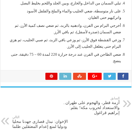
تبلي السمان من الداخل والخارج، وبين الجلد واللحم بخليط البصل.
على نار متوسطة، ضعي الحليب والماء والملح والفلفل الأسود
واتركيهم حتى الغليان.
أخرجي البرام من الفرن، وادهنيه بالزبد، ثم ضعي نصف كمية الأرز، ثم
ضعي السمان (صدره لأسفل)، ثم باقي الأرز.
وزعي القشطة فوق الأرز، ثم وزعي باقي الزبد، ثم صبي الحليب، ثم هزي
البرام حتى يتغلغل الحليب إلى الأرز.
ضعي الطاجن في الفرن عند درجة حرارة 220 لمدة 60 – 75 دقيقة، حتى
ينضج.
السابق
أزمة قطر، والهجوم على طهران..
والاستعداد لحروب مكة! بقلم:
إبراهيم قراغول
التالي
الإخوان: نبذل قصارى جهدنا محليا
ودوليا لمنع إعدام المعتقلين ظلما