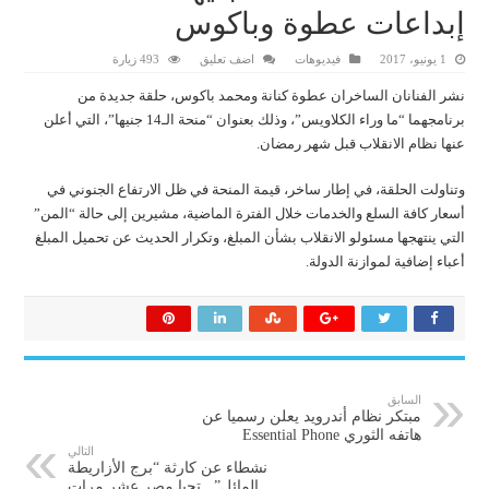
إبداعات عطوة وباكوس
1 يونيو، 2017
فيديوهات
اضف تعليق
493 زيارة
نشر الفنانان الساخران عطوة كنانة ومحمد باكوس، حلقة جديدة من
برنامجهما “ما وراء الكلاويس”، وذلك بعنوان “منحة الـ14 جنيها”، التي أعلن
عنها نظام الانقلاب قبل شهر رمضان.
وتناولت الحلقة، في إطار ساخر، قيمة المنحة في ظل الارتفاع الجنوني في
أسعار كافة السلع والخدمات خلال الفترة الماضية، مشيرين إلى حالة “المن”
التي ينتهجها مسئولو الانقلاب بشأن المبلغ، وتكرار الحديث عن تحميل المبلغ
أعباء إضافية لموازنة الدولة.
السابق
مبتكر نظام أندرويد يعلن رسميا عن
هاتفه الثوري Essential Phone
التالي
نشطاء عن كارثة “برج الأزاريطة
المائل”.. تحيا مصر عشر مرات