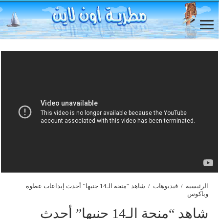
الرئيسية
/
فيديوهات
/
شاهد “منحة الـ14 جنيها” أحدث إبداعات عطوة
وباكوس
شاهد “منحة الـ14 جنيها” أحدث