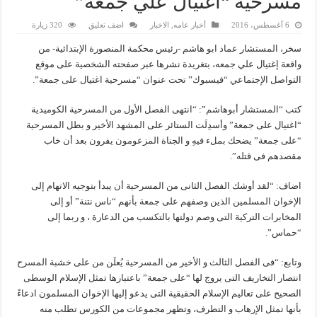
مسرحية “اغتيال علي جمعه”
6 أغسطس، 2016
أخبار عامه
,
الاخبار
اضف تعليق
320 زيارة
سخر، المستشار عماد ابو هاشم -رئيس محكمة المنصورة الإبتدائية- من
واقعة إغتيال علي جمعه، بتغريدة نشرها عبر صفحته الشخصية على موقع
التواصل الإجتماعي “فيسبوك” تحت عنوان “مسرحية اغتيال على جمعة”.
كتب “المستشار أبوهاشم”: “انتهى الفصل الأول من المسرحية الكوميدية
“اغتيال على جمعة” وأسدِلَت الستائر على المشهد الأخير و بطل المسرحية
“على جمعة” يضحك بملء فيهِ و الجناة المزعومون يفرون بعد أن خاب
مقصدهم فى قتله”.
اضاف: “لقد أوشك الفصل الثانى من المسرحية أن يبدأ بتوجيه الاتهام إلى
الإخوان المسلمين الذين وصفهم على جمعة بأنهم “ناس نتنة” أو إلى
المخابرات التركية التى وصم دولتها بالتكسب من الدعارة ، و ربما إلى
“حماس”.
وتابع: “فى الفصل الثالث و الأخير من المسرحية يُعلَن من على خشبة المسرح
انتصار التخاريف التى يروج لها “على جمعة” باعتبارها تمثل الإسلام الوسطى
الصحيح على تعاليم الإسلام الحقيقية التى يدعو إليها الإخوان المسلمون ادعاءً
بأنها تمثل الإرهاب و التطرف، وتظهر مجموعات من الكورس تطلب منه