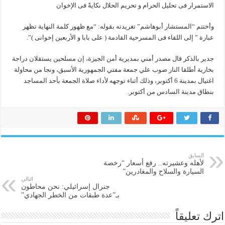
الاستمرار فى تحليل الحرام و تحريم الحلال نكايةً فى الإخوان
وأختتم “المستشار أبوهاشم” تغريدته بقوله: “مع ظهور كلمة النهاية تظهر
عبارة ” إلى اللقاء فى المسرحية القادمة ( على بابا و الأربعين إخوانى )”.
جدير بالذكر قال مصدر أمني بمديرية أمن الجيزة، إن مسلحين يستقلان دراجة
بخارية أطلقا النار صوب علي جمعة مفتي الجمهورية الأسبق، ونجا من محاولة
اغتيال بمدينة 6 أكتوبر، وذلك أثناء توجهه لأداء صلاة الجمعة بأحد المساجد
بنطاق مدينة السادس من أكتوبر.
السابق
لأهله وعشيرته.. رفع أسعار “رخصة
السيارة والسلاح والمغادرين”
التالي
جنرال إسرائيلي: نحن محاطون
بـ”عدة طبقات من الخطر الجهادي”
اترك تعليقاً