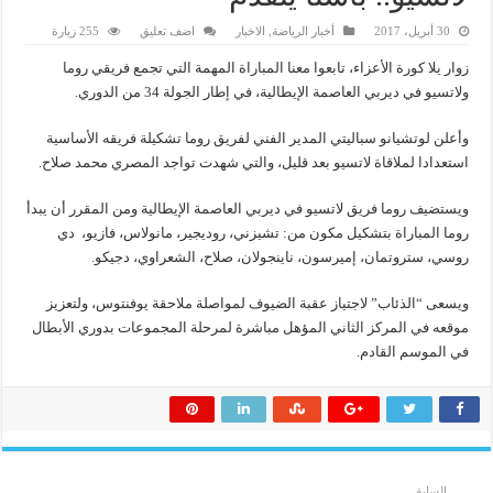
30 أبريل، 2017
أخبار الرياضة
,
الاخبار
اضف تعليق
255 زيارة
زوار يلا كورة الأعزاء، تابعوا معنا المباراة المهمة التي تجمع فريقي روما
ولاتسيو في ديربي العاصمة الإيطالية، في إطار الجولة 34 من الدوري.
وأعلن لوتشيانو سباليتي المدير الفني لفريق روما تشكيلة فريقه الأساسية
استعدادا لملاقاة لاتسيو بعد قليل، والتي شهدت تواجد المصري محمد صلاح.
ويستضيف روما فريق لاتسيو في ديربي العاصمة الإيطالية ومن المقرر أن يبدأ
روما المباراة بتشكيل مكون من: تشيزني، روديجير، مانولاس، فازيو، دي
روسي، ستروتمان، إميرسون، ناينجولان، صلاح، الشعراوي، دجيكو.
ويسعى “الذئاب” لاجتياز عقبة الضيوف لمواصلة ملاحقة يوفنتوس، ولتعزيز
موقعه في المركز الثاني المؤهل مباشرة لمرحلة المجموعات بدوري الأبطال
في الموسم القادم.
السابق