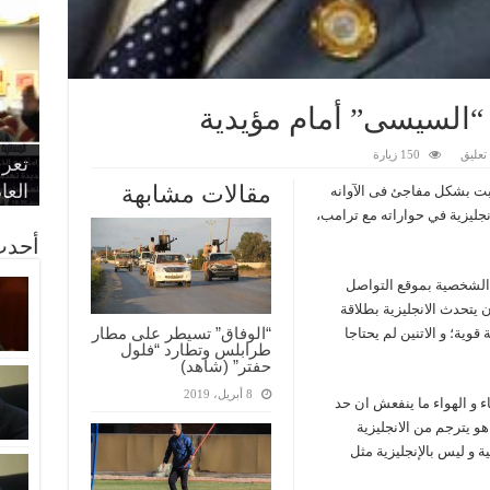
 “السيسى” أمام مؤيدية
“الإ
“الم
“متح
عليق
150 زيارة
الط
تعرف
مواط
أمين
الان
الحر
اقتص
بدي
القض
العا
مقالات مشابهة
بت بشكل مفاجئ فى الآوانه
نجليزية في حواراته مع ترامب،
أحدث
الشخصية بموقع التواصل
 يتحدث الانجليزية بطلاقة
“الوفاق” تسيطر على مطار
قوية؛ و الاتنين لم يحتاجا
طرابلس وتطارد “فلول
حفتر” (شاهد)
8 أبريل، 2019
ء و الهواء ما ينفعش ان حد
و يترجم من الانجليزية
ة و ليس بالإنجليزية مثل