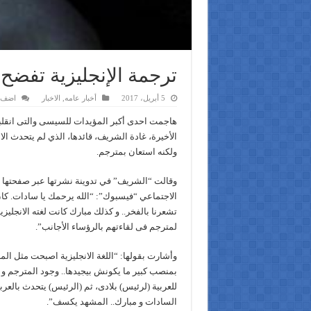
ترجمة الإنجليزية تفضح
5 أبريل، 2017
أخبار عامه
,
الاخبار
اضف ت
هاجمت احدى أكبر المؤيدات للسيسى والتى انقل
الأخيرة، غادة الشريف، قائدها، الذي لم يتحدث الا
ولكنه استعان بمترجم.
وقالت “الشريف” في تدوينة نشرتها عبر صفحتها 
الاجتماعي “فيسبوك”: “الله يرحمك يا سادات. كان
تشعرنا بالفخر.. و كذلك مبارك كانت لغته الانجليزية 
لمترجم فى لقاءتهم بالرؤساء الأجانب”.
وأشارت بقولها: “اللغة الانجليزية اصبحت مثل الما
بمنصب كبير ما يكونش بيجيدها.. وجود المترجم و ه
للعربية (لرئيس) بلادى، ثم (الرئيس) يتحدث بالعربي
السادات و مبارك.. المشهد يكسف”.