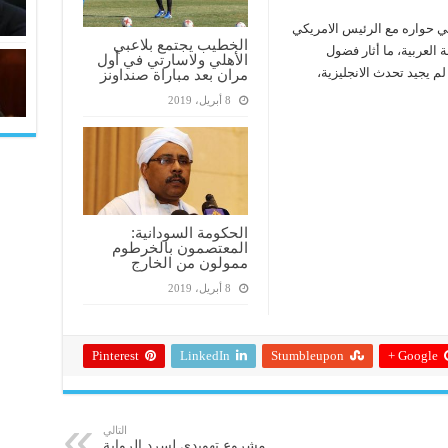
ي حواره مع الرئيس الامريكي
الخطيب يجتمع بلاعبي
ة العربية، ما أثار فضول
الأهلي ولاسارتي في أول
 يجيد تحدث الانجليزية،
مران بعد مباراة صنداونز
8 أبريل، 2019
الحكومة السودانية:
المعتصمون بالخرطوم
ممولون من الخارج
8 أبريل، 2019
Pinterest
LinkedIn
Stumbleupon
Google +
التالي
مشروع تهويدي لسرد الرواية