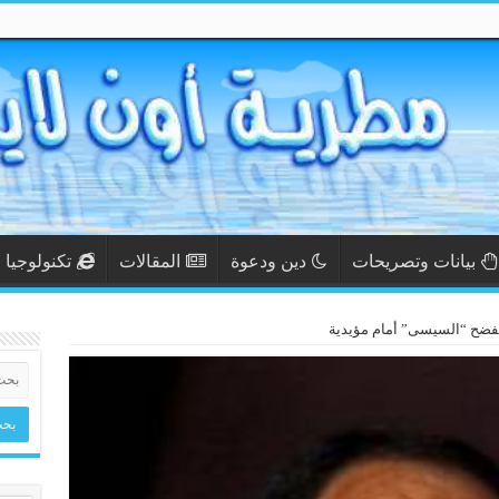
بيانات وتصريحات
دين ودعوة
المقالات
تكنولوجيا
 تفضح “السيسى” أمام مؤيدية