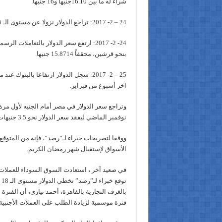
شراء له ما بين 16.10جنيها و16 جنيها.
24 – 2- 2017: تراجع الدولار نزولا عن مستوى الـ 16 جنيه ليسجل 15.80 جنيها.
24- 2- 2017: ارتفع سعر الدولار بالتعاملا
بنحو قرشين، محققاً 15.8714 جنيها.
آخر أسبوع من فبراير.
وتراجع سعر الدولار في مصر أمام الجنيه لأول مرة 
نوفمبر الماضي ليفقد سعر الدولار نحو 3.5 جنيهات خلال 3 أسابيع، مع توقعات بمعاودة الارتفاع خلال مارس المقبل.
ووفقا لتصريحات خبراء لـ”رصد”، فإنه من المتوقع ح
الأسواق لإستقبال شهر رمضان الكريم.
في صعيد آخر ، استعادت السوق السوداء للعملات 
ت
بالغرف التجارية بالقاهرة، أحمد نيازي، أن الفتر
فترة موسمية لزيادة الطلب على العملات الأجنبية