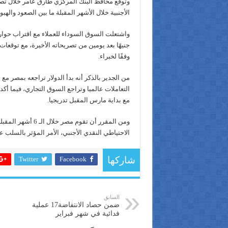
وتوقع محافظ البنك المركزي طارق عامر خلال تصري
الأجنبية خلال الأشهر المقبلة ما بين الصعود والهبو
جنيهًا بعد يومين من تصريحاته الأخيرة، مع توقعا
وفقًا لخبراء.
من الجدير بالذكر أنه بدأ الدولار تراجعه بمصر مع
التعاملات عالميا وتراجع السوق التجاري، فيما أك
مع بداية مارس المقبل تدريجيا.
ومن المقرر أن تق
الاحتياطي النقدي الأجنبي، الأمر المؤثر بالسلب ع
Twitter
Facebook
شاركها
السابق
ضمن حصاد الانتفاضة17 عملية
فدائية في شهر فبراير