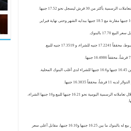
22- 2-2017: سجل سعر الدولار بالبنك المركزي خلال تعاملاته الرسمية اليومية نحو 16.21 جنيها للبيع و16 جنيها الشراء،
23- 2- 2017: سجل الدولار تباينا وتراوح أعلى سعر بيع له بالبنوك ما بين 16.25 جنيها و16.10 جنيها، مقابل أعلى سعر