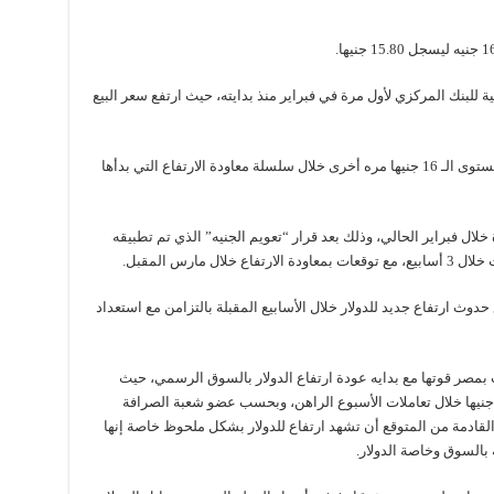
ت الرسمية للبنك المركزي لأول مرة في فبراير منذ بدايته، حيث ارتفع سعر البيع
25 – 2- 2017: سجل الدولار ارتفاعا بالبنوك عند مستوى الـ 16 جنيها مره أخرى خلال سلسلة معاودة الارتفاع التي بدأها
خلال فبراير الحالي، وذلك بعد قرار “تعويم الجنيه” الذي تم تطبيقه
دوث ارتفاع جديد للدولار خلال الأسابيع المقبلة بالتزامن مع استعداد
بمصر قوتها مع بدايه عودة ارتفاع الدولار بالسوق الرسمي، حيث
وقع خبراء لـ”رصد” تخطي الدولار مستوى الـ 18 جنيها خلال تعاملات الأسبوع الراهن، وبحسب عضو شعبة الصرافة
ة القادمة من المتوقع أن تشهد ارتفاع للدولار بشكل ملحوظ خاصة إنها
 بالسوق وخاصة الدولار.