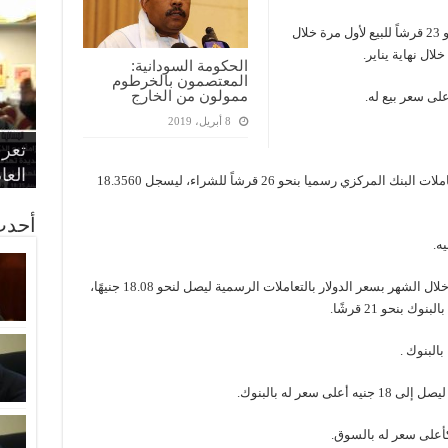
5-2-2017: تراجع سعر الدولار بالبنك المركزي بنحو 23 قرشاً للبيع لأول مرة خلال
الحكومة السودانية:
المعتصمون بالخرطوم
ممولون من الخارج
8 أبريل، 2019
“الإ
“الم
“متح
الط
تعرف
مواط
أمين
الان
الحر
اقتص
بدي
القض
العا
8-2-2017: سجل الدولار تراجع مرة أخرى خلال تعاملات البنك المركزي رسميا بنحو 26 قرشاً للشراء، ليسجل 18.3560
أحدث
11-2-2017: أعلن البنك المركزي عن تراجع ثالث خلال الشهر بسعر الدولار بالتعاملات الرسمية ليصل لنحو 18.08 جنيهًا،
 بنحو 21 قرشًا.