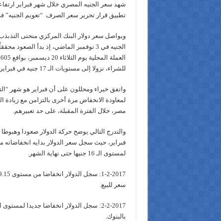
شهد سعر الجنيه المصري خلال شهر فبراير ارتفاعا 
تطبيق قرار تحرير سعر الصرف “تعويم الجنيه” ف
ويواصل سعر دولار البنك المركزي منحنى التذبذب،
الجنيه في 3 نوفمبر الماضي، إذ بدأ الصعود
للشراء، نزولا إلى مستويات الـ 17 جنيه في فبراير .
واتفق خبراء ومحللون على أن فبراير هو شهر “الت
لمعاودة الانخفاض مرة أخرى بالتزامن مع زيادة ا
مصر، خلال الفترة المقبلة، على حد تعبيرهم.
والتدرج التالي يوضح حركة الدولار صعودا وهبوطا 
لمستوى الـ 16 جنيها حتى نهاية الشهر.
سعر للبيع.
بالبنوك.