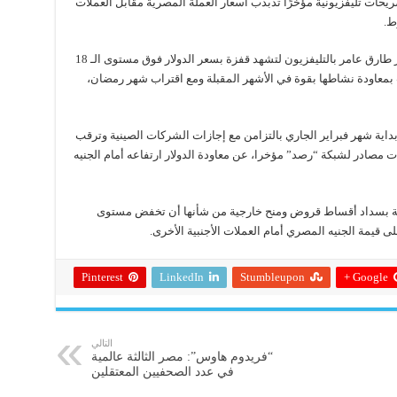
حات تليفزيونية مؤخرًا تذبذب أسعار العملة المصرية مقابل العملات
ط.
واشتعلت السوق السوداء للعملاء مع اقتراب حوار طارق عامر بالتليفزيون لتشهد قفزة بسعر الدولار فوق مستوى الـ 18
ت بمعاودة نشاطها بقوة في الأشهر المقبلة ومع اقتراب شهر رمضان،
 بداية شهر فبراير الجاري بالتزامن مع إجازات الشركات الصينية وترقب
دت مصادر لشبكة “رصد” مؤخرا، عن معاودة الدولار ارتفاعه أمام الجنيه
وم مصر خلال الـ 6 أشهر المقبلة بسداد أقساط قروض ومنح خارجية من شأنها أن تخفض مستوى
لى قيمة الجنيه المصري أمام العملات الأجنبية الأخرى.
Pinterest
LinkedIn
Stumbleupon
Google +
التالي
“فريدوم هاوس”: مصر الثالثة عالمية
في عدد الصحفيين المعتقلين