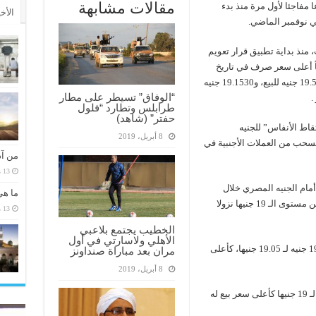
مقالات مشابهة
مفاجئا لأول مرة منذ بدء
الأخ
ي نوفمبر الماضي.
 منذ بداية تطبيق قرار تعويم
 محققاً أعلى سعر صرف في تاريخ
العملة المحلية يوم الثلاثاء 20 ديسمبر، بواقع 19.5605 جنيه للبيع، و19.1530 جنيه
“الوفاق” تسيطر على مطار
طرابلس وتطارد “فلول
حفتر” (شاهد)
قاط الأنفاس” للجنيه
8 أبريل، 2019
لسحب من العملات الأجنبية في
من آد
13 مارس، 2026
أمام الجنيه المصري خلال
ما هي
فبراير، حيث سجل سعر الدولار بدايه انخفاضاته من مستوى الـ 19 جنيها نزولا
13 مارس، 2026
الخطيب يجتمع بلاعبي
الأهلي ولاسارتي في أول
1-2-2017: سجل الدولار انخفاضا من مستوى 19.15 جنيه لـ 19.05 جنيها، كأعلى
مران بعد مباراة صنداونز
8 أبريل، 2019
2-2-2017: سجل الدولار انخفاضا جديدا لمستوى الـ 19 جنيها كأعلى سعر بيع له