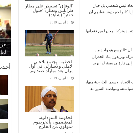
اتحاد ليس شخصي بل خيار
“الوفاق” تسيطر على مطار
طرابلس وتطارد “فلول
 كانوا لايريدوننا فعليهم أن
حفتر” (شاهد)
8 أبريل، 2019
حاد وتركيا، محذرا من فقدانها
“الإ
“الم
“متح
الط
تعرف
مواط
أمين
الان
أن “التوسع هو واحد من
الحر
اقتص
بدي
القض
العا
ركة ويريدون بناء الجدران
الخطيب يجتمع بلاعبي
 إلى قارة مريضة، لذا نريد
أحدث
الأهلي ولاسارتي في أول
مران بعد مباراة صنداونز
8 أبريل، 2019
اتحاد، لاسيما الخارجية منها،
سياسته، ومواصلة السير معا
الحكومة السودانية:
المعتصمون بالخرطوم
ممولون من الخارج