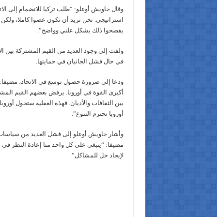
وقال جاويش أوغلو: “طلب تركيا للانضمام إلى ال
استراتيجي. نحن نريد أن نكون عضوا كاملا، ولكن إذا
يفصحوا ذلك بشكل علني وواضح”.
ولفت إلى وجود العديد من القيم المشتركة بين الات
في حال فشل الجانبان في حمايتها.
ودعا إلى ضرورة حصول توسع في الاتحاد، مضيفا: 
أكبرى القوة في أوروبا. يرفض بعضهم القيم المشت
بين الثقافات والأديان. فهذه العقلية ستحول أوروبا
أوروبا تحترم التنوع”.
وأشار جاويش أوغلو إلى فشل العديد من سياسات ال
مضيفا: “ينبغي على كل واحد منا إعادة النظر في 
لإيجاد حل للمشاكل”.