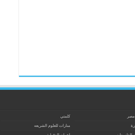
 مصر
كلمتي
رة
منارات للعلوم الشريعه
ز الفلسطيني
إخوان الدقهلية