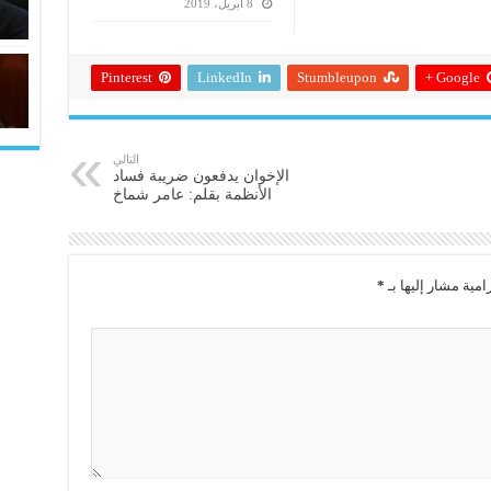
8 أبريل، 2019
Pinterest
LinkedIn
Stumbleupon
Google +
التالي
الإخوان يدفعون ضريبة فساد
الأنظمة بقلم: عامر شماخ
امية مشار إليها بـ
*