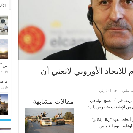
الأخ
من آد
م للاتحاد الأوروبي لاتعني أن
13 مارس، 2026
ما هي
13 مارس، 2026
 تعليق
144 زيارة
مقالات مشابهة
 “نرغب في أن نصبح دولة في
نوع من الإملاءات بخصوص ذلك”.
أبحاث معهد “ريال إلكانو”،
أوغلو، اليوم الخميس.