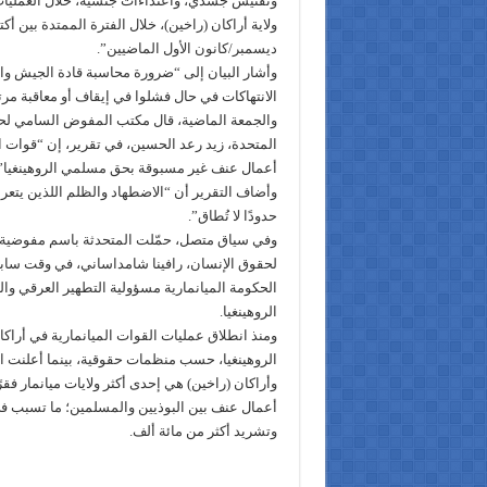
وتفتيش جسدي، واعتداءات جنسية، خلال العمليات
ولاية أراكان (راخين)، خلال الفترة الممتدة بين أ
ديسمبر/كانون الأول الماضيين”.
وأشار البيان إلى “ضرورة محاسبة قادة الجيش و
الانتهاكات في حال فشلوا في إيقاف أو معاقبة مرتك
والجمعة الماضية، قال مكتب المفوض السامي لحق
المتحدة، زيد رعد الحسين، في تقرير، إن “قوات ا
أعمال عنف غير مسبوقة بحق مسلمي الروهينغيا”
وأضاف التقرير أن “الاضطهاد والظلم اللذين يتعرض
حدودًا لا تُطاق”.
وفي سياق متصل، حمّلت المتحدثة باسم مفوضية ا
لحقوق الإنسان، رافينا شامداساني، في وقت سا
الحكومة الميانمارية مسؤولية التطهير العرقي وا
الروهينغيا.
الروهينغيا، حسب منظمات حقوقية، بينما أعلنت الحكومة مقت
أعمال عنف بين البوذيين والمسلمين؛ ما تسبب 
وتشريد أكثر من مائة ألف.