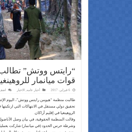
“رايتس ووتش” تطالب ب
قوات ميانمار للروهينغيا
6 فبراير، 2017
أخبار عامه
,
الاخبار
اضف 
طالبت منظمة “هيومن رايتس ووتش”، اليوم الإثني
تحقيق دولي مستقل في الانتهاكات التي ارتكبتها
الروهينغيا في إقليم أراكان.
وقالت المنظمة الحقوقية، في بيان وصل الأناضو
وشرطة حرس الحدود (في ميانمار) شاركت بعملي