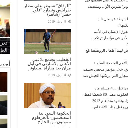
 العسكرية التي أطلقتها في
“الوفاق” تسيطر على مطار
كتوبر/تشرين الأول، ومنتصف
طرابلس وتطارد “فلول
حفتر” (شاهد)
الشرطة عن مثل تلك
8 أبريل، 2019
بيها”.
وق الإنسان في الأمم
“الإ
“الم
“متح
لأمن في ميانمار ترتكب
الط
تعرف
مواط
أمين
الان
.
الحر
اقتص
بدي
القض
العا
 لهما أطفال الروهينغيا بلغ
الخطيب يجتمع بلاعبي
لأمم المتحدة السامية
أحدث
الأهلي ولاسارتي في أول
مران بعد مباراة صنداونز
بق، خلال مؤتمر صحفي بجنيف،
لمجازر التي يرتكبها الجيش ضد
8 أبريل، 2019
ومنذ انطلاق عمليات القوات الميانمارية في أراكان، قتل 400 مسلم من
ل 86 شخصًا فقط.
وأراكان (راخين) هي إحدى أكثر ولايات ميانمار فقرًا، وتشهد منذ عام 2012
في مقتل مئات الأشخاص،
الحكومة السودانية:
المعتصمون بالخرطوم
ممولون من الخارج