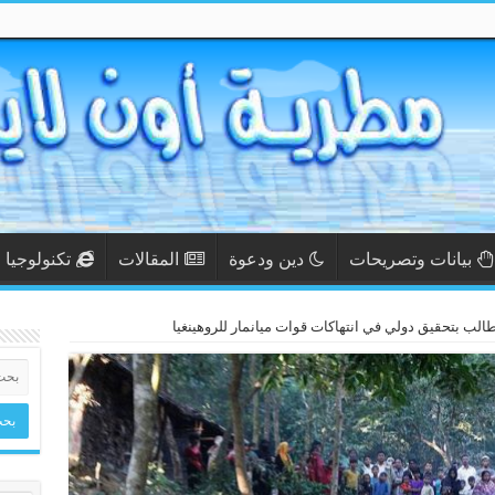
بيانات وتصريحات
دين ودعوة
المقالات
تكنولوجيا
لب بتحقيق دولي في انتهاكات قوات ميانمار للروهينغيا