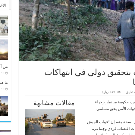
الأخ
من آد
تحقيق دولي في انتهاكات
13 مارس، 2026
ما هي
13 مارس، 2026
تعليق
139 زيارة
مقالات مشابهة
ن، حكومة ميانمار بإجراء
 قوات الأمن بحق مسلمي
ل نسخة منه، إن “قوات الجيش
ات اغتصاب فردي وجماعي،