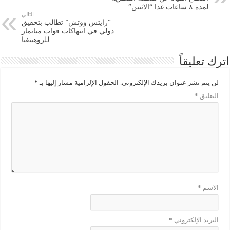
لمدة ٨ ساعات غدا “الاثنين”
التالي
“رايتس ووتش” تطالب بتحقيق
دولي في انتهاكات قوات ميانمار
للروهينغيا
اترك تعليقاً
لن يتم نشر عنوان بريدك الإلكتروني.
الحقول الإلزامية مشار إليها بـ
*
التعليق
*
الاسم
*
البريد الإلكتروني
*