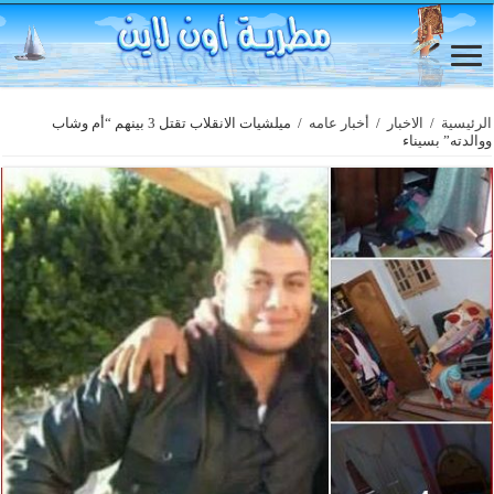
الرئيسية
/
الاخبار
/
أخبار عامه
/
ميلشيات الانقلاب تقتل 3 بينهم “أم وشاب
ووالدته” بسيناء