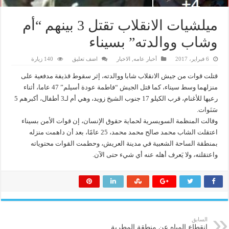
ميلشيات الانقلاب تقتل 3 بينهم “أم
وشاب ووالدته” بسيناء
6 فبراير، 2017
أخبار عامه
,
الاخبار
اضف تعليق
140 زيارة
قتلت قوات من جيش الانقلاب شابا ووالدته، إثر سقوط قذيفة مدفعية على
منزلهما وسط سيناء، كما قتل الجيش “فاطمة عودة أسيلم” 47 عاما، أثناء
رعيها للأغنام، قرب الكيلو 17 جنوب الشيخ زويد، وهي أم لـ3 أطفال، أكبرهم 5
سَنَوات.
وقالت المنظمة السويسرية لحماية حقوق الإنسان، إن قوات الأمن بسيناء
اعتقلت الشاب محمد صالح محمد محمد، 25 عامًا، بعد أن داهمت منزله
بمنطقة الساحة الشعبية في مدينة العريش، وحطمت القوات محتوياته
واعتقلته، ولا يَعرف أهله عنه أي شيء حتى الآن.
السابق
انقطاع المياه عن منطقة المطرية