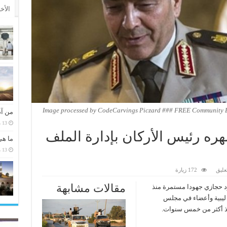
الأخ
Image processed by CodeCarvings Piczard ### FREE Community Ed
من آد
13 مارس، 2026
ره رئيس الأركان بإدارة الملف
ما هي
13 مارس، 2026
عليق
172 زيارة
مقالات مشابهة
 حجازي جهودا مستمرة منذ
ليبية وأعضاء في مجلس
منذ أكثر من خمس سنوات.