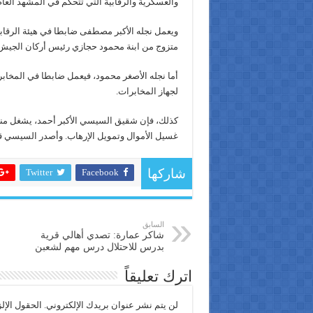
والعسكرية والرقابية التي تتحكم في المشهد العام 
ويعمل نجله الأكبر مصطفى ضابطا في هيئة الرقابة
متزوج من ابنة محمود حجازي رئيس أركان الجيش، ال
أما نجله الأصغر محمود، فيعمل ضابطا في المخابرا
لجهاز المخابرات.
كذلك، فإن شقيق السيسي الأكبر أحمد، يشغل منص
غسيل الأموال وتمويل الإرهاب. وأصدر السيسي قرا
Twitter
Facebook
شاركها
السابق
شاكر عمارة: تصدي أهالي قرية
بدرس للاحتلال درس مهم لشعبن
اترك تعليقاً
لن يتم نشر عنوان بريدك الإلكتروني.
الحقول الإلز