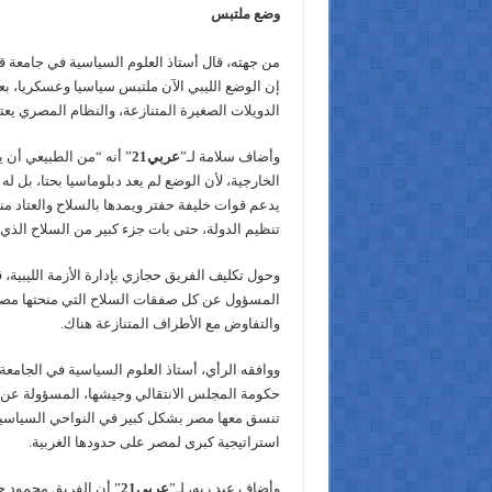
وضع ملتبس
من جهته، قال أستاذ العلوم السياسية في جامعة 
إن الوضع الليبي الآن ملتبس سياسيا وعسكريا، بعد
الدويلات الصغيرة المتنازعة، والنظام المصري يعتبر
وأضاف سلامة لـ”
عربي21
” أنه “من الطبيعي أن 
الخارجية، لأن الوضع لم يعد دبلوماسيا بحتا، بل ل
يدعم قوات خليفة حفتر ويمدها بالسلاح والعتاد م
تنظيم الدولة، حتى بات جزء كبير من السلاح الذي
وحول تكليف الفريق حجازي بإدارة الأزمة الليبية،
المسؤول عن كل صفقات السلاح التي منحتها مصر
والتفاوض مع الأطراف المتنازعة هناك.
ووافقه الرأي، أستاذ العلوم السياسية في الجامعة ا
حكومة المجلس الانتقالي وجيشها، المسؤولة عن 
تنسق معها مصر بشكل كبير في النواحي السياسية و
استراتيجية كبرى لمصر على حدودها الغربية.
وأضاف عبد ربه، لـ”
عربي21
” أن الفريق محمود 