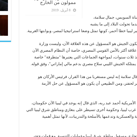
ممولون من الخارج
8 أبريل، 2019
قناة السويس، جمال سلامة،
ما تحولت البلاد إلى ما يشبه
 ليبيا خطا أحمر، كونها تمثل وضعا استراتيجيا لمصر، وبوابتها الغربية.
يكون الجيش هو المسؤول عن هذه العلاقة الآن، وليست وزارة
ه علاقة أكثر بالأمن القومي المصري، خاصة أن النظام المصري الآن
نذ ثلاث سنوات، لمواجهة الجماعات التي يعتبرها “متطرفة” خاصة
 يمتلكه الجيش الليبي سلاح مصري بدعم مالي إماراتي”، وفق قوله.
 قال سلامة إنه ليس مستغربا من هذا القرار، فرئيس الأركان هو
 لحفتر، ومن الطبيعي أن يكون هو المسؤول عن حل الأزمة
لأمريكية أحمد عبد ربه، الذي قال إنه يوجد في ليبيا الآن حكومتان،
غرب ليبيا، وحكومة أخرى تسيطر على بنغازي ومناطق شرق ليبيا التي
العسكرية وتدعمها بالأسلحة والتدريبات، لأنها تمثل أهمية
حجازي مسؤول مناطق شرق ليبيا وعمليات التنسيق مع قوات حفتر