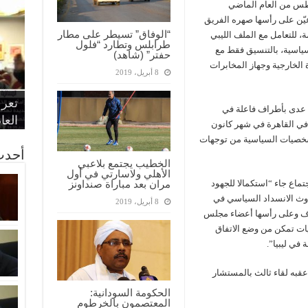
طس من العام الماضي
عيّن على رأسها صهره الفريق
“الوفاق” تسيطر على مطار
ة، للتعامل مع الملف الليبي
طرابلس وتطارد “فلول
سياسية، بالتنسيق فقط مع
حفتر” (شاهد)
 الخارجية وجهاز المخابرات
8 أبريل، 2019
“الإ
“الم
“متح
الط
تعرف
مواط
أمين
الان
ت عدى بأطراف فاعلة في
الحر
اقتص
بدي
القض
العا
 في القاهرة في شهر كانون
شخصيات السياسية من توجهات
أحدث
الخطيب يجتمع بلاعبي
الأهلي ولاسارتي في أول
ماع جاء “استكمالا للجهود
مران بعد مباراة صنداونز
دوث الانسداد السياسي في
8 أبريل، 2019
راف وعلى رأسها أعضاء مجلس
ات تمكن من وضع الاتفاق
في ليبيا”.
أعقبه لقاء ثالث بالمستشار
الحكومة السودانية:
المعتصمون بالخرطوم