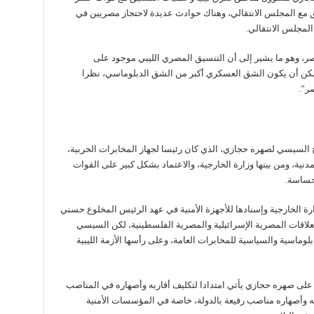
ق مع المجلس الانتقالي، وهناك حوادث عديدة لاحتجاز مصريين في
المجلس الانتقالي.
صر، وهو ما يشير إلى أن التنسيق المصري الليبي موجود على
كن أن يكون الشق العسكري أكبر من الشق الدبلوماسي، نظرا
صر”.
اح السيسي لصهره حجازي، الذي كان رئيسا لجهاز المخابرات الحربية،
، ومن بينها وزارة الخارجية، والاعتماد بشكل كبير على القوات
لحساسة.
 الخارجية وإسنادها للأجهزة الأمنية في عهد الرئيس المخلوع حسني
العلاقات المصرية الإسرائيلية والمصرية الفلسطينية، لكن السيسي
لوماسية والسياسية للمخابرات العامة، وعلى رأسها الأزمة الليبية
لى صهره حجازي يأتي امتدادا لتكليف أقاربه وأصهاره في المناصب
ه وأصهاره مناصب رفيعة بالدولة، خاصة في المؤسسات الأمنية