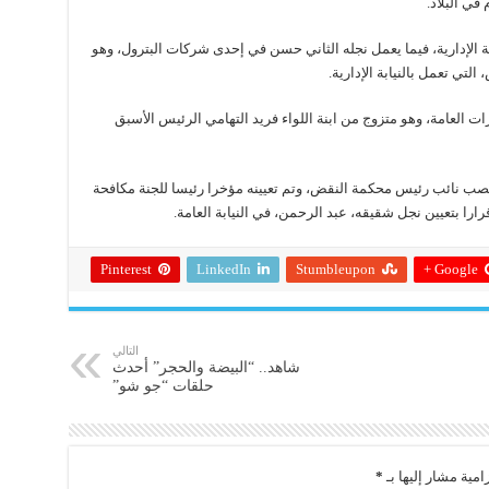
في البلاد.
 الإدارية، فيما يعمل نجله الثاني حسن في إحدى شركات البترول، وهو
تي تعمل بالنيابة الإدارية.
ت العامة، وهو متزوج من ابنة اللواء فريد التهامي الرئيس الأسبق
ب نائب رئيس محكمة النقض، وتم تعيينه مؤخرا رئيسا للجنة مكافحة
را بتعيين نجل شقيقه، عبد الرحمن، في النيابة العامة.
Pinterest
LinkedIn
Stumbleupon
Google +
التالي
شاهد.. “البيضة والحجر” أحدث
حلقات “جو شو”
امية مشار إليها بـ
*