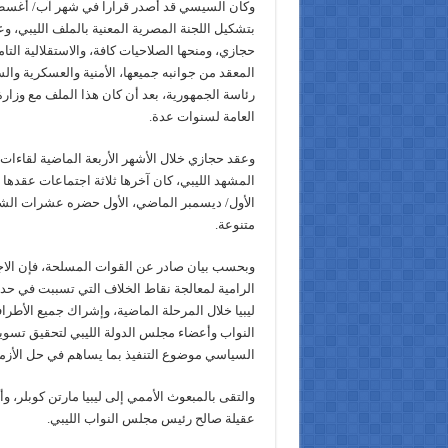
وكان السيسي قد أصدر قرارا في شهر آب/ أغس
بتشكيل اللجنة المصرية المعنية بالملف الليبي، و
حجازي، ومنحها الصلاحيات كافة، والاستقلالية التام
المعقد من جوانبه جميعها، الأمنية والعسكرية وال
رئاسة الجمهورية، بعد أن كان هذا الملف مع وزارة
العامة لسنوات عدة.
وعقد حجازي خلال الأشهر الأربعة الماضية لقاءا
المشهد الليبي، كان آخرها ثلاثة اجتماعات عقدها
الأول/ ديسمبر الماضي، الأول حضره عشرات ال
متنوعة.
وبحسب بيان صادر عن القوات المسلحة، فإن الاجت
الرامية لمعالجة نقاط الخلاف التي تسببت في ح
ليبيا خلال المرحلة الماضية، وإشراك جميع الأط
النواب وأعضاء مجلس الدولة الليبي لتحقيق تسوي
السياسي موضوع التنفيذ بما يساهم في حل الأزمة 
والتقى بالمبعوث الأممي إلى ليبيا مارتن كوبلر، و
عقيلة صالح رئيس مجلس النواب الليبي.