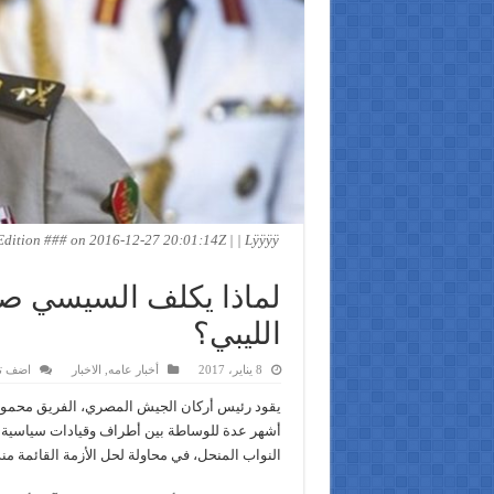
ition ### on 2016-12-27 20:01:14Z | | Lÿÿÿÿ
لماذا يكلف السيسي صه
الليبي؟
8 يناير، 2017
أخبار عامه
,
الاخبار
اضف ت
يقود رئيس أركان الجيش المصري، الفريق محمود
أشهر عدة للوساطة بين أطراف وقيادات سياسية 
النواب المنحل، في محاولة لحل الأزمة القائمة 