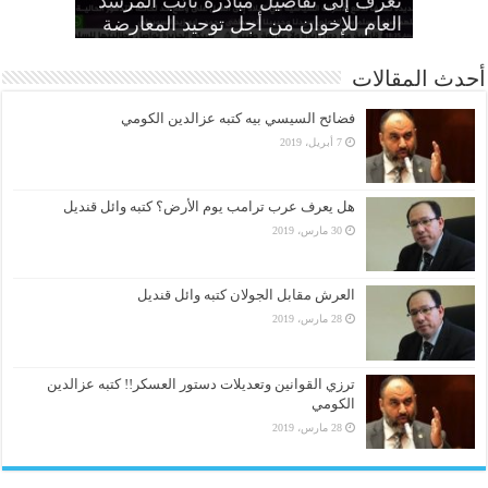
الطاغية “واجب وطني وضرورة
تعرف إلى تفاصيل مبادرة نائب المرشد
مواطنين بهزلية النائب العام يؤكد تحول
أمين عام الإخوان: لا تصالح مع القتلة ولا
الانتهاكات بحق المرأة وإطلاق سراح كل
الحرائر
اقتصادية”
بديل عن القصاص
القضاء لألعوبة في يد العسكر
العام للإخوان من أجل توحيد المعارضة
أحدث المقالات
فضائح السيسي بيه كتبه عزالدين الكومي
7 أبريل، 2019
هل يعرف عرب ترامب يوم الأرض؟ كتبه وائل قنديل
30 مارس، 2019
العرش مقابل الجولان كتبه وائل قنديل
28 مارس، 2019
ترزي القوانين وتعديلات دستور العسكر!! كتبه عزالدين
الكومي
28 مارس، 2019