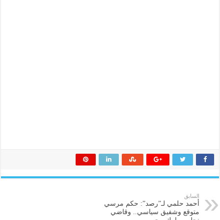
السابق
أحمد حلمي لـ”رصد”: حكم مرسي
متوقع وشفيق سياسي.. وقاضي