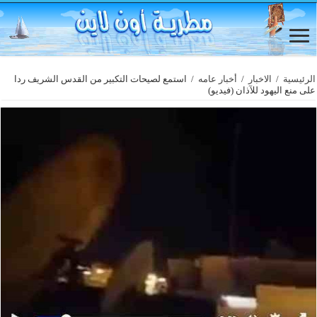
الرئيسية
/
الاخبار
/
أخبار عامه
/
استمع لصيحات التكبير من القدس الشريف ردا
على منع اليهود للآذان (فيديو)