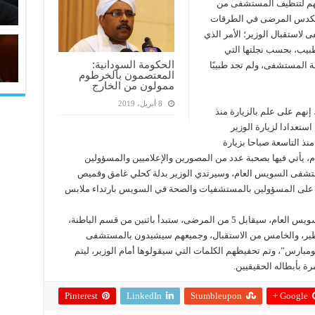
يشهم لتنظيف المستشفى من
ى تكدس المرضى في الطرقات
 لاستقبال الوزير؛ الأمر الذي
بيب، بحسب نجلتها التي
الحكومة السودانية:
 المستشفى، ولم تجد طبيبًا
المعتصمون بالخرطوم
ممولون من الخارج
8 أبريل، 2019
نهم على علم بالزيارة منذ
تعدادا لزيارة الوزير
نذ التاسعة صباحا بزيارة
 يأتي فيها بصحبة عدد من المصورين والإعلاميين والمسؤولين
 مستشفى السويس العام، وسيرتدي الوزير بدلة كحلي غامق وقميص
د على المسؤولين بالمستشفيات والصحة في السويس بارتداء ملابس
وأضاف المصدر “أثناء جولة الوزير بمستشفى السويس العام، سيقابل 5 من المرضى، ستبدأ باثنين من قسم الباطنة،
ظير، والخامس من الاستقبال، وجميعهم سيشيدون بالمستشفى
مبارس”، وتم تحفيظهم الكلمات التي سيقولوها أمام الوزير، ليتم
ة بأبطاله الحقيقيين.
Pinterest
LinkedIn
Stumbleupon
Google +