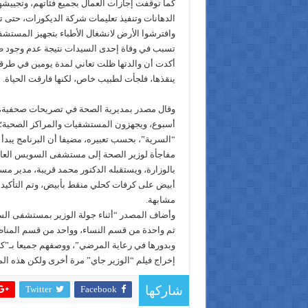
كما توقفت إجازات العمال بجميع فئاتهم، وتجي
الدهانات وتنفيذ تعليمات شركة الديكورات، حت
وافترشوا الأرض لانشغال الأطباء بتجهيز المستشفى
تسبب في وفاة إحدى السيدات نتيجة عدم وجود ط
أكدت أن والدتها ظلت تعاني لمدة يومين في طرقة
ينقذها، فلجأت لطبيب خاص، لكنها فارقت الحياة.
وقال مصدر بمديرية الصحة في تصريحات صحفية، إ
أسبوع، ويجهزون المستشفيات والمراكز الصحية؛ اس
“السرية”، بحسب تعبيره، مضيفا أن البرنامج يبدأ م
مفاجأة لوزير الصحة إلى مستشفى السويس العام،
بالوزارة، ويستقبله الدكتور محمد قريبة، مدير
أبيض على كرفات كحلي منقط بأبيض، وتم التأكي
مشابهة.
ثم واحدة من قسم النساء، وواحد من قسم المنا
وبدورها في رعاية المرضي”، ووصفهم جميعا بـ”كو
إخراج فيلم “الوزير جاي” مرة أخرى ولكن هذه المر
Twitter
Facebook
شاركها