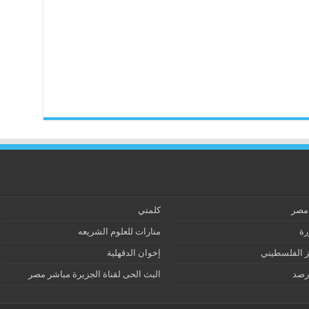
 مصر
كلمتي
رة
منارات للعلوم الشريعه
ز الفلسطيني
إخوان الدقهلية
رصد
البث الحى لقناة الجزيرة مباشر مصر