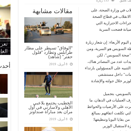
ف تعليق
153 زيارة
مقالات مشابهة
ب في وزارة الصحة، على
 الانقلاب في قطاع الصحة
راءات الاحترازية التي
صيانة فضحت السرية
“الإ
“الم
“متح
ليوم الأربعاء: إن شعار زيارة
الط
تعرف
مواط
أمين
الان
“الوفاق” تسيطر على مطار
فظة السويس هو السرية، ومن
الحر
اقتص
بدي
القض
العا
طرابلس وتطارد “فلول
بـ”صحة السويس”، لكن
حفتر” (شاهد)
يدات عدد من المصادر هناك،
8 أبريل، 2019
أحدث
تنبيه على المسؤولين بارتداء
ارسات” داخل مستشفى
وزير خلال جولته والإشادة
بالسويس، بتجميل
 العمليات في الدهان، ما
الخطيب يجتمع بلاعبي
تشرت على الأرضيات والحوائط
الأهلي ولاسارتي في أول
مران بعد مباراة صنداونز
تي تكلفت اتفاقهم بمبالغ
 بقايا البويا وتنظيفها؛
8 أبريل، 2019
لاستقبال الوزير.