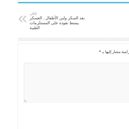
التالي
بعد السكر ولبن الأطفال.. العسكر
يبسط نفوذه على المستلزمات
الطبية
امية مشار إليها بـ
*