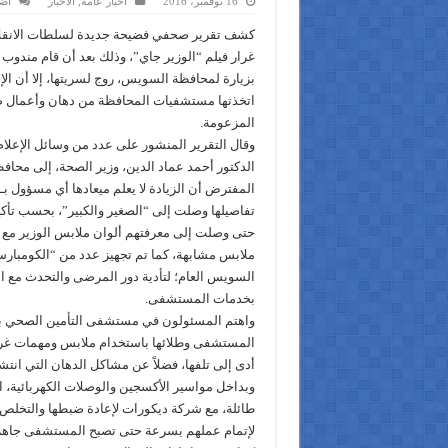
16 نوفمبر، 2016
أخبار عامه
,
الاخبار
اض
كشف تقرير صحفي فضيحة جديدة لسلطات الانقلا
غرار فيلم “الوزير جاي”، وذلك بعد أن قام مندوب
بزيارة لمحافظة السويس، روج لسريتها، إلا أن الإج
اتخذتها مستشفيات المحافظة من دهان وأعمال 
المزعومة.
وقال التقرير المنشور على عدد من وسائل الإعلام ا
الدكتور أحمد عماد الدين، وزير الصحة، إلى محا
المفترض أن الزيادة لا يعلم ميعادها أي مسؤول 
تفاصيلها وصلت إلى “الصغير والكبير”، بحسب تأك
حتى وصلت إلى معرفتهم ألوان ملابس الوزير مع ال
ملابس مشابهة، كما تم تجهيز عدد من “الكومب
السويس العام؛ لتأدية دور المرضى والتحدث مع ال
بخدمات المستشفى.
واهتم المسئولون في مستشفى التأمين الصحي 
المستشفى وطلائها باستخدام ملابس ومهمات غرف
أدى إلى تلفها، فضلاً عن مشاكل الدهان التي ان
وبداخل مواسير الأكسجين والوصلات الكهربائية، ال
طائلة، مع شركة ديكورات لإعادة ضبطها والتخلص من
لإتمام عملهم بسرعة حتى تصبح المستشفى جاهزة 