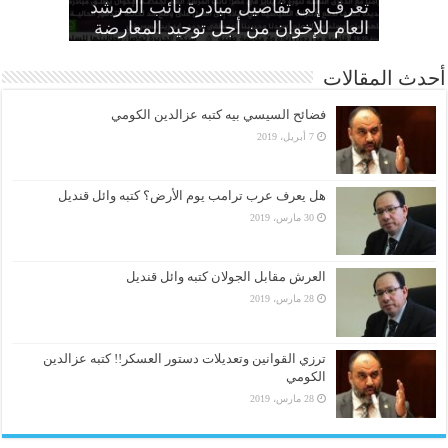
الطاغية “واجب وطني وضرورة
تعرف إلى تفاصيل مبادرة نائب المرشد
مواطنين بهزلية النائب العام يؤكد تحول
أمين عام الإخوان: لا تصالح مع القتلة ولا
الانتهاكات بحق المرأة وإطلاق سراح كل
الحرائر
اقتصادية”
بديل عن القصاص
القضاء لألعوبة في يد العسكر
العام للإخوان من أجل توحيد المعارضة
أحدث المقالات
فضائح السيسي بيه كتبه عزالدين الكومي
7 أبريل، 2019
هل يعرف عرب ترامب يوم الأرض؟ كتبه وائل قنديل
30 مارس، 2019
العرش مقابل الجولان كتبه وائل قنديل
28 مارس، 2019
ترزي القوانين وتعديلات دستور العسكر!! كتبه عزالدين
الكومي
28 مارس، 2019