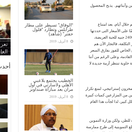
وأبنائهم.. يذبح المحصول
خلال أيام، بعد امتناع
“الوفاق” تسيطر على مطار
طرابلس وتطارد “فلول
ًا على الأسعار التى حددتها
حفتر” (شاهد)
“الإ
“الم
“متح
وزارة التموين بـ2300 جنيه للطن الحبة الرفيعة و2400 جنيه للحبة العريضة،
8 أبريل، 2019
الط
تعرف
مواط
أمين
الان
لتكلفة، فالتجار الآن هم
ع الخاص للفوز بفارق السعر
الحر
اقتص
بدي
القض
العا
فى الأيام القادمة، وعلى الرغم من أننا
خاوية تنتظر أزمة جديدة لا
أحدث
الخطيب يجتمع بلاعبي
الأهلي ولاسارتي في أول
ف طن من الأرز كمخزون إستراتيجي، لمنع تكرار
مران بعد مباراة صنداونز
ين من المزارعين كميات كبيرة
8 أبريل، 2019
ل كبير، لذا لجأت هذا العام
رعون عرضوا بيع الأرز بمبلغ 2800 جنيه للطن، ولكن وزارة التموين
ع التموينية إلى طرح ممارسة