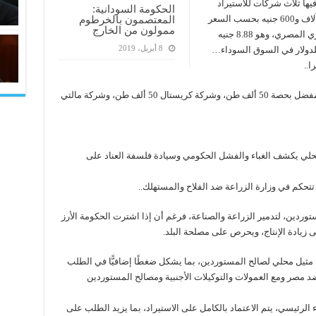
ارك فيها ثلاث شركات للاستيراد
الحكومة السودانية:
المعتصمون بالخرطوم
بأسعار 410 دولارات للطن الواحد، أي ما يعادل 3 آلاف و600 جنيه بحسب السعر
ممولون من الخارج
الرسمي للدولار في البنوك كما يعلنه البنك المركزي المصري، وهو 8.88 جنيه
8 أبريل، 2019
للدولار في السوق السوداء…
ا..
المناقصة شهدت مشاركة 3 شركات، هي: شركة مفضل بحصة 50 ألف طن، وشركة كريستال 50 ألف طن، وشركة مالتي
محلي يكشف الغباء والفشل الحكومي وسيادة فلسفة العناد على
تحكم في وزارة الزراعة ضد الفلاح والمستهلك..
وردين، لتدمير الزراعة والصناعة، فرغم أن إذا اشترت الحكومة الأرز
 زيادة الإنتاج، ويحرص على مصلحة البلد.
 مثيل محلي لصالح المستوردين، بما يشكل ضغطًا إضافيًّا في الطلب
وضد مصر ومع العمولات والتوكيلات الأجنبية ومصالح المستوردين
 الرئيسي، يتم الاعتماد بالكامل على الاستيراد، بما يزيد الطلب على