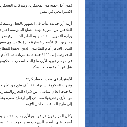
فمن أجل حفنة من المحتكرين وشركات العسكريين 
الاستراتيجي في مصر.
أزمة أرز جديدة بدأت في الظهور بالفعل وستتفاقم 
الفلاحين عن التوريد لهيئة السلع التموينية، اعتراض
معتبرين تلك الأسعار خسارة كبيرة ولا تساوى سعر ا
البديل الجاهز أمام الفلاحين، الذين اتجهوا للقطا
الذى وصل إلى 3100 جنيه قابلة للزيادة 
فى موسم توريد الأرز، ما زالت المضارب الحكومية 
تقل عن أزمة مصانع السكر.
الاستيراد في وقت الحصاد كارثة
وقررت الحكومة استيراد 500 أل
ما حدث العام الماضي، من شراء التجار والمضارب
من الأرز، وتخزينها؛ مما أدى إلى ارتفاع سعره بشك
إلى طرح المناقصات لحل الأزمة.
وكان المزا
أصرت على السعر الذي حددته، واتجهت هيئة السل