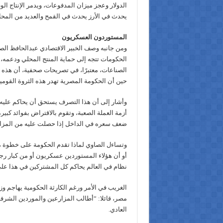
الدولار وعجز ميزان المدفوعات، ويدمر الإنتاج الو
يحدث في الأرز يحدث في القمح والعديد من المحاص
المستوردون العسكريون
ومن جانبه وصف الخبير الاقتصادي عبدالحافظ الصا
الحكومات تتجه إلى حماية المنتج المحلي ودعمه، ف
الصناعات، معتبرًا، في تصريحات صحفية، أن هذه م
حين أن الحكومة المصرية تهدر هذه الثروة القومية
وأشار إلى أن هذا التصرف يستحق أن يحاكم عليه
أزمة العملة الصعبة، وتقوم بالاقتراض بفوائد كبير
ضعف سعره في الداخل إذا حصلت عليه من المزارع
وتساءل الصاوي لماذا تقدم الحكومة على خطوة مث
أو أن هؤلاء المستوردين عسكريون أو من كبار رجال
نظام في العالم يحاكم كل المشتركين في هذا على
الغريب في الأمر ورغم الكارثة الحكومية يهاجم وزير
مصر، قائلا: “أطالب المزارعين والموردين الشرفا
العادي.