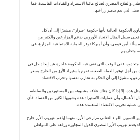
طني والفلاح المصري لصالح مافيا الاستيراد والقيادات الفاسدة، فما
يل التي يتم تدمير زراعتها.
وي الحكومة الحالية بأنها حكومة “ضرار”، مشيرًا إلى أن كل
على سبيل المثال الاتحاد الأوروبي يدعم المزارعين والكثير من
سألة أمن قومي، وأن أميركا توفر الحماية الاجتماعية للمزارع، في
، وتحاربهم.
 متخذوه، ففي الوقت التي تقف فيه الحكومة عاجزة عن إيجاد حل في
ة من أجل توفير العملة الصعبة، تقوم باستيراد الأرز من الخارج بسعر
ين، مشيرًا إلى أن الحكومة تحارب نفسها وتخرب الاقتصاد.
ل هذه، إلا إذا كان هناك علاقة مشبوهة بين المستوردين والسلطة،
 الأعمال، وأن عمليات الاستيراد هذه يشوبها الكثير من الفساد، فأي
 عملية تخريب الاقتصاد المتعمدة هذه.
 التموين اللواء العناني مزارعي الأرز، متهما إياهم بتهريب الأرز خارج
ء بعدم تهريب الأرز المصري للدول المجاورة ورفعه على المواطن