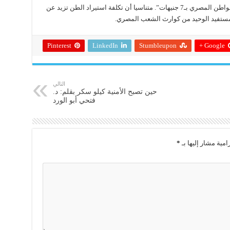
وتابع: “لو اشتريت الأرز من المزارعين، هيتباع للمواطن المصري بـ7 جنيهات”. متناسيا أن تكلفة استيراد الطن تزيد عن
لمستفيد الوحيد من كوارث الشعب المصري.
Pinterest
LinkedIn
Stumbleupon
Google +
التالي
حين تصبح الأمنية كيلو سكر بقلم: د.
فتحي أبو الورد
امية مشار إليها بـ
*