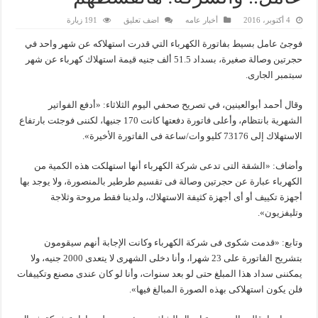
4 أكتوبر، 2016
أخبار عامه
اضف تعليق
191 زيارة
فوجئ عامل بسيط بفاتورة الكهرباء التي قدرت استهلاكه عن شهر واحد في
حجرتين وصالة صغيرة، بسداد 51.5 ألف جنيه قيمة استهلاك كهرباء عن شهر
سبتمبر الجارى.
وقال أحمد أبوالعينين، في تصريح صحفي اليوم الثلاثاء: «أدفع الفواتير
الشهرية بانتظام، وأعلى فاتورة دفعتها كانت 170 جنيها، لكننى فوجئت بارتفاع
الاستهلاك إلى 73176 كليو وات/ساعة فى الفاتورة الأخيرة».
وأضاف: «الشقة التى تدعى شركة الكهرباء أنها استهلكت هذه الكمية من
الكهرباء عبارة عن حجرتين وصالة فى تقسيم طرطير بالمنصورة، ولا يوجد بها
أجهزة تكييف أو أى أجهزة كثيفة الاستهلاك، ولدينا فقط مروحة وثلاجة
وتليفزيون».
وتابع: «قدمت شكوى فى شركة الكهرباء وكانت الإجابة أنهم سيقومون
بتشريح الفاتورة على 23 شهرا، وأنا دخلى الشهرى لا يتعدى 2000 جنيه، ولا
يمكننى سداد هذا المبلغ حتى لو بعد سنوات، وأنا لو كان عندى مصنع وتكييفات
فلن يكون استهلاكى بهذه الصورة المبالغ فيها».