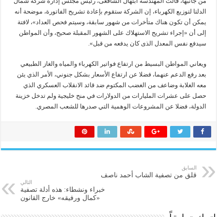
من جانبها، قالت المهندسة ابتهال الشافعى، رئيس مجلس إدارة شركة شمال
الدلتا لتوزيع الكهرباء، إن الشركة ستقوم بإعادة تشريح الفاتورة، موضحة أنه
يمكن أن تكون هناك متأخرات من شهور سابقة، وسيتم فحص العداد»، لافتة
إلى أن «إجراء تشريح الاستهلاك على الشهور المقبلة صحيح، وأن المواطن
سيدفع نفس المعدل الذى كان يدفعه من قبل».
ويعاني المواطن البسيط من ارتفاع فواتير الكهرباء والمياه والغاز الطبيعي
بعد رفع الدعم عنهما، فضلا عن ارتفاع الأسعار بشكل جنوني، الأمر الذي يئن
معه الغلابة وضاعف من الغضب المكتوم ضد قائد الانقلاب العسكري الذي
حصل على عشرات المليارات من الدولارات في منح خليجية ولم تدخل خزينة
الدولة، فضلا عن المشروعات الوهمية التي صدرها للشعب المصري.
السابق
قلق من تصفية الشاب أحمد ناصف
التالي
خبراء ونشطاء: هذه أدلة تصفية
«كمال ورفيقه» خارج القانون