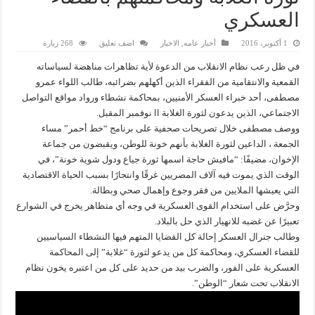
العسكري
1 أكتوبر، 2016
أخبار عامه
,
الاخبار
اضف تعليق
268 زيارة
في ظل رعب نظام الانقلاب من الدعوة لأية تظاهرات مناهضة لسياساته
القمعية والانتقامية من الفقراء الذين أكهلهم بضرائبه، طالب اللواء عمرو
مصطفى، أحد خبراء العسكر الأمنيين، بمحاكمة نشطاء ورواد مواقع التواصل
الاجتماعي، الذين يدعون لثورة الغلابة اا نوفمبر المقبل.
ووصف مصطفى خلال تصريحات صحفية على برنامج “خط أحمر” مساء
الجمعة ، الداعين لثورة الغلابة بأنهم خونة للوطن، ويقبضون من جماعة
الإخوان، مضيفًا: “مافيش حاجة اسمها ثورة جياع ودول شوية خونة”، في
الوقت الذي يموت فيه آلاف المصريين غرقًا وانتحارًا بسبب الحياة الاقتصادية
التي يعيشها الملايين من فقر وجوع وإهمال صحي وبطالة.
وحرَّض على استخدام القوى العسكرية في وجه أي متظاهر يخرج في الشوارع
تعبيرًا عن غضبه للانهيار الذي حل بالبلاد.
وطالب جنرال العسكر إحالة كل القضايا المتهم فيها النشطاء السياسيين
للقضاء العسكري، ومحاكمة كل من يدعو لثورة “غلابة” إلى المحاكمة
العسكرية على الفور، والضرب بيد من حديد على كل من اعتبره يخون نظام
الانقلاب تحت شعار “الوطن”.