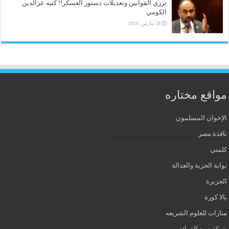
ترزي القوانين وتعديلات دستور العسكر!! كتبه عزالدين
الكومي
28 مارس، 2019
مواقع مختاره
الإخوان المسلمون
نافذة مصر
كلمتي
بوابة الحرية والعدالة
الجزيرة
يالا كورة
منارات للعلوم الشريعه
شبكة صيد الفوائد