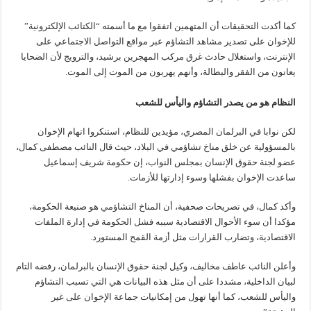
كما أكدت التحقيقات أن المتهمين اتفقوا مع ما أسمته “الكتائب الإلكترونية”
للإخوان على تصدير مشاهد التشاؤم عبر مواقع التواصل الاجتماعي على
الإنترنت، واستغلال حادث غرق مركب المهجرين برشيد، والترويج لأن الضحايا
يعانون من الفقر والبطالة، وأنهم يهربون من الموت إلى الموت.
النظام هو من يصدر التشاؤم واليأس للشعب
لكن نوابا في البرلمان المصري، مؤيدين للنظام، استنكروا اتهام الإخوان
بالمسؤولية عن خلق مناخ تشاؤمي في البلاد، حيث قال النائب مصطفى كمال،
عضو لجنة حقوق الإنسان بمجلس النواب، إن حكومة شريف إسماعيل
ساعدت الإخوان بفشلها وسوء إدارتها للأزمات.
وأكد كمال، في تصريحات صحفية، أن المناخ التشاؤمي هو صنيعة الحكومة،
مؤكدا أن سوء الأحوال الاقتصادية سببه فشل الحكومة في إدارة الملفات
الاقتصادية، وتضارب القرارات مثل أزمة القمح المستورد.
وأعلن النائب عاطف مخاليف، وكيل لجنة حقوق الإنسان بالبرلمان، رفضه التام
لبيان الداخلية، مشددا على أن مثل هذه البيانات هي التي تسبب التشاؤم
واليأس للشعب، كما أنها تهول من إمكانيات جماعة الإخوان على غير