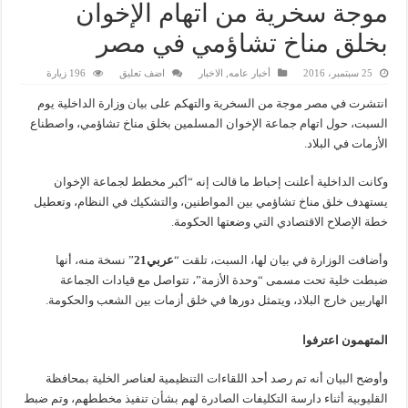
موجة سخرية من اتهام الإخوان
بخلق مناخ تشاؤمي في مصر
25 سبتمبر، 2016
أخبار عامه
,
الاخبار
اضف تعليق
196 زيارة
انتشرت في مصر موجة من السخرية والتهكم على بيان وزارة الداخلية يوم
السبت، حول اتهام جماعة الإخوان المسلمين بخلق مناخ تشاؤمي، واصطناع
الأزمات في البلاد.
وكانت الداخلية أعلنت إحباط ما قالت إنه “أكبر مخطط لجماعة الإخوان
يستهدف خلق مناخ تشاؤمي بين المواطنين، والتشكيك في النظام، وتعطيل
خطة الإصلاح الاقتصادي التي وضعتها الحكومة.
وأضافت الوزارة في بيان لها، السبت، تلقت “
عربي21
” نسخة منه، أنها
ضبطت خلية تحت مسمى “وحدة الأزمة”، تتواصل مع قيادات الجماعة
الهاربين خارج البلاد، ويتمثل دورها في خلق أزمات بين الشعب والحكومة.
المتهمون اعترفوا
وأوضح البيان أنه تم رصد أحد اللقاءات التنظيمية لعناصر الخلية بمحافظة
القليوبية أثناء دارسة التكليفات الصادرة لهم بشأن تنفيذ مخططهم، وتم ضبط