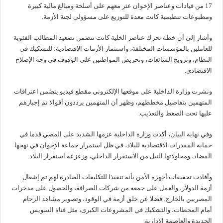
17 من قيادات وعناصر الإخوان عثر معهم على أسلحة ومبالغ مالية كبيرة
ومطبوعات تنظيمية كانت معدة للتوزيع على مسؤولي لجنة الأزمة.
وأشار إلى أن خطة تحرك عناصر الخلية كانت تتضمن تصعيد المطالب الفئوية
للعاملين بالمؤسسات المختلفة، واستثمار الأزمات الاقتصادية؛ للتشكيك في
النظام، وترويج الشائعات، وتحريض المواطنين على الوقوف في وجه الإصلاح
الاقتصادي.
ونشرت وزارة الداخلية على موقعها الإلكتروني مقطع فيديو يتضمن اعترافات
المتهمين بتفاصيل مخططهم، وظهر أن المتهمين يرددون أقوالا تم إجبارهم
عليها تحت الضغط والتعذيب.
وفي نهاية البيان، أكدت وزارة الداخلية عزمها الشديد على المضي قدما في
حماية المقدرات الاقتصادية للبلاد، في ظل استمرار جماعة الإخوان في نهجها
المضاد، ومحاولاتها النيل من الاستقرار الداخلي، وزعزعة استقرار البلاد.
وأفادت تحقيقات أجهزة الأمن بأنه تنفيذا للتكليفات الصادرة لهم تم إشعال
أزمة الدولار، والعمل على جمعه من شركات الصرافة، والحصول على مدخرات
المصريين بالخارج، فضلا عن خلق أزمة في الوقود، وتصوير مشاهد الزحام
أمام المحطات، والتشكيك في المشروعات الكبرى، مثل قناة السويس
الجديدة والعاصمة الإدارية.