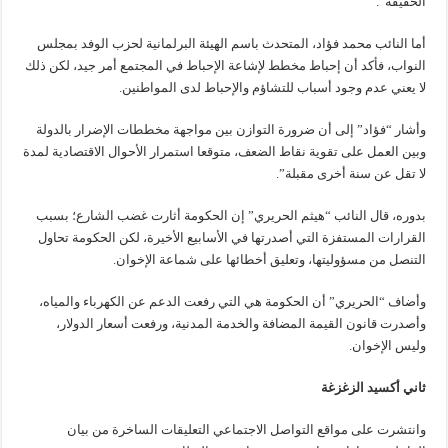
الحقيقة”.
أما النائب محمد فؤاد، المتحدث باسم الهيئة البرلمانية لحزب الوفد بمجلس
النواب، فأكد أن إحباط مخطط لإشاعة الإحباط في المجتمع أمر جيد، لكن ذلك
لا يعني عدم وجود أسباب للتشاؤم والإحباط لدى المواطنين.
وأشار “فؤاد” إلى أن ضرورة التوازن بين مواجهة مخططات الإضرار بالدولة
وبين العمل على تقوية نقاط الضعف، متوقعا استمرار الأحوال الاقتصادية لمدة
لا تقل عن سنة أخرى مقبلة”.
بدوره، قال النائب “هيثم الحريري” إن الحكومة أثارت غضب الشارع؛ بسبب
القرارات المستفزة التي أصدرتها في الأسابيع الأخيرة، لكن الحكومة تحاول
التنصل من مسؤوليتها، وتعليق أخطائها على شماعة الإخوان.
وأضاف “الحريري” أن الحكومة هي التي رفعت الدعم عن الكهرباء والمياه،
وأصدرت قانون القيمة المضافة والخدمة المدنية، ورفعت أسعار الدولار،
وليس الإخوان.
ثاني أكسيد الزغزغة
وانتشرت على مواقع التواصل الاجتماعي التعليقات الساخرة من بيان