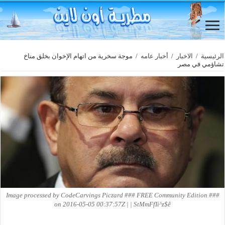
الرئيسية
/
الاخبار
/
أخبار عامه
/
موجة سخرية من اتهام الإخوان بخلق مناخ
تشاؤمي في مصر
Image processed by CodeCarvings Piczard ### FREE Community Edition ###
on 2016-05-05 00:37:57Z | | StMmFfIi^z$ê