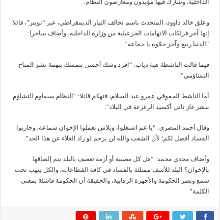
الداخلية، وشارك فيها مؤيدون ومعارضون النظام.
وعلق خالد داوود، المتحدث باسم تحالف التيار الديمقراطي، عبر “تويتر”، قائلا
إنها آخر فزلكات الاتهامات الخزعبلية من وزارة الداخلية، وأضاف ساخرا:
“الدنيا ربيع وآخر حلاوة يا جماعة”.
فيما قالت الناشطة هبة دياب: “افرد وشك أحسن تتمسك بتهمة نشر المناخ
التشاؤمي”.
أما الناشط الحقوقي عمرو عبد السلام، فتهكم قائلا: “النظام سيقاوم التشاؤم
بنشر غاز ثاني أكسيد الزغزغة في البلاد”.
وقال أحمد المصري: “يا عم اشتغلوا، وبلاش تعملوا الإخوان شماعة، وحاربوا
الفساد أفضل لكم؛ لأن الشعب والله لن يرحم لو زاد الغلاء عن هذا الحد”.
وأضاف مجدي محمد: “هل كل مصيبة أو أزمة تعصف بالبلد يتم إلصاقها
بالإخوان؟ البلد للأسف ممتلئة بالفساد في كافة القطاعات، والكل ينهب تحت
سمع وبصر الحكومة والأجهزة الرقابية، والحقيقة أن الحكومة فاشلة بمعنى
الكلمة”.