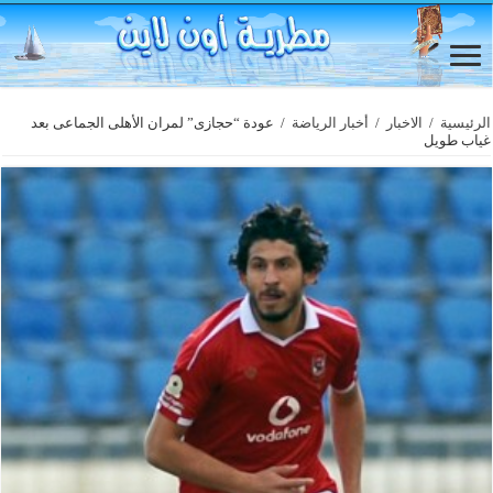
الرئيسية
/
الاخبار
/
أخبار الرياضة
/
عودة “حجازى” لمران الأهلى الجماعى بعد
غياب طويل