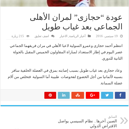
عودة “حجازى” لمران الأهلى
الجماعى بعد غياب طويل
19 سبتمبر، 2016
أخبار الرياضة
,
الاخبار
اضف تعليق
215 زيارة
انتظم أحمد حجازى وعمرو السولية لاعبا الأهلي في مران فريقهما الجماعي
عصر اليوم في إطار الاستعداد لمباراة المقاولون الخميس المقبل بالجولة
الثانية للدوري.
وعاد حجازي بعد غياب طويل بسبب إصابته بمزق في العضلة الخلفية سافر
بسببه لألمانيا من أجل الخضوع لفحوصات طبيبة أما السولية فتخلص من آلام
عضلة السمانة.
السابق
الصين آخرها.. نظام السيسي يواصل
الاقتراض الدولي