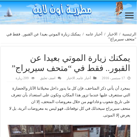
الرئيسية
/
الاخبار
/
أخبار عامه
/
يمكنك زيارة الموتي بعيدا عن القبور.. فقط في
“متحف سيريراج”
يمكنك زيارة الموتي بعيدا عن
القبور.. فقط في “متحف سيريراج”
17 سبتمبر، 2016
أخبار عامه
,
الاخبار
اضف تعليق
209 زيارة
بمجرد أن يأتي ذكر المتاحف، فإن كل ما يدور داخل مخيلاتنا الآثار والحضارة
التي ستتعرف عليها عندما تزور هذا المكان، وتكون على استعداد بأن تتعرف
على تاريخ شعوب وعاداتهم من خلال معروضات المتحف، إلا ان
متحف سيريراج سيخذلك في كل توقعاتك، فهو ليس به معروضات أثرية، بل لا
يعرض إلا الموتى.