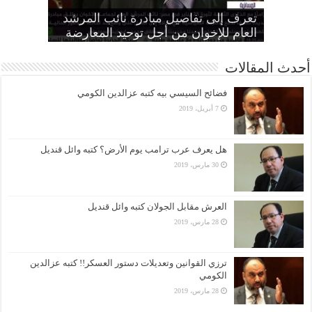
“الإخوان”: تأييد النقض بإعدام تسعة
“المجلس الثوري”: التحرك ضد الأنظمة
“متحدثة الإخوان” تطالب الانقلاب بوقف
الطاغية “واجب وطني وضرورة
تعرف إلى تفاصيل مبادرة نائب المرشد
مواطنين بهزلية النائب العام يؤكد تحول
أمين عام الإخوان: لا تصالح مع القتلة ولا
الانتهاكات بحق المرأة وإطلاق سراح كل
الحرائر
اقتصادية”
بديل عن القصاص
القضاء لألعوبة في يد العسكر
العام للإخوان من أجل توحيد المعارضة
أحدث المقالات
فضائح السيسي بيه كتبه عزالدين الكومي
7 أبريل، 2019
هل يعرف عرب ترامب يوم الأرض؟ كتبه وائل قنديل
30 مارس، 2019
العرش مقابل الجولان كتبه وائل قنديل
28 مارس، 2019
ترزي القوانين وتعديلات دستور العسكر!! كتبه عزالدين
الكومي
28 مارس، 2019