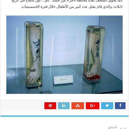
كما يحوي المتحف بقايا محنطة لأجزاء من جسد “تاي”، أول سفاح في تاريخ
تايلاند، والذي قام بقتل عدد كبير من الأطفال خلال فترة الخمسينيات.
السابق