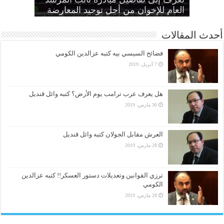
الحرائر
اقتصادية”
بديل عن القصاص
القضاء لألعوبة في يد العسكر
العام للإخوان من أجل توحيد المعارضة
أحدث المقالات
فضائح السيسي بيه كتبه عزالدين الكومي
7 أبريل، 2019
هل يعرف عرب ترامب يوم الأرض؟ كتبه وائل قنديل
30 مارس، 2019
العرش مقابل الجولان كتبه وائل قنديل
28 مارس، 2019
ترزي القوانين وتعديلات دستور العسكر!! كتبه عزالدين
الكومي
28 مارس، 2019