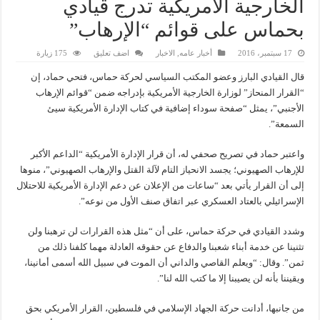
الخارجية الأمريكية تدرج قيادي
بحماس على قوائم “الإرهاب”
17 سبتمبر، 2016
أخبار عامه
,
الاخبار
اضف تعليق
175 زيارة
قال القيادي البارز وعضو المكتب السياسي لحركة حماس، فتحي حماد، إن
“القرار المنحاز” لوزارة الخارجية الأمريكية بإدراجه ضمن “قوائم الإرهاب
الأجنبي”، يمثل “صفحة سوداء إضافية في كتاب الإدارة الأمريكية سيئ
السمعة”.
واعتبر حماد في تصريح صحفي له، أن قرار الإدارة الأمريكية “الداعم الأكبر
للإرهاب الصهيوني؛ يجسد الانحياز التام لآلة القتل والإرهاب الصهيوني”، منوها
إلى أن القرار يأتي بعد “ساعات من الإعلان عن دعم الإدارة الأمريكية للاحتلال
الإسرائيلي بالعتاد العسكري عبر اتفاق صنف الأول من نوعه”.
وشدد القيادي في حركة حماس، على أن “مثل هذه القرارات لن ترهبنا ولن
تثنينا عن خدمة أبناء شعبنا والدفاع عن حقوقه العادلة مهما كلفنا ذلك من
ثمن”. وقال: “ويعلم القاصي والداني أن الموت في سبيل الله أسمى أمانينا،
ويقيننا بأنه لن يصيبنا إلا ما كتب الله لنا”.
من جانبها، أدانت حركة الجهاد الإسلامي في فلسطين، القرار الأمريكي بحق