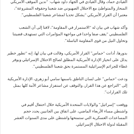
القيادي حماد، وقال القيادي في الجهاد داود شهاب: “ندين الموقف الأمريكي
المنحاز والمتواطئ مع الاحتلال الصهيوني ضد شعبنا وحقوقه المشروعة”،
معتبرا أن القرار الأمريكي “يشكل تحديا لمشاعر شعبنا الفلسطيني”.
وأكد شهاب في بيان له “الاستمرار في المقاومة”، لافتا إلى أن الشعب
الفلسطيني “يقف صفا واحدا في مواجهة المؤامرات التي تستهدف قضيتنا
وتحاول النيل من قوى المقاومة الباسلة”.
بدورها، أدانت “حماس” القرار الأمريكي، وقالت في بيان لها، إنه “تطور خطير
يدلل على انحياز الإدارة الأمريكية المطلق لصالح الاحتلال الإسرائيلي ويوفر
غطاء للجرائم الإسرائيلية المستمرة بحق شعبنا الفلسطيني”.
ودعت “حماس” على لسان الناطق باسمها سامي أبو زهري، الإدارة الأمريكية
إلى “التراجع عن هذا القرار، والتوقف عن استفزاز مشاعر الأمة كلها بمثل
تلك القرارات”.
ووقعت “إسرائيل” والولايات المتحدة الأمريكية خلال احتفال أقيم في
واشنطن مساء الأربعاء الماضي، على اتفاق بين الجانبين يحدد حجم
المساعدات العسكرية التي ستمنحها واشنطن على مدى السنوات العشر
المقبلة لدولة الاحتلال الإسرائيلي.