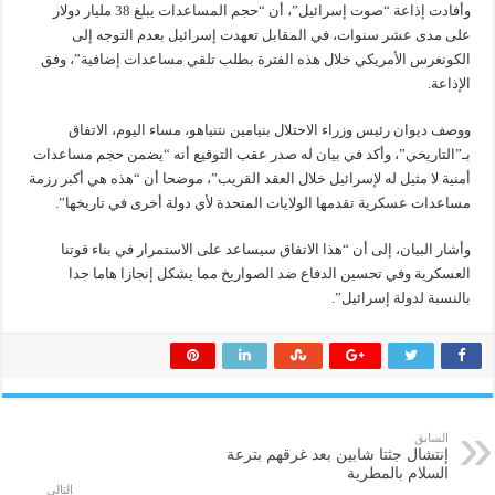
وأفادت إذاعة “صوت إسرائيل”، أن “حجم المساعدات يبلغ 38 مليار دولار
على مدى عشر سنوات، في المقابل تعهدت إسرائيل بعدم التوجه إلى
الكونغرس الأمريكي خلال هذه الفترة بطلب تلقي مساعدات إضافية”، وفق
الإذاعة.
ووصف ديوان رئيس وزراء الاحتلال بنيامين نتنياهو، مساء اليوم، الاتفاق
بـ”التاريخي”، وأكد في بيان له صدر عقب التوقيع أنه “يضمن حجم مساعدات
أمنية لا مثيل له لإسرائيل خلال العقد القريب”، موضحا أن “هذه هي أكبر رزمة
مساعدات عسكرية تقدمها الولايات المتحدة لأي دولة أخرى في تاريخها”.
وأشار البيان، إلى أن “هذا الاتفاق سيساعد على الاستمرار في بناء قوتنا
العسكرية وفي تحسين الدفاع ضد الصواريخ مما يشكل إنجازا هاما جدا
بالنسبة لدولة إسرائيل”.
السابق
إنتشال جثتا شابين بعد غرقهم بترعة
السلام بالمطرية
التالي