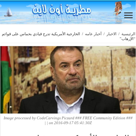
الرئيسية
/
الاخبار
/
أخبار عامه
/
الخارجية الأمريكية تدرج قيادي بحماس على قوائم
“الإرهاب”
Image processed by CodeCarvings Piczard ### FREE Community Edition ###
on 2016-09-17 05:41:30Z | |