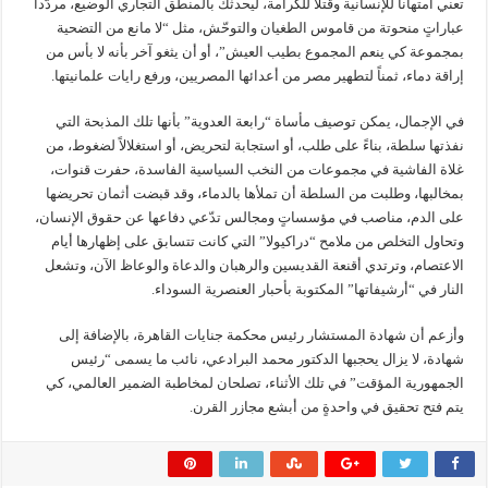
تعني امتهاناً للإنسانية وقتلا للكرامة، ليحدثك بالمنطق التجاري الوضيع، مردّداً
عباراتٍ منحوتة من قاموس الطغيان والتوحّش، مثل “لا مانع من التضحية
بمجموعة كي ينعم المجموع بطيب العيش”، أو أن يثغو آخر بأنه لا بأس من
إراقة دماء، ثمناً لتطهير مصر من أعدائها المصريين، ورفع رايات علمانيتها.
في الإجمال، يمكن توصيف مأساة “رابعة العدوية” بأنها تلك المذبحة التي
نفذتها سلطة، بناءً على طلب، أو استجابة لتحريض، أو استغلالاً لضغوط، من
غلاة الفاشية في مجموعات من النخب السياسية الفاسدة، حفرت قنوات،
بمخالبها، وطلبت من السلطة أن تملأها بالدماء، وقد قبضت أثمان تحريضها
على الدم، مناصب في مؤسساتٍ ومجالس تدّعي دفاعها عن حقوق الإنسان،
وتحاول التخلص من ملامح “دراكيولا” التي كانت تتسابق على إظهارها أيام
الاعتصام، وترتدي أقنعة القديسين والرهبان والدعاة والوعاظ الآن، وتشعل
النار في “أرشيفاتها” المكتوبة بأحبار العنصرية السوداء.
وأزعم أن شهادة المستشار رئيس محكمة جنايات القاهرة، بالإضافة إلى
شهادة، لا يزال يحجبها الدكتور محمد البرادعي، نائب ما يسمى “رئيس
الجمهورية المؤقت” في تلك الأثناء، تصلحان لمخاطبة الضمير العالمي، كي
يتم فتح تحقيق في واحدةٍ من أبشع مجازر القرن.