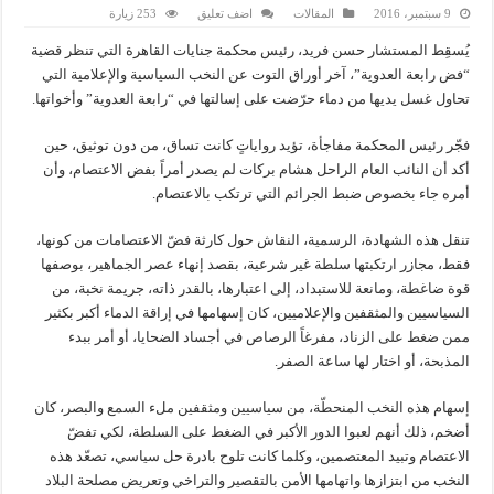
9 سبتمبر، 2016
المقالات
اضف تعليق
253 زيارة
يُسقِط المستشار حسن فريد، رئيس محكمة جنايات القاهرة التي تنظر قضية
“فض رابعة العدوية”، آخر أوراق التوت عن النخب السياسية والإعلامية التي
تحاول غسل يديها من دماء حرّضت على إسالتها في “رابعة العدوية” وأخواتها.
فجّر رئيس المحكمة مفاجأة، تؤيد رواياتٍ كانت تساق، من دون توثيق، حين
أكد أن النائب العام الراحل هشام بركات لم يصدر أمراً بفض الاعتصام، وأن
أمره جاء بخصوص ضبط الجرائم التي ترتكب بالاعتصام.
تنقل هذه الشهادة، الرسمية، النقاش حول كارثة فضّ الاعتصامات من كونها،
فقط، مجازر ارتكبتها سلطة غير شرعية، بقصد إنهاء عصر الجماهير، بوصفها
قوة ضاغطة، ومانعة للاستبداد، إلى اعتبارها، بالقدر ذاته، جريمة نخبة، من
السياسيين والمثقفين والإعلاميين، كان إسهامها في إراقة الدماء أكبر بكثير
ممن ضغط على الزناد، مفرغاً الرصاص في أجساد الضحايا، أو أمر ببدء
المذبحة، أو اختار لها ساعة الصفر.
إسهام هذه النخب المنحطّة، من سياسيين ومثقفين ملء السمع والبصر، كان
أضخم، ذلك أنهم لعبوا الدور الأكبر في الضغط على السلطة، لكي تفضّ
الاعتصام وتبيد المعتصمين، وكلما كانت تلوح بادرة حل سياسي، تصعّد هذه
النخب من ابتزازها واتهامها الأمن بالتقصير والتراخي وتعريض مصلحة البلاد