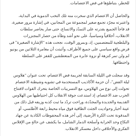
للخطر، بتباطؤها في فض الاعتصامات.
والحاصل أن الاعتصام الذي سخرت منه تلك النخب الدموية في البداية،
واعتبرته مجرّد تجمع صغير لمجموعة من المجانين، في إشارة مرور صغيرة،
قد فاجأ الجميع بقدرته على التمدّد والاتساع، حتى صار يحاصر سلطات
الانقلاب، أخلاقياً وسياسياً، على نحو أشد وطأة من حصار المجنزرات
والبلطجية للمعتصمين، إذ، وبمرور الوقت، نجحت هذه “الإشارة الصغيرة” فى
فرض واقع سياسي على جميع الأطراف، وأثبتت أن مغامرة الثلاثين من يونيو
لم ولن تمر كنزهة أو نزوة عابرة من المتعطشين للقفز على السلطة
واختطافها.
وقد سجلت في الليلة السابقة لجريمة فض الاعتصام، تحت عنوان “هلاوس
ليلة الفض”، أن حزمة الأكاذيب المستخدمة في تشويه وشيطنة الاعتصام
تحولت إلى نوع من الهلاوس، مع التسريبات الخاصة بتحرك القوات لافتتاح
الحرب ضد الاعتصام، إذ استدعت جوقة الانقلاب كل احتياطيها من الهلاوس
القديمة والجديدة والمجدّدة، وراحت تردّد ما ثبت كذبه وزيفه قبل ذلك من
عينة أخبار وحواديت الجثث الطافية فوق مياه محيط رابعة الأطلسي، أو
المدفونة تحت الكرة الأرضية، إلى آخر هذه المحفوظات الكاذبة عن جهاد
النكاح وحد الحرابة وأسلحة الدمار الشامل، ما يكشف عن حالةٍ من الإفلاس
الفكري والأخلاقي داخل معسكر الانقلاب.