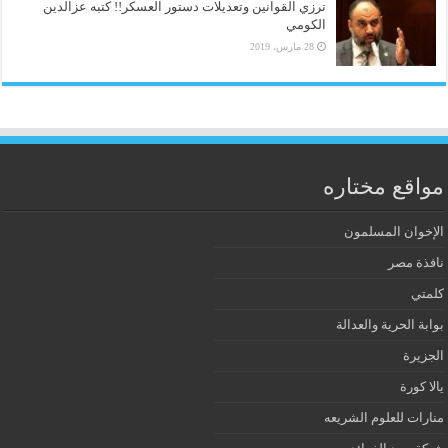
ترزي القوانين وتعديلات دستور العسكر!! كتبه عزالدين
الكومي
28 مارس، 2019
مواقع مختاره
الإخوان المسلمون
نافذة مصر
كلمتي
بوابة الحرية والعدالة
الجزيرة
يالا كورة
منارات للعلوم الشريعه