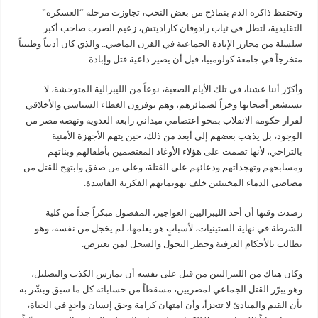
وتحتفظ ذاكرة الدم بنماذج من بعض النخب، تجاوزت مرحلة “العسكرة”
التقليدية، لتطل في ثياب رادوفان كاراديتش، زعيم الصرب صاحب أكبر
سلسلة من مجازر الإبادة الجماعية في القرن الماضي.. والذي كان أديباً وطبيباً
متخرجاً في جامعة كولومبيا، قبل أن يصير داعية قتل وإبادة.
وأكرّر أننا عشنا، في تلك الأيام الصعبة، نوعاً من الليبرالية المتوحشة، لا
يستشعر أصحابها وخزاً لضمائرهم، وهم يوفرون الغطاء السياسي والأخلاقي
لقرار حكومة الانقلاب بمحو اعتصامي ميداني رابعة العدوية ونهضة مصر من
الوجود، بل يذهب بعضهم إلى أبعد من ذلك، حين يتهم الأجهزة الأمنية
بالتراخي، لأنها تصمت على هؤلاء الأوغاد المعتصمين بأطفالهم وبناتهم
ومسابحهم وتهجداتهم ودعائهم على القتلة، وعلى من صفق وابتهج للقتل من
مصاصي الدماء المختبئين خلف تهويماتهم الفكرية الفاسدة.
رصدت وقتها أن أحد الليبراليين العواجيز، المفصول مبكراً جداً من كلية
الشرطة في نهاية الستينيات، لأسبابٍ هو يعلمها، لم يخجل من نفسه، وهو
يطالب بالأحكام العرفية وحظر التجول والسحل لمن يعترض.
وكان هناك من الليبراليين من قبل على نفسه أن يمارس الكذب والتضليل،
وهو يبرّر القتل الجماعي لمصريين، مسقطاً من حساباته كل ما سبق وبشّر به
بأن القيم والمبادئ لا تتجزأ، وأن امتهان كرامة وحق إنسان واحدٍ في الحياة،