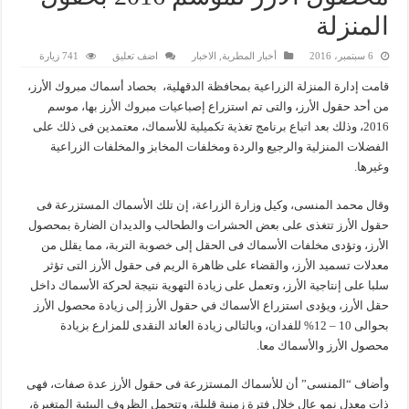
المنزلة
6 سبتمبر، 2016
أخبار المطرية
,
الاخبار
اضف تعليق
741 زيارة
قامت إدارة المنزلة الزراعية بمحافظة الدقهلية، بحصاد أسماك مبروك الأرز،
من أحد حقول الأرز، والتى تم استزراع إصباعيات مبروك الأرز بها، موسم
2016، وذلك بعد اتباع برنامج تغذية تكميلية للأسماك، معتمدين فى ذلك على
الفضلات المنزلية والرجيع والردة ومخلفات المخابز والمخلفات الزراعية
وغيرها.
وقال محمد المنسى، وكيل وزارة الزراعة، إن تلك الأسماك المستزرعة فى
حقول الأرز تتغذى على بعض الحشرات والطحالب والديدان الضارة بمحصول
الأرز، وتؤدى مخلفات الأسماك فى الحقل إلى خصوبة التربة، مما يقلل من
معدلات تسميد الأرز، والقضاء على ظاهرة الريم فى حقول الأرز التى تؤثر
سلبا على إنتاجية الأرز، وتعمل على زيادة التهوية نتيجة لحركة الأسماك داخل
حقل الأرز، ويؤدى استزراع الأسماك في حقول الأرز إلى زيادة محصول الأرز
بحوالى 10 – 12% للفدان، وبالتالى زيادة العائد النقدى للمزارع بزيادة
محصول الأرز والأسماك معا.
وأضاف “المنسى” أن للأسماك المستزرعة فى حقول الأرز عدة صفات، فهى
ذات معدل نمو عال خلال فترة زمنية قليلة، وتتحمل الظروف البيئية المتغيرة،