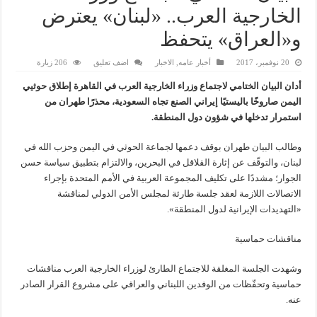
الخارجية العرب.. «لبنان» يعترض
و«العراق» يتحفظ
20 نوفمبر، 2017
أخبار عامه
,
الاخبار
اضف تعليق
206 زيارة
أدان البيان الختامي لاجتماع وزراء الخارجية العرب في القاهرة إطلاق حوثيي
اليمن صاروخًا باليستيًا إيراني الصنع تجاه السعودية، محذرًا طهران من
استمرار تدخلها في شؤون دول المنطقة.
وطالب البيان طهران بوقف دعمها لجماعة الحوثي في اليمن وحزب الله في
لبنان، والتوقّف عن إثارة القلاقل في البحرين، والالتزام بتطبيق سياسة حسن
الجوار؛ مشددًا على تكليف المجموعة العربية في الأمم المتحدة بإجراء
الاتصالات اللازمة لعقد جلسة طارئة لمجلس الأمن الدولي لمناقشة
«التهديدات الإيرانية لدول المنطقة».
مناقشات حماسية
وشهدت الجلسة المغلقة للاجتماع الطارئ لوزراء الخارجية العرب مناقشات
حماسية وتحفّظات من الوفدين اللبناني والعراقي على مشروع القرار الصادر
عنه.