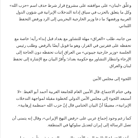
وعلّق «لبنان» على موافقته على مشروع قرار شرط حذف اسم «حزب الله»
وكل ما يتعلق بالحزب في سياق إدانة التدخلات الإيرانية في شؤون الدول
العربية ورفضها؛ ما دعا وزير الخارجية البحريني إلى الرد ورفض التحفظ
اللبناني.
من جانبه، طلب «العراق» مهلة للتشاور مع بغداد قبل إبداء رأيه؛ خاصة مع
تحفظه على فقرتين في القرار، وهو ما قوبل أيضًا بالرفض. وطلب رئيس
الجلسة «وزير خارجية جيبوتي» من العراق إثبات تحفظه دون الحاجة إلى
الإرجاء وانتظار التشاور مع حكومة بغداد؛ وأُقرّ البيان مع الإشارة إلى تحفظ
لبنان والعراق.
اللجوء إلى مجلس الأمن
وفي ختام الاجتماع، قال الأمين العام للجامعة العربية أحمد أبو الغيط: «لا
أستبعد اللجوء إلى مجلس الأمن الدولي كخطوة مقبلة لمواجهة التدخلات
الإيرانية»، مضيفًا أنّ البيان الختامي قال إنّ حزب الله «منظمة إرهابية».
كما زعم وجود إجماع عربي على «رفض النهج الإيراني»، وقال إنه يتمنى أن
تصل الرسالة إلى إيران لتعديل سلوكها في المنطقة.
وعُقد الاجتماع الطارئ اليوم الأحد بطلب من السعودية، وبتأييد من دول