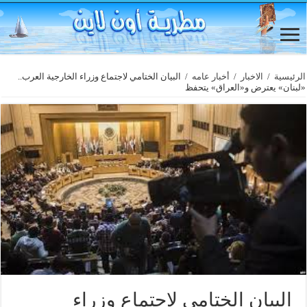
الرئيسية
/
الاخبار
/
أخبار عامه
/
البيان الختامي لاجتماع وزراء الخارجية العرب..
«لبنان» يعترض و«العراق» يتحفظ
البيان الختامي لاجتماع وزراء