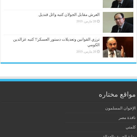
العرش مقابل الجولان كتبه وائل قنديل
28 مارس، 2019
ترزي القوانين وتعديلات دستور العسكر!! كتبه عزالدين
الكومي
28 مارس، 2019
مواقع مختاره
الإخوان المسلمون
نافذة مصر
كلمتي
بوابة الحرية والعدالة