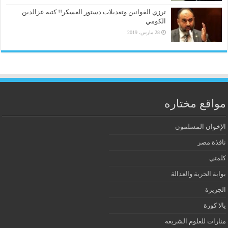
ترزي القوانين وتعديلات دستور العسكر!! كتبه عزالدين
الكومي
28 مارس، 2019
مواقع مختاره
الإخوان المسلمون
نافذة مصر
كلمتي
بوابة الحرية والعدالة
الجزيرة
يالا كورة
منارات للعلوم الشريعه