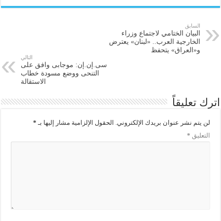
السابق
البيان الختامي لاجتماع وزراء
الخارجية العرب.. «لبنان» يعترض
و«العراق» يتحفظ
التالي
سى.إن.إن: موجابى وافق على
التنحى ووضع مسودة خطاب
الاستقالة
اترك تعليقاً
لن يتم نشر عنوان بريدك الإلكتروني.
الحقول الإلزامية مشار إليها بـ
*
التعليق
*