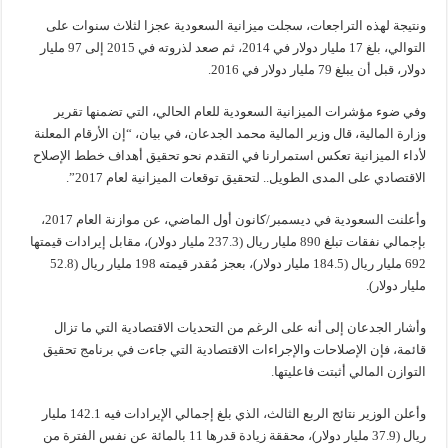
ونتيجة لهذه التراجعات، سجلت ميزانية السعودية عجزا لثلاث سنوات على
التوالي، بلغ 17 مليار دولار في 2014، ثم صعد لذروته في 2015 إلى 97 مليار
دولار، قبل أن يبلغ 79 مليار دولار في 2016.
وفي ضوء مؤشرات الميزانية السعودية للعام الحالي، التي تضمنها تقرير
وزارة المالية، قال وزير المالية محمد الجدعان، في بيان، “إن الأرقام المعلنة
لأداء الميزانية تعكس استمرارنا في التقدم نحو تحقيق أهداف خطط الإصلاح
الاقتصادي على المدى الطويل.. لتحقيق توقعات الميزانية لعام 2017”.
وأعلنت السعودية في ديسمبر/كانون أول الماضي، عن موازنة العام 2017،
بإجمالي نفقات تبلغ 890 مليار ريال (237.3 مليار دولار)، مقابل إيرادات قيمتها
692 مليار ريال (184.5 مليار دولار)، بعجز مُقدر قيمته 198 مليار ريال (52.8
مليار دولار).
وأشار الجدعان إلى أنه على الرغم من التحديات الاقتصادية التي ما تزال
قائمة، فإن الإصلاحات والإجراءات الاقتصادية التي جاءت في برنامج تحقيق
التوازن المالي أثبتت فاعليتها.
وأعلن الوزير نتائج الربع الثالث، الذي بلغ إجمالي الإيرادات فيه 142.1 مليار
ريال (37.9 مليار دولار)، محققة زيادة قدرها 11 بالمائة عن نفس الفترة من