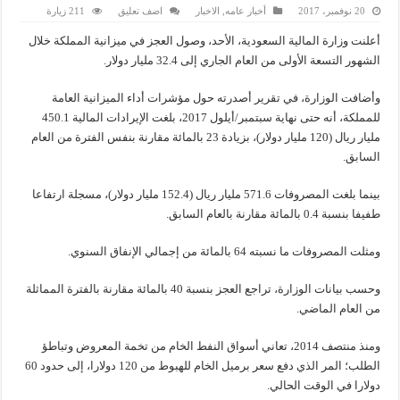
20 نوفمبر، 2017
أخبار عامه
,
الاخبار
اضف تعليق
211 زيارة
أعلنت وزارة المالية السعودية، الأحد، وصول العجز في ميزانية المملكة خلال
الشهور التسعة الأولى من العام الجاري إلى 32.4 مليار دولار.
وأضافت الوزارة، في تقرير أصدرته حول مؤشرات أداء الميزانية العامة
للمملكة، أنه حتى نهاية سبتمبر/أيلول 2017، بلغت الإيرادات المالية 450.1
مليار ريال (120 مليار دولار)، بزيادة 23 بالمائة مقارنة بنفس الفترة من العام
السابق.
بينما بلغت المصروفات 571.6 مليار ريال (152.4 مليار دولار)، مسجلة ارتفاعا
طفيفا بنسبة 0.4 بالمائة مقارنة بالعام السابق.
ومثلت المصروفات ما نسبته 64 بالمائة من إجمالي الإنفاق السنوي.
وحسب بيانات الوزارة، تراجع العجز بنسبة 40 بالمائة مقارنة بالفترة المماثلة
من العام الماضي.
ومنذ منتصف 2014، تعاني أسواق النفط الخام من تخمة المعروض وتباطؤ
الطلب؛ المر الذي دفع سعر برميل الخام للهبوط من 120 دولارا، إلى حدود 60
دولارا في الوقت الحالي.