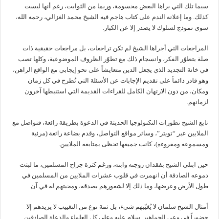
سيما تلك التي يراها البعض محسومة، وربما من الثوابت، رغم أنها ليست
كذلك. وما إعلانه الندم على كتاب هاجم فيه الشيخ محمد الغزالي، رحمه الله،
سوى نموذج لسلوك لا يصدر إلا عن الكبار.
المراجعات التي أجراها الشيخ لم تكن تراجعات، بل مراجعات حقيقية ذات
صلة بتطوّر الفكر، وانسجام ذلك مع تطوّر الظروف الموضوعية، وكلها تصب
في خانة التجديد الذي يجعل الدين متعايشاً على نحو إيجابي مع الواقع الراهن،
وهو قادر دائماً على تقديم الإجابات عن الأسئلة التي تُطرح في كل زمان
ومكان، من دون الارتهان الكامل للقراءات القديمة التي استنبطها آخرون
لزمانهم.
تابع الشيخ تطورات التكنولوجيا الحديثة في الدعوة بطريقة رائعة، فتواصل مع
الملايين عبر “تويتر”، وسائر مواقع التواصل، وقدم بضاعة رائعة (مرئية
ومسموعة ومقروءة)، كانت جميعها تحظى بمتابعة الملايين.
حين ابتلي الشيخ بفقدان زوجته وابنه، ورغم كثرة جراح المسلمين، ما لبثت
دموعه الصادقة أن انهمرت في قلوب عشرات الملايين من المسلمين في
طول الأرض وعرضها، وما ذلك إلا لشعورهم بصدقه، ومحبتهم له في آن.
أمثال الشيخ سلمان لا يُغيّبهم شيء، بل ثمة نوع من التغييب لا يزيدهم إلا
حضوراً في وعي الجماهير. سلام عليه وعلى كل العلماء والدعاة الصادقين