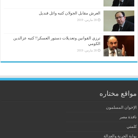
العرش مقابل الجولان كتبه وائل قنديل
28 مارس، 2019
ترزي القوانين وتعديلات دستور العسكر!! كتبه عزالدين
الكومي
28 مارس، 2019
مواقع مختاره
الإخوان المسلمون
نافذة مصر
كلمتي
بوابة الحرية والعدالة