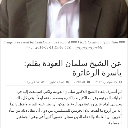
Image processed by CodeCarvings Piczard ### FREE Community Edition ###
on 2014-09-11 19:46:46Z | | ÿÿÿÿÿÿÿÿÿÿÿÿÿMe+<
عن الشيخ سلمان العودة بقلم:
ياسرة الزعاترة
15 سبتمبر، 2017
المقالات
اضف تعليق
474 زيارة
لم أتشرف بلقاء الشيخ الدكتور سلمان العودة، ولكني استمعت إليه في
تجلياته المرئية، وقرأت الكثير مما كتب، وسمعت عنه أيضاً، وفي كل ذلك
وجدتني أمام عالم وداعية من أروع ما يمكن أن يعثر عليه المرء. وأقول دائماً
إنه من أروع ما أهدت بلاد الحرمين للمسلمين، من دون أن يقلل ذلك من شأن
آخرين من العلماء والدعاة الذين سجلوا حضوراً كبيراً في وعي الجماهير
المسلمة.