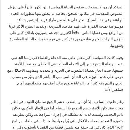
المؤكد أن من لا يستوعب شؤون الحياة المعاصرة، لن يكون قادراً على تنزيل
النصوص المقدسة في مكانها الصحيح، بخاصة ما يتعلق منها بتطورات الحياة
الراهنة. وفي هذا السياق، نعثر على عالم من طراز فريد، إذ يتميز بثقافة
موسوعية تمنحه القدرة على فهم مقاصد الشريعة، وتقديم الطرح الأكثر قرباً
من الواقع ومن قضايا الناس، خلافاً لكثيرين تجدهم يتميزون باطلاع كبير على
شؤون التراث، لكنهم يعانون من فقر كبير في فهم تطورات الحياة المعاصرة
وشؤونها.
وفيما كانت السياسة أكبر مقتل عانى منه الدعاة والعلماء في زمننا الحاضر،
بقيت بوصلة الشيخ تشير إلى الاتجاه الصائب في التعاطي مع قضايا الأمة
جميعها، حيث انحاز لقضايا الشعوب في الحرية والتعددية ومقاومة الاحتلال، مع
حرص على عدم التورّط في الشأن السياسي المباشر الذي يغيّر من مساره
العام، والذي دفع كثيراً من الدعاة نحو ورطات أفقدتهم مصداقيتهم أمام
جماهير الأمة.
رغم خلفيته السلفية، إلا أن من الصعب حشر الشيخ سلمان العودة في إطار
معين، فقد كان للأمة، ينصح للجميع بلا استثناء. أما في الإطار الفكري، فكان
دائم التجديد، وليست لديه أية مشكلة في إجراء المراجعات، ولكن بطريقة
متميزة لا تصدم أصحاب الأفكار التي يُراجعها، وتابعنا ذلك في حلقات برنامج
“آدم” الذي كان في كل حلقة منه يلمس قضية من القضايا بأسلوب ذكي، لا