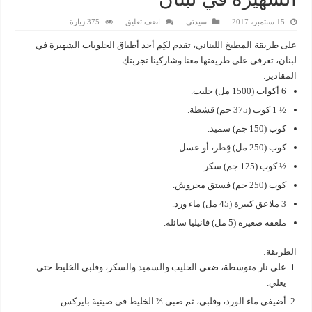
15 سبتمبر، 2017
سيدتى
اضف تعليق
375 زيارة
على طريقة المطبخ اللبناني، تقدم لكِم أحد أطباق الحلويات الشهيرة في
لبنان، تعرفي على طريقتها معنا وشاركينا تجربتكِ.
المقادير:
6 أكواب (1500 مل) حليب.
½ 1 كوب (375 جم) قشطة.
كوب (150 جم) سميد.
كوب (250 مل)
قِطر
، أو عسل.
½ كوب (125 جم) سكر.
كوب (250 جم) فستق مجروش.
3 ملاعق كبيرة (45 مل) ماء ورد.
ملعقة صغيرة (5 مل) فانيليا سائلة.
الطريقة:
على نار متوسطة، ضعي الحليب والسميد والسكر، وقلبي الخليط حتى
يغلي.
أضيفي ماء الورد، وقلبي، ثم صبي ⅔ الخليط في صينية بايركس.