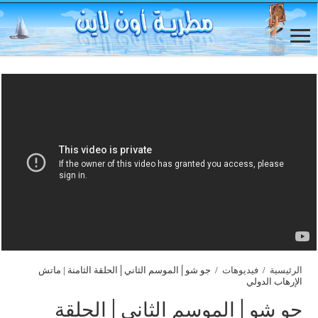
الرئيسية
/
فيديوهات
/
جو شو│الموسم الثاني│الحلقة الثامنة | ماتش
الإرهاب الدولي
جو شو│الموسم الثاني│الحلقة