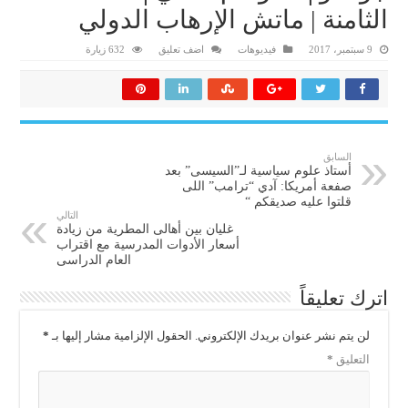
الثامنة | ماتش الإرهاب الدولي
9 سبتمبر، 2017
فيديوهات
اضف تعليق
632 زيارة
السابق
أستاذ علوم سياسية لـ”السيسى” بعد
صفعة أمريكا: آدي “ترامب” اللى
قلتوا عليه صديقكم “
التالي
غليان بين أهالى المطرية من زيادة
أسعار الأدوات المدرسية مع اقتراب
العام الدراسى
اترك تعليقاً
لن يتم نشر عنوان بريدك الإلكتروني.
الحقول الإلزامية مشار إليها بـ
*
التعليق
*