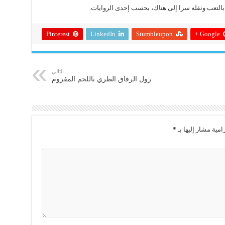
التعب ونقله سرا إلى هناك، بحسب إحدى الروايات.
Pinterest
LinkedIn
Stumbleupon
Google +
التالي
رول الرقاق الطري باللحم المفروم
امية مشار إليها بـ
*