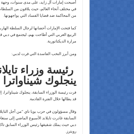
أصبحت إمارات آل زايد، على مدى سنوات، وجهة ال
في مختلف أنحاء العالم، حيث يلاقون من السلطات ا
من المحاكمة ضد قضايا الفساد التي يواجهونها.
كما فتحت الإمارات أحضانها لرجال السلطة الهارب
الربيع العربي التي أطاحت بهم، ليجتمع في دبي ق
مرارة الديكتاتورية.
ومن أبرز النخب الفاسدة التي فرت لدبي:
رئيسة وزراء تايلان
ينجلوك شيناواترا
فرت رئيسة الوزراء السابقة، ينجلوك شيناواترا،
قد يطالها خلال الفترة القادمة.
وقال مسؤولون في حزب بويا تاي “من أجل التايلاند
السابقة غادرت تايلاند الأسبوع الماضي إلى سنغاف
دبي حيث يملك شقيقها رئيس الوزراء السابق تاكس
رويترز.