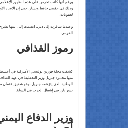
ورغم أنها كانت تحرص على عدم الظهور الإعلامي،
لعقوبات.
وعندما سافرت إلى دبي، انضمت إلى ابنتها بشرى 
القومي.
رموز القذافي
منها محمود جبريل وزير التخطيط في عهد القذافي
الوطنية الذي يتزعمه جبريل، وهو شقيق عثمان مليق
بدور بارز في إشعال الحرب في الدولة.
وزير الدفاع اليمن
أحمد