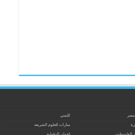
 مصر
كلمتي
رة
منارات للعلوم الشريعه
ز الفلسطيني
إخوان الدقهلية