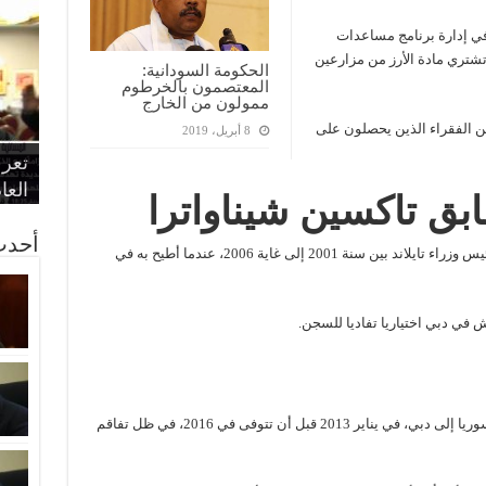
في إدارة برنامج مساعدات
 تشتري مادة الأرز من مزارعين
الحكومة السودانية:
المعتصمون بالخرطوم
ممولون من الخارج
ين الفقراء الذين يحصلون على
8 أبريل، 2019
“الإ
“الم
“متح
الط
تعرف
مواط
أمين
الان
الحر
اقتص
بدي
القض
العا
بق تاكسين شيناواترا
أحدث
هو رجل أعمال وسياسي تايلاندي، شغل منصب رئيس وزراء تايلاند بين سنة 2001 إلى غاية 2006، عندما أطيح به في
غادرت والدة الرئيس بشار الأسد أنيسة مخلوف سوريا إلى دبي، في يناير 2013 قبل أن تتوفى في 2016، في ظل تفاقم