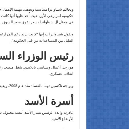
وتحاكم شيناواترا منذ سنة ونصف، بتهمة الإهمال 
حكومية لمزارعي الأرز، حيث أُخذ عليها أنها كانت
في معقل آل شيناواترا بسعر يفوق سعر السوق.
وتقول شيناواترا ت إنها “كانت تريد دعم المزارع
القليل من المساعدات من قبل الحكومة”.
رئيس الوزراء السا
انقلاب عسكري.
ويواجه تاكسين تهما بالفساد منذ عام 2008، ويعيش في دبي اختياريا تفاديا للسجن.
أسرة الأسد
الأوضاع الأمنية.