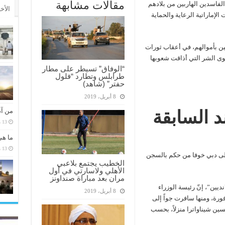
مقالات مشابهة
فاسدين الهاربين من بلادهم
الأخ
لإماراتية الرعاية والحماية
ين بأموالهم، في أعقاب ثورات
وى الشر التي أذاقت شعوبها
“الوفاق” تسيطر على مطار
طرابلس وتطارد “فلول
حفتر” (شاهد)
8 أبريل، 2019
د السابقة
من آد
13 مارس، 2026
ما هي
13 مارس، 2026
 إلى دبي خوفا من حكم بالسجن
الخطيب يجتمع بلاعبي
الأهلي ولاسارتي في أول
مران بعد مباراة صنداونز
يين”، إنّ رئيسة الوزراء
8 أبريل، 2019
ورة، ومنها سافرت جواً إلى
ين شيناواترا منزلاً، بحسب