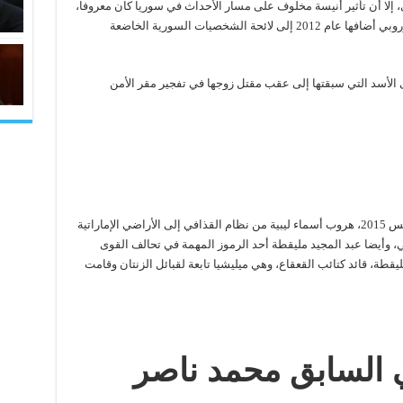
 إلا أن تأثير أنيسة مخلوف على مسار الأحداث في سوريا كان معروفا،
وذلك في حقبتي حافظ وبشار، حتى إن الاتحاد الأوروبي أضافها عام 2012 إلى لائحة الشخصيات السورية الخاضعة
الأسد التي سبقتها إلى عقب مقتل زوجها في تفجير مقر الأمن
كشفت مجلة فورين بوليسي الأميركية في أغسطس 2015، هروب أسماء ليبية من نظام القذافي إلى الأراضي الإماراتية
، وأيضا عبد المجيد مليقطة أحد الرموز المهمة في تحالف القوى
طة، قائد كتائب القعقاع، وهي ميليشيا تابعة لقبائل الزنتان وقامت
ي السابق محمد ناصر