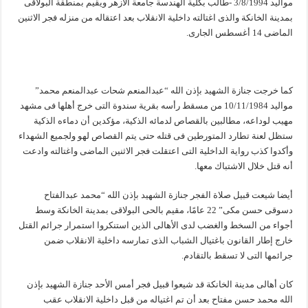
مواليد 3/8/1994 -طالب بكلية الهندسة جامعة الأزهر ويقيم بمنطقة البولاقى
بمدينة الخانكة والذى اغتالته داخلية الانقلاب بعد اعتقاله من منزله فجر الاثنين
الماضى 14 أغسطس الجارى.
كما خرجت جنازة الشهيد بإذن الله “عبدالمنعم شحات عبدالمنعم محمد”
مواليد 10/11/1984 من مسقط رأسه بقرية سندوة التى خرج أهلها فى مشهد
مهيب لوداعه، مطالبين بالقصاص لدمائه الذكية، مؤكدين أن دماءه الذكية
ستظل لعنة تطارد المتورطين فى قتله حتى يتم القصاص لهو ولجميع الشهداء
وأكدوا كذب رواية الداخلية التى اعتقلت فجر الاثنين الماضى واغتالته وادعت
أنه قتل خلال الاشتباك معها.
أيضا شيعت قبيل صلاة الفجر جنازة الشهيد بإذن الله “محمد عبدالفتاح
دسوقى حسن مكى” 22 عامًا، مقيم بالحى البولاقى بمدينة الخانكة وسط
أجواء من السخط والغضب لدى الأهالى الذين استنكروا استمرار جرائم القتل
خارج إطار القانون باغتيال الشباب الذى تمارسه داخلية الانقلاب ضمن
جرائمها التى لا تسقط بالتقادم.
كان أهالى مدينة الخانكة قد شيعوا قبيل فجر أمس الأحد جنازة الشهيد بإذن
الله محمد حسن مفتاح بعد أن تم اغتياله من قبل داخلية الانقلاب عقب