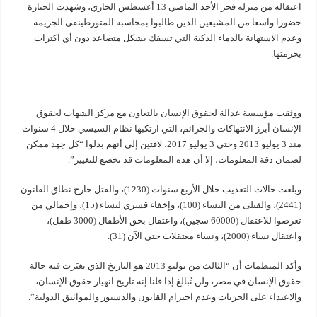
اعتقاله من منزله فجر الأحد الماضي 13 أغسطس الجاري، وشهدت الجنازة
حضورا واسعا من المشيعين الذين طالبوا بمحاسبة المتورطينفى الجريمة
وعدم الاستهانة بالدماء الذكية التي تسفك بشكل متصاعد دون أي اكتراث
بحرمتها.
ووثقت مؤسسة عدالة لحقوق الإنسان بالتعاون مع مركز الشهاب لحقوق
الإنسان أبرز الانتهاكات والجرائم، التي ارتكبها نظام السيسي خلال 4 سنوات
منذ 3 يوليو 2013 وحتى 3 يوليو 2017، لافتين إلى أنهم بذلوا “كل جهد ممكن
لضمان دقة المعلومات، إلا أن هذه المعلومات قد تخضع للتغيير”.
وبلغت حالات التعذيب خلال الأربع سنوات (1230)، والقتل خارج نطاق القانون
(2441)، والقتلى من النساء (100)، وإخفاء قسري لنساء (15)، وإجمالي من
تعرضوا للاعتقال (60000 سجين)، واعتقال بحق الأطفال (3000 طفل)،
واعتقال نساء (2000)، ونساء معتقلات حتى الآن (31).
وأكد المنظمات أن “الثالث من يوليو 2013 هو التاريخ الذي تغيَرت فيه حالة
حقوق الإنسان في مصر، ولن نُبالغ إذا قلنا إنه تاريخ انهيار حقوق الإنسان،
والاعتداء على الحريات وعدم احترام القانون والدستور والمواثيق الدولية”.