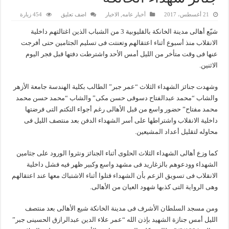
21 أغسطس، 2017
أخبار عامه
,
الاخبار
اضف تعليق
454 زيارة
شيّع أهالى مدينة الخانكة بالقليوبية 3 من الشباب الذين اغتالتهم داخلية
الانقلاب منذ أسبوع أثناء اعتقالهم وتعنتت فى تسليم الجثامين حتى أفرجت
عنها فى وقت متأخر من الليل أمس الأحد واشترطت دفتها قبل فجر اليوم
الاثنين.
وشهدت جنائز الشهداء الثلاث “عمر جبر” الطالب بكلية الهندسة جامعة الأزهر
والشاب “محمد عبدالفتاح دسوقى حسن مكى” والشاب “محمد حسن محمد
محمد مفتاح” حضور واسع من قبل الأهالى رغم أجواء التكتم التى فرضتها
داخلية الانقلاب واشتراطها على أسر الشهداء الدفن بعد منتصف الليل فى
محاوله لتقليل أعداد المشيعين.
كما وزع أهالى الشهداء الثلاث الحلوى أثناء الجنائز ونثروا الورود على جثامين
الشهداء وودعوهم بالزغاريد فى مشهد واسع وكبير ظهر فيه فشل داخلية
الانقلاب فى تسويق الزعم بأن الشهداء قتلوا أثناء الاشتباك معها عند اعتقالهم
وهى الرواية التى كذبها شهود العيان من الأهالى.
ومن مسجد السلطان الأشرف فى مدينة الخانكة شيع الأهالى بعد منتصف
الليل أمس جنازة الشهيد بإذن الله “عمر علاء الدين عبدالرازق الحسينى جبر”