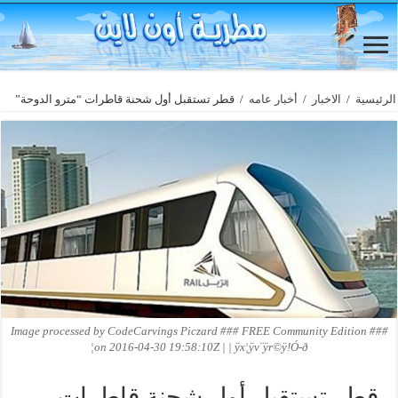
الرئيسية
/
الاخبار
/
أخبار عامه
/
قطر تستقبل أول شحنة قاطرات “مترو الدوحة”
Image processed by CodeCarvings Piczard ### FREE Community Edition ###
on 2016-04-30 19:58:10Z | | ÿx¦ÿv¨ÿr©ÿ!Ó-ð¦
قطر تستقبل أول شحنة قاطرات