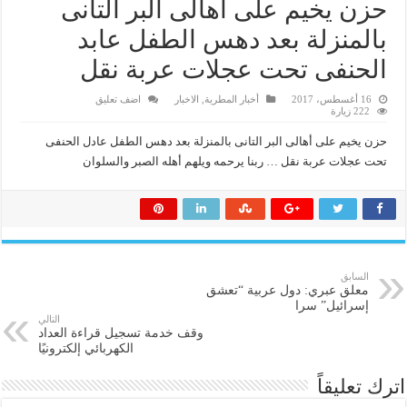
حزن يخيم على أهالى البر التانى
بالمنزلة بعد دهس الطفل عابد
الحنفى تحت عجلات عربة نقل
16 أغسطس، 2017
أخبار المطرية
,
الاخبار
اضف تعليق
222 زيارة
حزن يخيم على أهالى البر التانى بالمنزلة بعد دهس الطفل عادل الحنفى
تحت عجلات عربة نقل … ربنا يرحمه ويلهم أهله الصبر والسلوان
السابق
معلق عبري: دول عربية “تعشق
إسرائيل” سرا
التالي
وقف خدمة تسجيل قراءة العداد
الكهربائي إلكترونيًا
اترك تعليقاً