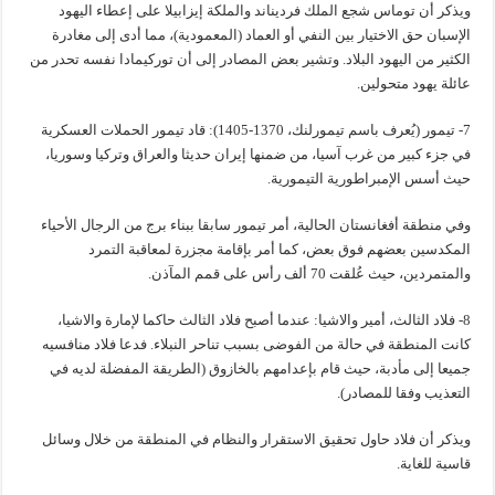
ويذكر أن توماس شجع الملك فرديناند والملكة إيزابيلا على إعطاء اليهود
الإسبان حق الاختيار بين النفي أو العماد (المعمودية)، مما أدى إلى مغادرة
الكثير من اليهود البلاد. وتشير بعض المصادر إلى أن توركيمادا نفسه تحدر من
عائلة يهود متحولين.
7- تيمور (يُعرف باسم تيمورلنك، 1370-1405): قاد تيمور الحملات العسكرية
في جزء كبير من غرب آسيا، من ضمنها إيران حديثا والعراق وتركيا وسوريا،
حيث أسس الإمبراطورية التيمورية.
وفي منطقة أفغانستان الحالية، أمر تيمور سابقا ببناء برج من الرجال الأحياء
المكدسين بعضهم فوق بعض، كما أمر بإقامة مجزرة لمعاقبة التمرد
والمتمردين، حيث عُلقت 70 ألف رأس على قمم المآذن.
8- فلاد الثالث، أمير والاشيا: عندما أصبح فلاد الثالث حاكما لإمارة والاشيا،
كانت المنطقة في حالة من الفوضى بسبب تناحر النبلاء. فدعا فلاد منافسيه
جميعا إلى مأدبة، حيث قام بإعدامهم بالخازوق (الطريقة المفضلة لديه في
التعذيب وفقا للمصادر).
ويذكر أن فلاد حاول تحقيق الاستقرار والنظام في المنطقة من خلال وسائل
قاسية للغاية.