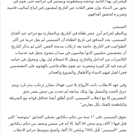
فيشرعن بهذا التأييد توحشه وسلطويته ويستمر في جرائمه حتى يعوم في
بحور من الدماء، وإن بعض القادة عبر التاريخ ليتفننون في إتباع أساليب قاسية
وشريرة لتحقيق أهدافهم.
السيسي
وبالنظر لجرائم أبرز عشر طغاة في التاريخ، وبالمقارنة مع جرائم عبد الفتاح
السيسي، يجد المدقق في تاريخ الطغاة أن السيسي لم يقل جرما عن أكثر
الطواغيت في التاريخ، خاصة بعد ارتكاب مذبحة الفض، التي لم يذكر التاريخ
أن معتصمين سلميين كانوا يجلسون في ميدان مفتوح تنتقل فيه عدسات
الكاميرات من الداخل والخارج، وتنقل الاعتصلام ليل نهار، وتتجول في خيامه
لترصد فيه كل كبيرة وصغيرة، ثم يقوم نظام فاشي بالهجوم على المعتصمين
فجرا لقتل فيهم النساء والأطفال والشيوخ والعجائز.
وفي عهد الانقلاب، باتت الأرواح بلا ثمن، فهناك مجازر ترتكب بدم بارد، ويتم
حرق الجثث والتمثيل بها، وتلك سابقة لم تحدث من جيش مصر بحق
المصريين إلا مع انقلاب السيسي، الذي أطلق أيضا جحافل قواته مع الشرطة
والبلطجية للفتك بكل معارض”.
تفوق السيسي على 17 سنة من حكم ديكتاتور تشيلي السابق “بينوشيه” التي
قتل فيها 3 آلاف وتم سجن 40 ألفا، إلا أنه في سنتين ونصف من حكم ديكتاتور
مصر “السيسي” قُتل 7000 وسُجن 50 ألفا، وأصبح متوسط جرائم الانقلاب