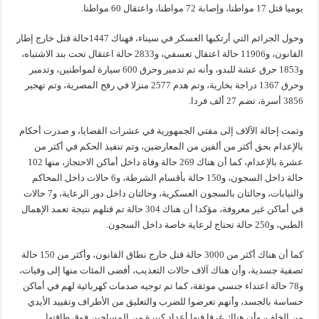
يوميا قتل 17 مواطنا، وإصابة 72 مواطنا، واعتقال 60 مواطنا.
وحول الجرائم التي أرتكبها العسكر في سيناء، فهناك 1447حالة قتل خارج إطار
القانون، و11906 حالة اعتقال تعسفي، و2833 حالة اعتقال تحت بند الاشتباه،
و1853 حرق عشة للبدو، وأنه تم تدمير وحرق 600 سيارة لمواطنين، وتدمير
وحرق 1367 دراجة بخارية، وتم هدم 2577 منزلا في رفح المصرية، وتم تهجير
3856 أسرة، تضم 27 ألف فردا.
وتمت إحالة الآلاف إلى مفتي الجمهورية في عشرات القضايا، و صدرت أحكام
بالإعدام بحق أكثر من ألفين من المعارضين، وتم تنفيذ الحكم في أكثر من
عشرة بالإعدام، كما أن هناك 269 حالة وفاة داخل أماكن الاحتجاز، منها 102
حالة داخل السجون، و150 حالة بأقسام الشرطة، و6 حالات داخل المحاكم
والنيابات، وحالتان بالسجون العسكرية، وحالتان داخل دور الرعاية، و7 حالات
في أماكن غير معروفة، مؤكدا أن هناك 304 حالة تم قتلهم نتيجة تعمد الإهمال
الطبي، و250 حالة تحتاج لرعاية خاصة داخل السجون.
كما أن هناك أكثر من 3000 حالة قتل خارج نطاق القانون، وأكثر من 150 حالة
تصفية جسدية، وأن هناك آلاف حالات التعذيب، أفضى المئات منها إلى وفيات،
و78 حالة اعتداء جنسي موثقة، كما تم توجيه صدمات كهربائية لهم في أماكن
حساسة بالجسد، وأنهم تعرضوا للضرب والتعليق من الأطراف وتقييد الأيدي
من الخلف، وأن هناك غرفا فيها أعداد كبيرة من المساجين فوق طاقتها