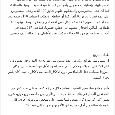
الاستيعابية، وإصابة المحتجزين بأمراض عديدة نتيجة سوء التهوية والنظافة،
كما أن عدد المحبوسين والمحكوم عليهم تجاوز 100 ألف، وعدد المطلوبين
على ذمة قضايا تجاوز 65 ألفا، كما أن سلطة الانقلاب اعتقلت 2170 طفلا منذ
بدء الانقلاب، منهم 147 طفلا خلال فض اعتصامي رابعة والنهضة، ويقبع 370
طفلا في أماكن احتجاز، بعضهم تم إخفاؤه قسريا، كما قتل 217 طفلا في
أحداث مختلفة، ووجود 948 حالة تعذيب ضد الأطفال، و78 حالة عنف جنسي.
طغاة التاريخ
1- تشين شي هوانغ: ويُدعى أيضا تشين شي هوانغ دي الذي وحد الصين في
عام 221 قبل الميلاد، وحكم باسم الامبراطور الأول من أسرة تشين. وكان
معروفا بسياسة قتل العلماء من ذوي الأفكار المخالفة لأفكاره، حيث كان يأمر
بحرق كتبهم.
وأمر هوانغ ببناء سور الصين العظيم خلال فترة حكمه، وتوفى عدد كبير من
المجندين للعمل في بناء الحائط حينذاك. وقال رئيس جامعة هونغ كونغ، شون
تشو: “في كل مرة كان يقبض فيها تشين على شخص من دولة أخرى، كان
يقوم بإخصائه من أجل تمييزه عن الآخرين وتحويله إلى عبد له”.