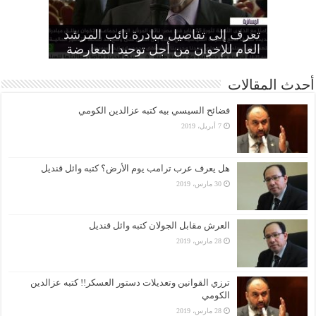
“الإخوان”: تأييد النقض بإعدام تسعة
“المجلس الثوري”: التحرك ضد الأنظمة
“متحدثة الإخوان” تطالب الانقلاب بوقف
الطاغية “واجب وطني وضرورة
تعرف إلى تفاصيل مبادرة نائب المرشد
مواطنين بهزلية النائب العام يؤكد تحول
أمين عام الإخوان: لا تصالح مع القتلة ولا
الانتهاكات بحق المرأة وإطلاق سراح كل
الحرائر
اقتصادية”
بديل عن القصاص
القضاء لألعوبة في يد العسكر
العام للإخوان من أجل توحيد المعارضة
أحدث المقالات
فضائح السيسي بيه كتبه عزالدين الكومي
7 أبريل، 2019
هل يعرف عرب ترامب يوم الأرض؟ كتبه وائل قنديل
30 مارس، 2019
العرش مقابل الجولان كتبه وائل قنديل
28 مارس، 2019
ترزي القوانين وتعديلات دستور العسكر!! كتبه عزالدين
الكومي
28 مارس، 2019