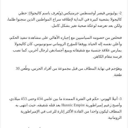
2- يوليوس قيصر أوغسطس جرمنيكس (ويُعرف باسم كاليجولا): حظي
كاليجولا بشعبية كبيرة في البداية لإطلاقه سراح المواطنين الذين سجنوا ظلما،
ولكن بعد تعرضه لوعكة صحية تغير بشكل كامل.
فتخلص من خصومه السياسيين مع إجباره الأهالي على مشاهدة تنفيذ الحكم،
وأعلن نفسه إله الحياة. ووفقا للمؤرخ الروماني سوتونيوس، كان كاليجولا
يمارس علاقة جنسية مع شقيقاته ويبيع أجسادهن لرجال آخرين، كما نصب
فرسه مقام الكاهن.
وهوُجم في نهاية المطاف من قبل مجموعة من أفراد الحرس، وطُعن 30
طعنة.
3- أتيلا الهوني: حكم في الفترة الممتدة ما بين عامي 434 وحتى 453 ميلادي،
وأصبح زعيم إمبراطورية Hunnic Empire بعد قتله شقيقه، حيث انتهى به
المطاف ليكون واحدا من القادة الأكثر إثارة للرعب في الإمبراطورية
الرومانية.