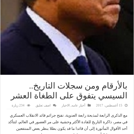
بالأرقام ومن سجلات التاريخ..
السيسي يتفوق على الطغاة العشر
15 أغسطس، 2017
أخبار عامه
,
الاخبار
اضف تعليق
234 زيارة
مع الذكرى الرابعة لمذبحة رابعة العدوية، تفتح جرائم قائد الانقلاب العسكري
في مصر، ذاكرة التاريخ للقادة الأكثر وحشية على مر العصور في العالم، لتتأكد
أحد الأقوال المأثورة إلى أن قائدا ما قد يكون بطلا بنظر بعض المنتفعين