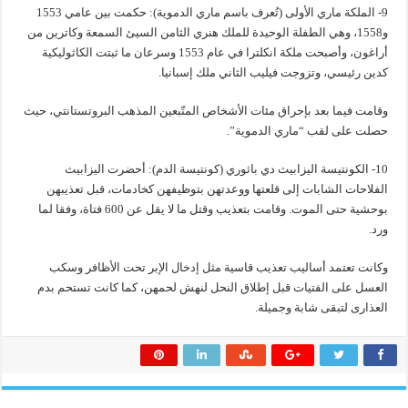
9- الملكة ماري الأولى (تُعرف باسم ماري الدموية): حكمت بين عامي 1553
و1558، وهي الطفلة الوحيدة للملك هنري الثامن السيئ السمعة وكاترين من
أراغون، وأصبحت ملكة انكلترا في عام 1553 وسرعان ما ثبتت الكاثوليكية
كدين رئيسي، وتزوجت فيليب الثاني ملك إسبانيا.
وقامت فيما بعد بإحراق مئات الأشخاص المتّبعين المذهب البروتستانتي، حيث
حصلت على لقب “ماري الدموية”.
10- الكونتيسة اليزابيث دي باثوري (كونتيسة الدم): أحضرت اليزابيث
الفلاحات الشابات إلى قلعتها ووعدتهن بتوظيفهن كخادمات، قبل تعذيبهن
بوحشية حتى الموت. وقامت بتعذيب وقتل ما لا يقل عن 600 فتاة، وفقا لما
ورد.
وكانت تعتمد أساليب تعذيب قاسية مثل إدخال الإبر تحت الأظافر وسكب
العسل على الفتيات قبل إطلاق النحل لنهش لحمهن، كما كانت تستحم بدم
العذارى لتبقى شابة وجميلة.