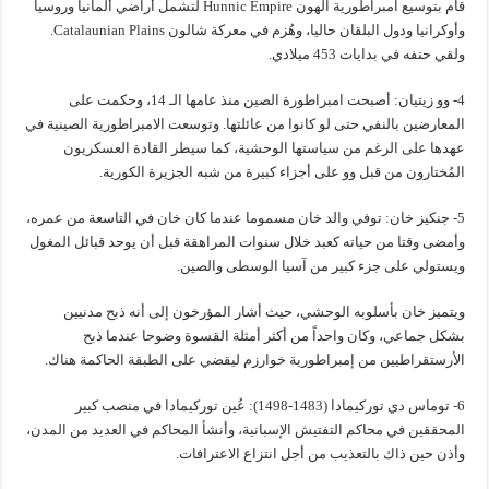
قام بتوسيع امبراطورية الهون Hunnic Empire لتشمل أراضي ألمانيا وروسيا
وأوكرانيا ودول البلقان حاليا، وهُزم في معركة شالون Catalaunian Plains.
ولقي حتفه في بدايات 453 ميلادي.
4- وو زيتيان: أصبحت امبراطورة الصين منذ عامها الـ 14، وحكمت على
المعارضين بالنفي حتى لو كانوا من عائلتها. وتوسعت الامبراطورية الصينية في
عهدها على الرغم من سياستها الوحشية، كما سيطر القادة العسكريون
المُختارون من قبل وو على أجزاء كبيرة من شبه الجزيرة الكورية.
5- جنكيز خان: توفي والد خان مسموما عندما كان خان في التاسعة من عمره،
وأمضى وقتا من حياته كعبد خلال سنوات المراهقة قبل أن يوحد قبائل المغول
ويستولي على جزء كبير من آسيا الوسطى والصين.
ويتميز خان بأسلوبه الوحشي، حيث أشار المؤرخون إلى أنه ذبح مدنيين
بشكل جماعي، وكان واحداً من أكثر أمثلة القسوة وضوحا عندما ذبح
الأرستقراطيين من إمبراطورية خوارزم ليقضي على الطبقة الحاكمة هناك.
6- توماس دي توركيمادا (1483-1498): عُين توركيمادا في منصب كبير
المحققين في محاكم التفتيش الإسبانية، وأنشأ المحاكم في العديد من المدن،
وأذن حين ذاك بالتعذيب من أجل انتزاع الاعترافات.