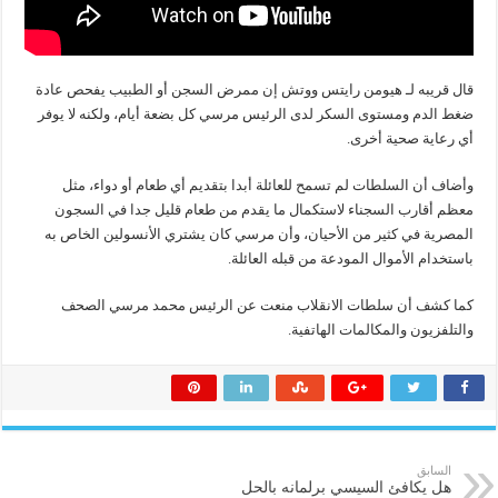
قال قريبه لـ هيومن رايتس ووتش إن ممرض السجن أو الطبيب يفحص عادة
ضغط الدم ومستوى السكر لدى الرئيس مرسي كل بضعة أيام، ولكنه لا يوفر
أي رعاية صحية أخرى.
وأضاف أن السلطات لم تسمح للعائلة أبدا بتقديم أي طعام أو دواء، مثل
معظم أقارب السجناء لاستكمال ما يقدم من طعام قليل جدا في السجون
المصرية في كثير من الأحيان، وأن مرسي كان يشتري الأنسولين الخاص به
باستخدام الأموال المودعة من قبله العائلة.
كما كشف أن سلطات الانقلاب منعت عن الرئيس محمد مرسي الصحف
والتلفزيون والمكالمات الهاتفية.
السابق
هل يكافئ السيسي برلمانه بالحل