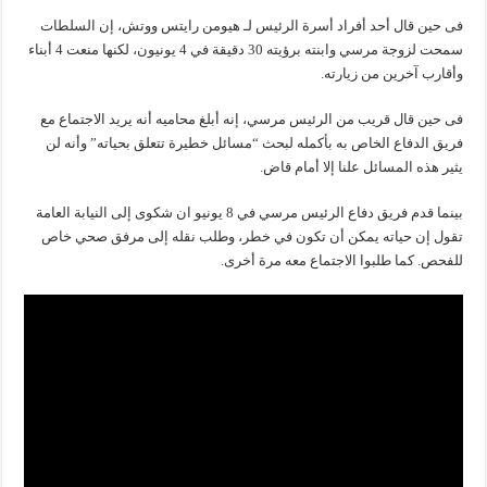
فى حين قال أحد أفراد أسرة الرئيس لـ هيومن رايتس ووتش، إن السلطات
سمحت لزوجة مرسي وابنته برؤيته 30 دقيقة في 4 يونيون، لكنها منعت 4 أبناء
وأقارب آخرين من زيارته.
فى حين قال قريب من الرئيس مرسي، إنه أبلغ محاميه أنه يريد الاجتماع مع
فريق الدفاع الخاص به بأكمله لبحث “مسائل خطيرة تتعلق بحياته” وأنه لن
يثير هذه المسائل علنا إلا أمام قاض.
بينما قدم فريق دفاع الرئيس مرسي في 8 يونيو ان شكوى إلى النيابة العامة
تقول إن حياته يمكن أن تكون في خطر، وطلب نقله إلى مرفق صحي خاص
للفحص. كما طلبوا الاجتماع معه مرة أخرى.