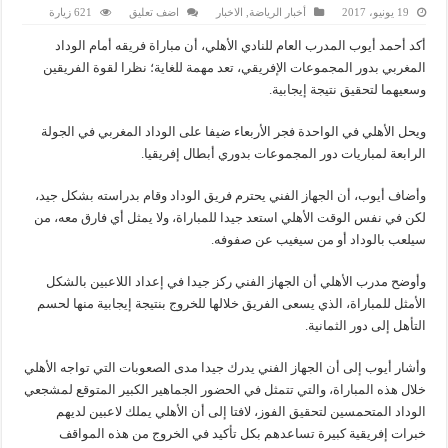
19 يونيو، 2017
أخبار الرياضة
,
الاخبار
اضف تعليق
621 زيارة
أكد أحمد أيوب المدرب العام للنادي الأهلي، أن مباراة فريقه أمام الوداد
المغربي بدور المجموعات الإفريقي، تعد مهمة للغاية؛ نظرا لقوة الفريقين
وسعيهما لتحقيق نتيجة إيجابية.
ويحل الأهلي في الواحدة فجر الأربعاء ضيفا على الوداد المغربي في الجولة
الرابعة لمباريات دور المجموعات بدوري أبطال إفريقيا.
وأضاف أيوب، أن الجهاز الفني يحترم فريق الوداد وقام بدراسته بشكل جيد،
لكن في نفس الوقت الأهلي استعد جيدا للمباراة، ولا يمثل أي فارق معه، من
سيلعب بالوداد أو من سيغيب عن صفوفه.
وأوضح مدرب الأهلي أن الجهاز الفني ركز جيدا في إعداد اللاعبين بالشكل
الأمثل للمباراة، الذي يسعى الفريق خلالها للخروج بنتيجة إيجابية منها لحسم
التأهل إلى دور الثمانية.
وأشار أيوب إلى أن الجهاز الفني يدرك جيدا مدى الصعوبات التي تواجه الأهلي
خلال هذه المباراة، والتي تتمثل في الحضور الجماهير الكبير المتوقع لمشجعي
الوداد المتحمسين لتحقيق الفوز، لافتا إلى أن الأهلي يملك لاعبين لديهم
خبرات إفريقية كبيرة تساعدهم بكل تأكيد في الخروج من هذه المواقف