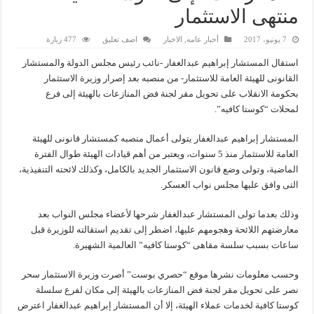
منتهى الاستثمار
7 يونيو، 2017
أخبار عامه
,
الاخبار
اضف تعليق
477 زيارة
استقال المستشار إبراهيم عبدالغفار -نائب رئيس مجلس الدولة والمستشار
القانونى للهيئة العامة للاستثمار- من منصبه بعد إصرار وزيرة الاستثمار
بحكومة الانقلاب على تحويل مقر لجنة فض المنازعات بالهيئة إلى فرع
لمحلات “كوستا كافيه”.
المستشار إبراهيم عبدالغفار يتولى أعمال منصبه كمستشار قانونى للهيئة
العامة للاستثمار منذ 5 سنوات، ويعتبر من أهم قيادات الهيئة طوال الفترة
الماضية، وتولى وضع قانون الاستثمار الجديد بالكامل، وكذلك لائحته التنفيذية،
التى وافق عليها مجلس نواب العسكر.
وذلك بعدما تولى المستشار عبدالغفار شرحها لأعضاء مجلس النواب بعد
معارضتهم اللائحة وهجومهم عليها، اضطر إلى تقديم استقالته للوزيرة قبل
ساعات بسبب سلسة مقاهى “كوستا كافيه” العالمية الشهيرة.
وحسب معلومات نشرها موقع “حصري بوست” أصرت وزيرة الاستثمار سحر
نصر على تحويل مقر لجنة فض المنازعات بالهيئة إلى مكان لفرع سلسلة
كوستا كافية لخدمات عملاء الهيئة، إلا أن المستشار إبراهيم عبدالغفار اعترض