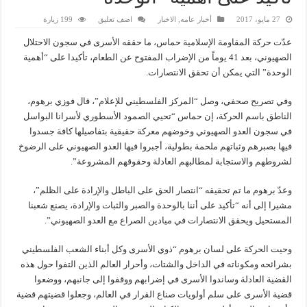
27 مايو، 2017
أخبار عامه
,
الاخبار
اضف تعليق
199 زيارة
عدّت حركة المقاومة الإسلامية حماس، ما حققه الأسرى في سجون الاحتلال
الصهيوني، بعد 41 يوماً من الإضراب المفتوح عن الطعام، تأكيدا على “أهمية
الوحدة” التي يمكن أن تحقق الانتصارات.
وفي تصريح صحفي، وصل “المركز الفلسطيني للإعلام”، قال فوزي برهوم،
الناطق باسم الحركة، إن حماس “تحيي الصمود الأسطوري لأسرانا البواسل
في سجون العدو الصهيوني وخوضهم معركة حقيقية بتفاصيلها كافة جسدوا
فيها بصبرهم وثباتهم ملحمة بطولية، أجبروا فيها العدو الصهيوني على الرضوخ
لشروطهم والاستجابة لمطالبهم العادلة وحقوقهم المشروعة”.
وعدّ برهوم ما تم تحقيقه “انتصار الحق على الباطل والإرادة على الظلم”،
مشيرا إلى أنه “تأكيد على أننا بالوحدة والصبر والثبات والإرادة، يصنع شعبنا
المستحيل ويحقق الانتصارات في ميادين الصراع مع العدو الصهيوني”.
وحيت الحركة على لسان برهوم “ذوي الأسرى وكل أبناء الشعب الفلسطيني
بشرائحه ومكوناته في الداخل والشتات، وأحرار العالم الذين التفوا حول هذه
القضية العادلة وساندوا الأسرى في إضرابهم ووقفوا إلى جانبهم، ووضعوا
قضية الأسرى على سلم أولويات صناع القرار في العالم، وجعلوا قضيتهم قضية