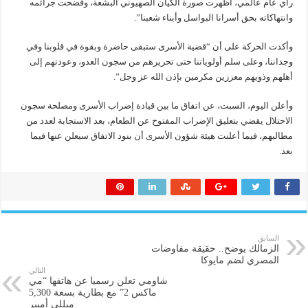
رأي عام عالمي، أظهرت صورة الكيان الصهيوني البشعة، وفضحت جرائمه
وانتهاكاته بحق أسرانا البواسل وأبناء شعبنا”.
وأكدت الحركة على أن “قضية الأسرى ستبقى حاضرة وبقوة في قلوبنا وفي
وجداننا، وعلى سلم أولوياتنا حتى تحريرهم من سجون العدو، وعودتهم إلى
أهلهم وذويهم معززين مكرمين بإذن الله عز وجل”.
وأعلن اليوم، السبت، عن اتفاق ما بين قيادة إضراب الأسرى ومصلحة سجون
الاحتلال يقضي بتعليق الإضراب المفتوح عن الطعام، بعد الاستجابة لعدد من
مطالبهم، فيما أعلنت هيئة شؤون الأسرى أن بنود الاتفاق سيعلن عنها فيما
بعد.
السابق
الزمالك يوضح.. حقيقة مفاوضات
المصري لضم مايوكا
التالي
شاومي تعلن رسميا عن هاتفها “مي
ماكس 2” مع بطارية بسعة 5,300
ميللي أمبير