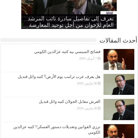
“الإخوان”: تأييد النقض بإعدام تسعة
“المجلس الثوري”: التحرك ضد الأنظمة
“متحدثة الإخوان” تطالب الانقلاب بوقف
الطاغية “واجب وطني وضرورة
تعرف إلى تفاصيل مبادرة نائب المرشد
مواطنين بهزلية النائب العام يؤكد تحول
أمين عام الإخوان: لا تصالح مع القتلة ولا
الانتهاكات بحق المرأة وإطلاق سراح كل
الحرائر
اقتصادية”
بديل عن القصاص
القضاء لألعوبة في يد العسكر
العام للإخوان من أجل توحيد المعارضة
أحدث المقالات
فضائح السيسي بيه كتبه عزالدين الكومي
7 أبريل، 2019
هل يعرف عرب ترامب يوم الأرض؟ كتبه وائل قنديل
30 مارس، 2019
العرش مقابل الجولان كتبه وائل قنديل
28 مارس، 2019
ترزي القوانين وتعديلات دستور العسكر!! كتبه عزالدين
الكومي