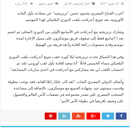
19 مايو، 2017
أخبار الرياضة
,
الاخبار
اضف تعليق
324 زيارة
أعرب الجناح المصري محمود حسن “تريزيجيه” عن سعادته بأول ألقابه
الأوروبية، بعد تتويج أندرلخت بلقب الدوري البلجيكي لهذا الموسم.
وشارك تريزيجيه مع أندرلخت في الأسابيع الأولى من الدوري المحلي ثم انضم
بعد 5 أسابيع فقط إلى صفوف فريق موسكرون على سبيل الإعارة لمدة
موسم وقدم مستويات رائعة للغاية وأنقذ فريقه من الهبوط.
وفي هذا السياق تحدث تريزيجيه ليلا كورة عقب تتويج أندرلخت بلقب الدوري
البلجيكي مساء الخميس قائلًا “أنا سعيد للغاية بأول لقب أوروبي، لقد تم
احتساب اللقب لي بعد مشاركتي مع أندرلخت في احدى مباريات المسابقة”.
وأضاف الدولي المصري الشاب “لقد كان عامًا رائعًا للغاية، فقد توجت ببطولة
وقدمت مستوى جيد بشهادة الجميع مع موسكرون، بالإضافة إلى مساعدة
المنتخب المصري على تصدر مجموعته في تصفيات كأس العالم والحصول
على وصيف إفريقيا في بطولة كأس الأمم”.