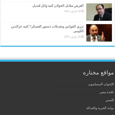
العرش مقابل الجولان كتبه وائل قنديل
28 مارس، 2019
ترزي القوانين وتعديلات دستور العسكر!! كتبه عزالدين
الكومي
28 مارس، 2019
مواقع مختاره
الإخوان المسلمون
نافذة مصر
كلمتي
بوابة الحرية والعدالة