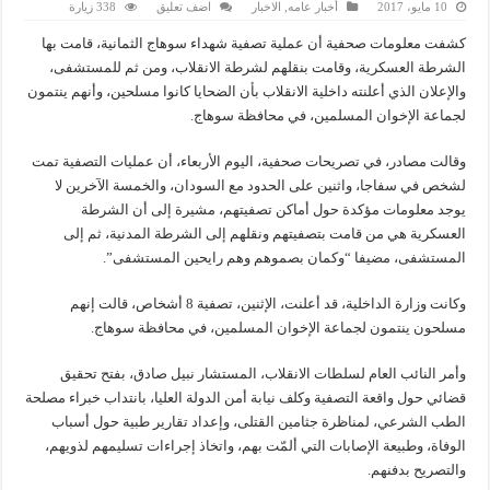
10 مايو، 2017
أخبار عامه
,
الاخبار
اضف تعليق
338 زيارة
كشفت معلومات صحفية أن عملية تصفية شهداء سوهاج الثمانية، قامت بها
الشرطة العسكرية، وقامت بنقلهم لشرطة الانقلاب، ومن ثم للمستشفى،
والإعلان الذي أعلنته داخلية الانقلاب بأن الضحايا كانوا مسلحين، وأنهم ينتمون
لجماعة الإخوان المسلمين، في محافظة سوهاج.
وقالت مصادر، في تصريحات صحفية، اليوم الأربعاء، أن عمليات التصفية تمت
لشخص في سفاجا، واثنين على الحدود مع السودان، والخمسة الآخرين لا
يوجد معلومات مؤكدة حول أماكن تصفيتهم، مشيرة إلى أن الشرطة
العسكرية هي من قامت بتصفيتهم ونقلهم إلى الشرطة المدنية، ثم إلى
المستشفى، مضيفا “وكمان بصموهم وهم رايحين المستشفى”.
وكانت وزارة الداخلية، قد أعلنت، الإثنين، تصفية 8 أشخاص، قالت إنهم
مسلحون ينتمون لجماعة الإخوان المسلمين، في محافظة سوهاج.
وأمر النائب العام لسلطات الانقلاب، المستشار نبيل صادق، بفتح تحقيق
قضائي حول واقعة التصفية وكلف نيابة أمن الدولة العليا، بانتداب خبراء مصلحة
الطب الشرعي، لمناظرة جثامين القتلى، وإعداد تقارير طبية حول أسباب
الوفاة، وطبيعة الإصابات التي ألمّت بهم، واتخاذ إجراءات تسليمهم لذويهم،
والتصريح بدفنهم.