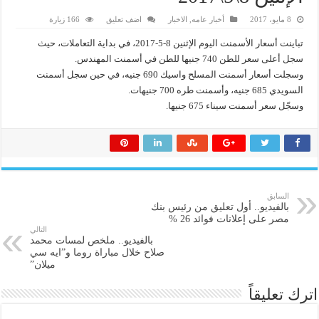
8 مايو، 2017
أخبار عامه
,
الاخبار
اضف تعليق
166 زيارة
تباينت أسعار الأسمنت اليوم الإثنين 8-5-2017، في بداية التعاملات، حيث
سجل أعلى سعر للطن 740 جنيها للطن في أسمنت المهندس.
وسجلت أسعار أسمنت المسلح واسيك 690 جنيه، في حين سجل أسمنت
السويدي 685 جنيه، وأسمنت طره 700 جنيهات.
وسجّل سعر أسمنت سيناء 675 جنيها.
السابق
بالفيديو.. أول تعليق من رئيس بنك
مصر على إعلانات فوائد 26 %
التالي
بالفيديو.. ملخص لمسات محمد
صلاح خلال مباراة روما و”ايه سي
ميلان”
اترك تعليقاً