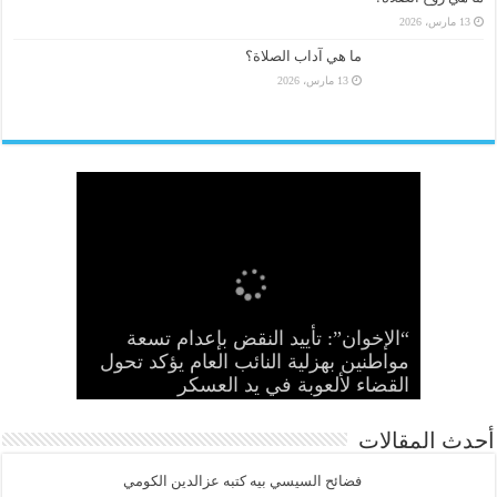
13 مارس، 2026
ما هي آداب الصلاة؟
13 مارس، 2026
“الإخوان”: تأييد النقض بإعدام تسعة
“المجلس الثوري”: التحرك ضد الأنظمة
“متحدثة الإخوان” تطالب الانقلاب بوقف
الطاغية “واجب وطني وضرورة
تعرف إلى تفاصيل مبادرة نائب المرشد
مواطنين بهزلية النائب العام يؤكد تحول
أمين عام الإخوان: لا تصالح مع القتلة ولا
الانتهاكات بحق المرأة وإطلاق سراح كل
الحرائر
اقتصادية”
بديل عن القصاص
القضاء لألعوبة في يد العسكر
العام للإخوان من أجل توحيد المعارضة
أحدث المقالات
فضائح السيسي بيه كتبه عزالدين الكومي