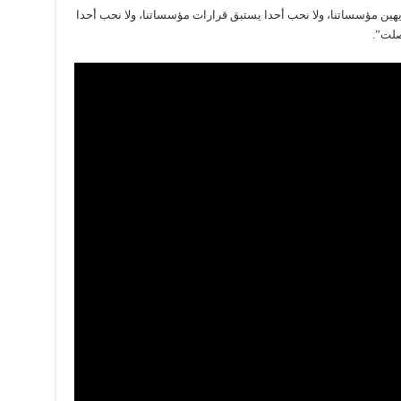
 يهين مؤسساتنا، ولا نحب أحدا يستبق قرارات مؤسساتنا، ولا نحب أحدا
وصلت”.