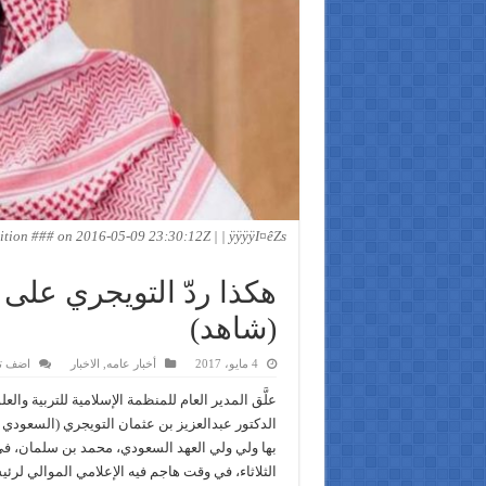
ion ### on 2016-05-09 23:30:12Z | | ÿÿÿÿI¤êZs
هكذا ردّ التويجري على
(شاهد)
4 مايو، 2017
أخبار عامه
,
الاخبار
اضف ت
علَّق المدير العام للمنظمة الإسلامية للتربية والع
الدكتور عبدالعزيز بن عثمان التويجري (السعودي
الثلاثاء، في وقت هاجم فيه الإعلامي الموالي لرئي