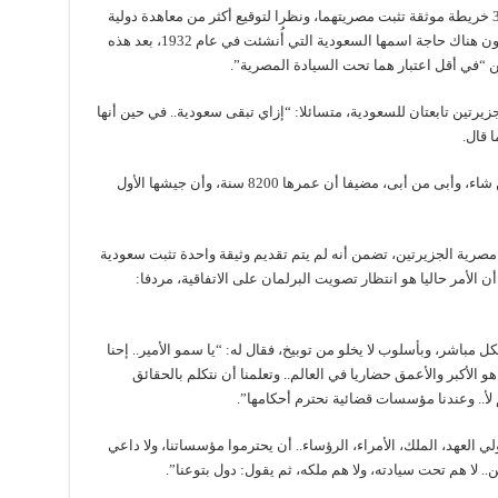
وأضاف: “تيران وصنافير مصريتان، نظرا لوجود 30 خريطة موثقة تثبت مصريتهما، ونظرا لتوقيع أكثر من معاهدة دولية
بشأنها بدءا من معاهدة لندن 1841، أي قبل أن تكون هناك حاجة اسمها السعودية التي أُنشئت في عام 1932، بعد هذه
 “في أقل اعتبار هما تحت السيادة المصرية”.
جزيرتين تابعتان للسعودية، متسائلا: “إزاي تبقى سعودية.. في حين أنها
وتابع بأن مصر ستظل دائما قائدة العرب، شاء من شاء، وأبى من أبى، مضيفا أن عمرها 8200 سنة، وأن جيشها الأول
 مصرية الجزيرتين، تضمن أنه لم يتم تقديم وثيقة واحدة تثبت سعودية
 الأمر حاليا هو انتظار تصويت البرلمان على الاتفاقية، مردفا:
مباشر، وبأسلوب لا يخلو من توبيخ، فقال له: “يا سمو الأمير.. إحنا
الأكبر والأعمق حضاريا في العالم.. وتعلمنا أن نتكلم بالحقائق
م لأ.. وعندنا مؤسسات قضائية نحترم أحكامها”.
ي العهد، الملك، الأمراء، الرؤساء.. أن يحترموا مؤسساتنا، ولا داعي
. لا هم تحت سيادته، ولا هم ملكه، ثم يقول: دول بتوعنا”.