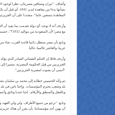
المعاهدة بتسعين عاما”، مشددا على أن الجزيرتين
وأردف أنه لا توجد، أي دولة تقدمت بما يفيد أن ال
مع مصر؛ لأن السعودية من مواليد 1932؟”، حسبما قال.
عربيا، والعاشر عالميا، حاليا.
وأردف قائلا إن الحكم القضائي الصادر الذي يؤكد
الجزيرتين من قِبل الحكومة المصرية، مشيرا إلى أن
“أتمنى أن يصوت لمصرية الجزيرتين”.
ثم وجَّه الحسيني خطابه إلى محمد بن سلمان بشكل 
بلد وشعب يحترم المؤسسات.. وإحنا ناس في بلد هو 
وبالعقل والمنطق والأرقام.. إحنا عندنا وثائق وأنت
وتابع: “نرجو من جميع الأطراف: ولي ولي العهد، ول
أن يهين أحد مؤسساتنا، بأن يقرر أن هناك جزيرتين.