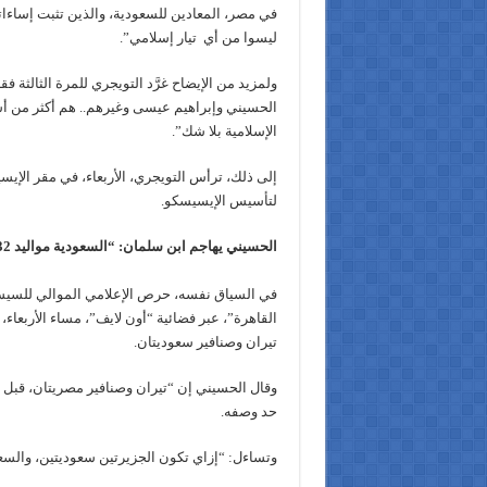
في مصر، المعادين للسعودية، والذين تثبت إساءا
ليسوا من أي تيار إسلامي”.
ولمزيد من الإيضاح غرَّد التويجري للمرة الثالثة
الحسيني وإبراهيم عيسى وغيرهم.. هم أكثر من أساء
الإسلامية بلا شك”.
إلى ذلك، ترأس التويجري، الأربعاء، في مقر الإيسي
لتأسيس الإيسيسكو.
الحسيني يهاجم ابن سلمان: “السعودية مواليد 1932”
في السياق نفسه، حرص الإعلامي الموالي للسيسي
القاهرة”، عبر فضائية “أون لايف”، مساء الأربعا
تيران وصنافير سعوديتان.
وقال الحسيني إن “تيران وصنافير مصريتان، قبل و
حد وصفه.
وتساءل: “إزاي تكون الجزيرتين سعوديتين، والسعودية م