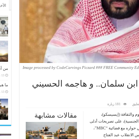
الأخ
Image processed by CodeCarvings Piczard ### FREE Community Edit
من آد
13 مارس، 2026
 ابن سلمان.. و هاجمه الحسيني
ما هي
13 مارس، 2026
عليق
181 زيارة
مقالات مشابهة
لوم والثقافة (إيسيسكو)،
 الجنسية)، على تصريحات أدلى
بها ولي ولي العهد السعودي، محمد بن سلمان، في حواره مع فضائية “MBC”،
س الانقلاب عبد الفتاح