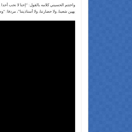
واختتم الحسيني كلامه بالقول: “إحنا لا نحب أحدا
يهين شعبنا، ولا حضارتنا، ولا أستاذيتنا”، مردفا: “