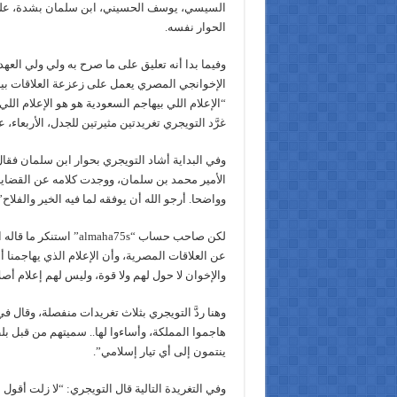
السيسي، يوسف الحسيني، ابن سلمان بشدة، على 
الحوار نفسه.
وفيما بدا أنه تعليق على ما صرح به ولي ولي العه
الإخوانجي المصري يعمل على زعزعة العلاقات بين 
“الإعلام اللي بيهاجم السعودية هو هو الإعلام الل
غرَّد التويجري تغريدتين مثيرتين للجدل، الأربعاء،
وفي البداية أشاد التويجري‏ بحوار ابن سلمان فقا
الأمير محمد بن سلمان، ووجدت كلامه عن القضاي
وواضحا. أرجو الله أن يوفقه لما فيه الخير والفلاح”
لكن صاحب حساب “almaha75s” ا
عن العلاقات المصرية، وأن الإعلام الذي يهاجمنا أ
والإخوان لا حول لهم ولا قوة، وليس لهم إعلام أصل
وهنا ردَّ التويجري بثلاث تغريدات منفصلة، وقال في
هاجموا المملكة، وأساءوا لها.. سميتهم من قبل بل
ينتمون إلى أي تيار إسلامي”.
وفي التغريدة التالية قال التويجري: “لا زلت أقول 