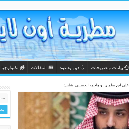
بيانات وتصريحات
دين ودعوة
المقالات
تكنولوجيا
 على ابن سلمان.. و هاجمه الحسيني (شاهد)