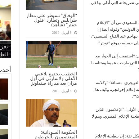
تصريحاته التي أدلى بها في
“الوفاق” تسيطر على مطار
طرابلس وتطارد “فلول
د السعودي من أن “الإعلام
حفتر” (شاهد)
الدولتين” وقوله أيضا إن
8 أبريل، 2019
ي بيهاجم عبد الفتاح السيسي”،
“الإ
“الم
“متح
 على حسابه بموقع “تويتر”.
الط
تعرف
مواط
أمين
الان
الحر
اقتص
بدي
القض
العا
ل: “استمعت إلى الحوار مع
ا التي طرحت عميقا ومتناسقا
أحدث
.
الخطيب يجتمع بلاعبي
الأهلي ولاسارتي في أول
ستنكر ما قاله التويجري، متسائلا: “وكلامه
مران بعد مباراة صنداونز
نه إعلام إخوانجي، وكيف هذا
8 أبريل، 2019
ا؟”.
 الأولى: “الإعلاميون الذين
طجية الإعلام المصري، وهم لا
الحكومة السودانية:
بكل ثقة: إن بلطجية الإعلام
المعتصمون بالخرطوم