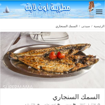
الرئيسية
/
سيدتى
/
السمك السنجاري
السمك السنجاري
30 أبريل، 2017
سيدتى
اضف تعليق
270 زيارة