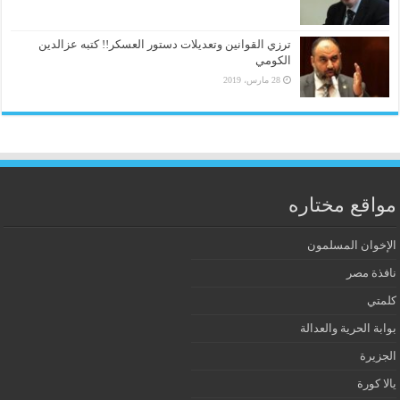
ترزي القوانين وتعديلات دستور العسكر!! كتبه عزالدين
الكومي
28 مارس، 2019
مواقع مختاره
الإخوان المسلمون
نافذة مصر
كلمتي
بوابة الحرية والعدالة
الجزيرة
يالا كورة