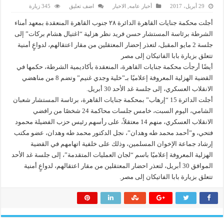
29 أبريل، 2017
أخبار عامه
,
الاخبار
اضف تعليق
345 زيارة
أجلت محكمة جنايات القاهرة الدائرة ٢٨ جنوب القاهرة المنعقدة بمعهد أمناء
الشرطة برئاسة المستشار حسن فريد نظر هزلية “اغتيال هشام بركات” إلى
جلسة 2 مايو المقبل، لتعذر إحضار المعتقلين من مقار اعتقالهم، لدواعٍ أمنية
تتعلق بزيارة بابا الفاتيكان إلى مصر
أيضًا أرجأت محكمة جنايات القاهرة، المنعقدة بأكاديمية الشرطة، حكمها في
القضية الهزلية المعروفة إعلاميًا بـ”خلية وجدي غنيم” وتضم 8 من مناهضي
الانقلاب العسكري، إلى جلسة غد الأحد 30 أبريل.
أجلت الدائرة 15 “إرهاب” بمحكمة جنايات القاهرة، برئاسة المستشار شعبان
الشامي، اليوم السبت، خامس جلسات محاكمة 24 شخصًا من رافضي
الانقلاب العسكري، منهم 14 معتقلاً، على رأسهم رئيس حزب الفضيلة محمود
فتحي، و”أحمد محمد طه وهدان”، نجل الدكتور محمد طه وهدان، عضو مكتب
إرشاد جماعة الإخوان المسلمين، وذلك على خلفية اتهامهم في القضية
الهزلية المعروفة إعلاميًا باسم “لجان العمليات المتقدمة”، إلى جلسة غد الأحد
الموافق 30 أبريل، لتعذر احضار المعتقلين من مقار اعتقالهم، لدواعٍ أمنية
تتعلق بزيارة بابا الفاتيكان إلى مصر.