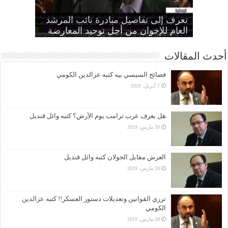
“الإخوان”: تأييد النقض بإعدام تسعة
“المجلس الثوري”: التحرك ضد الأنظمة
“متحدثة الإخوان” تطالب الانقلاب بوقف
الطاغية “واجب وطني وضرورة
تعرف إلى تفاصيل مبادرة نائب المرشد
مواطنين بهزلية النائب العام يؤكد تحول
أمين عام الإخوان: لا تصالح مع القتلة ولا
الانتهاكات بحق المرأة وإطلاق سراح كل
الحرائر
اقتصادية”
بديل عن القصاص
القضاء لألعوبة في يد العسكر
العام للإخوان من أجل توحيد المعارضة
أحدث المقالات
فضائح السيسي بيه كتبه عزالدين الكومي
7 أبريل، 2019
هل يعرف عرب ترامب يوم الأرض؟ كتبه وائل قنديل
30 مارس، 2019
العرش مقابل الجولان كتبه وائل قنديل
28 مارس، 2019
ترزي القوانين وتعديلات دستور العسكر!! كتبه عزالدين
الكومي
28 مارس، 2019