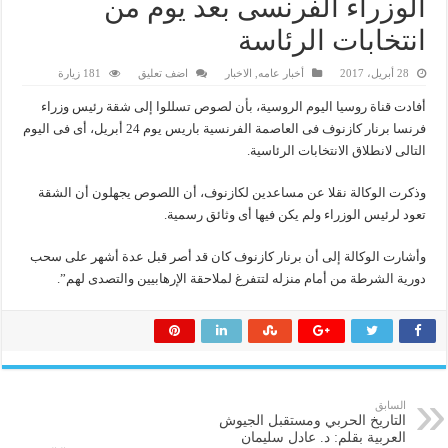
الوزراء الفرنسى بعد يوم من
انتخابات الرئاسة
28 أبريل، 2017
أخبار عامه
,
الاخبار
اضف تعليق
181 زيارة
أفادت قناة روسيا اليوم الروسية، بأن لصوص تسللوا إلى شقة رئيس وزراء
فرنسا برنار كازنوف فى العاصمة الفرنسية باريس يوم 24 أبريل، أى فى اليوم
التالى لانطلاق الانتخابات الرئاسية.
وذكرت الوكالة نقلا عن مساعدين لكازنوف، أن اللصوص يجهلون أن الشقة
تعود لرئيس الوزراء ولم يكن فيها أى وثائق رسمية.
وأشارت الوكالة إلى أن برنار كازنوف كان قد أصر قبل عدة أشهر على سحب
دورية الشرطة من أمام منزله لتتفرغ لملاحقة الإرهابيين والتصدى لهم”.
السابق
التاريخ الحربي ومستقبل الجيوش
العربية بقلم: د. عادل سليمان