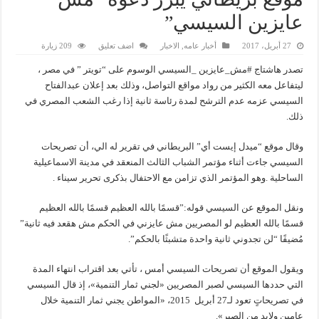
عايزين السيسي”
27 أبريل، 2017
أخبار عامه
,
الاخبار
اضف تعليق
209 زيارة
تصدر هاشتاج #مش_عايزين _السيسي الوسوم على “تويتر ” في مصر ،
ليتفاعل معه الكثير من رواد مواقع التواصل، وذلك بعد إعلان عبدالفتاح
السيسي عزمه عدم الترشح لمدة رئاسة ثانية إذا رغب الشعب المصري في
ذلك.
وقال موقع “ميدل إيست أي” البريطاني في تقرير له الي، أن تصريحات
السيسي جاءت أثناء مؤتمر الشباب الثالث المنعقد في مدينة الاسماعيلية
الساحلية .وهو المؤتمر الذي تزامن مع الاحتفال بذكرى تحرير سيناء .
ونقل الموقع عن السيسي قوله:”قسمًا بالله العظيم قسمًا بالله العظيم
قسمًا بالله العظيم لو المصريين مش عايزني في الحكم مش هقعد فيه ثانية”
مُضيفًا “لن تجدوني ثانية واحدة متشبثًا بالحكم”.
ويقول الموقع أن تصريحات السيسي أمس ، تأتي بعد اقتراب انتهاء المدة
التي حددها السيسي لصبر المصريين «لجني ثمار التنمية»، إذ قال السيسي
في تصريحاتٍ تعود لـ27 أبريل 2015، «المواطن يجني ثمار التنمية خلال
عامين ولابد من الصبر».