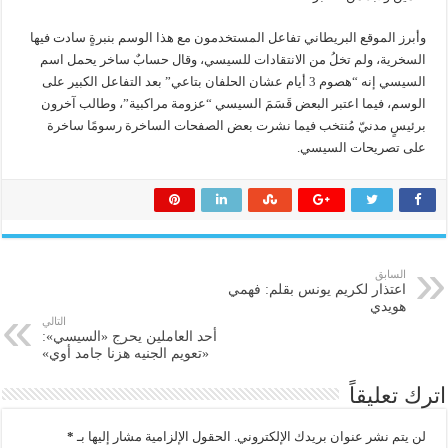
وأبرز الموقع البريطاني تفاعل المستخدمون مع هذا الوسم بنبرةٍ سادت فيها
السخرية، ولم تخلُ من الانتقادات للسيسي، وقال حسابٌ ساخر يحمل اسم
السيسي إنه “هصوم 3 أيام عشان الحلفان بتاعي” بعد التفاعل الكبير على
الوسم، فيما اعتبر البعض قَسَمَ السيسي “عزومة مراكبية”، وطالب آخرون
برئيسٍ مدنيّ مُنتخب فيما نشرت بعض الصفحات الساخرة رسومًا ساخرة
على تصريحات السيسي.
السابق
اعتذار لكريم يونس بقلم: فهمي
هويدي
التالي
أحد العاملين يحرج «السيسي»:
«تعويم الجنيه هزنا جامد أوي»
اترك تعليقاً
لن يتم نشر عنوان بريدك الإلكتروني.
الحقول الإلزامية مشار إليها بـ
*