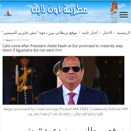
الرئيسية
/
الاخبار
/
أخبار عامه
/
موقع بريطاني يبرز دعوة “مش عايزين السيسي”
Image processed by CodeCarvings Piczard ### FREE Community Edition ###
on 2017-04-27 10:30:00Z | | ÿN]~ÿN^ÿO`ÿ´¼ÌS
موقع بريطاني يبرز دعوة “مش