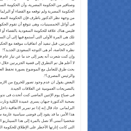
وصنافير من الحكومة المصرية، وأن الحكومة السع
الحكومة المصرية ولم توقعه مع القضاء أو البرلم
من وجهة نظر الدكتور باطرف فإن الحكومة السع
فى أوائل الخمسينيات، وهى تتوقع أن تقوم الحكوم
فليس هناك علاقة للحكومة السعودية بالقضاء أو ال
تلك هى المرة الأولى التى أستمع فيها إلى أن ا
الجزيرتين، قبل تنفيذ أى اتفاقيات موقعة مع الحكو
نظره الخاصة، أم هى التوجه السعودى الجديد؟!
وإن كنت شعرت أنه يعبر إلى حد ما عن تيار عام ف
لا أعلم هل تم التطرق إلى قضية الجزيرتين خلال ق
بحث طرق للتعامل مع الموضوع بصورة تحفظ العل
والرئيس المصرى؟!.
البعض يقول ان عدم وجود تصور للخروج من الازمة
بالتصريحات العمومية عن العلاقات الجيدة.
فى صباح يوم الإثنين الماضى كنت أتحدث فى ندوة 
بصحبة الدكتورة جيهان يسرى عميدة الكلية ونارت 
البرلمانى. جاد قال إنه إذا تم تمرير الاتفاقية دا
هذا الأمر، ما قد يقود إلى فوضى سياسية عارمة 
شخصيا أتمنى ألا نصل بالمرة إلى هذا السيناريو 
التى كانت إثارتها الأخطر على الإطلاق للحكومة المصرية و