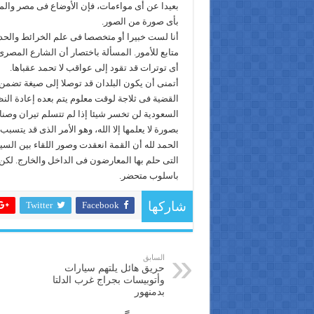
بعيدا عن أى مواءمات، فإن الأوضاع فى مصر والمن
بأى صورة من الصور.
أنا لست خبيرا أو متخصصا فى علم الخرائط والحد
متابع للأمور. المسألة باختصار أن الشارع المصرى
أى توترات قد تقود إلى عواقب لا تحمد عقباها.
أتمنى أن يكون البلدان قد توصلا إلى صيغة تضم
القضية فى ثلاجة لوقت معلوم يتم بعده إعادة الن
السعودية لن تخسر شيئا إذا لم تتسلم تيران وصن
بصورة لا يعلمها إلا الله، وهو الأمر الذى قد يت
الحمد لله أن القمة انعقدت وصور اللقاء بين ال
التى حلم بها المعارضون فى الداخل والخارج. لكن
باسلوب متحضر.
Twitter
Facebook
شاركها
السابق
حريق هائل يلتهم سيارات
وأتوبيسات بجراج غرب الدلتا
بدمنهور