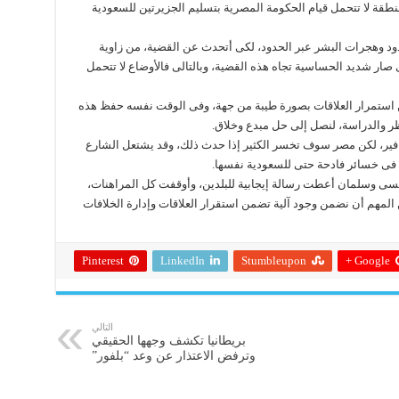
طقة لا تتحمل قيام الحكومة المصرية بتسليم الجزيرتين للسعودية
ود وهجرات البشر عبر الحدود، لكى أتحدث عن القضية، من زاوية
 صار شديد الحساسية تجاه هذه القضية، وبالتالى فالأوضاع لا تتحمل
ن استمرار العلاقات بصورة طيبة من جهة، وفى الوقت نفسه حفظ هذه
ظر والدراسة، لنصل إلى حل مبدع وخلاق.
افير، لكن مصر سوف تخسر الكثير إذا حدث ذلك، وقد يشتعل الشارع
سبب فى خسائر فادحة حتى للسعودية نفسها.
سيسى وسلمان أعطت رسالة إيجابية للبلدين، وأوقفت كل المراهنات،
 المهم أن نضمن وجود آلية تضمن استقرار العلاقات وإدارة الخلافات
Pinterest
LinkedIn
Stumbleupon
Google +
التالي
بريطانيا تكشف وجهها الحقيقي
وترفض الاعتذار عن وعد “بلفور”