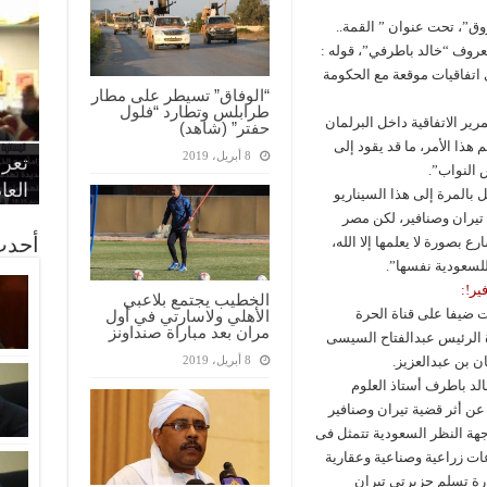
ق”، تحت عنوان ” القمة..
روف “خالد باطرفي”، قوله :
 اتفاقيات موقعة مع الحكومة
“الوفاق” تسيطر على مطار
طرابلس وتطارد “فلول
رير الاتفاقية داخل البرلمان
حفتر” (شاهد)
“الإ
“الم
“متح
هذا الأمر، ما قد يقود إلى
8 أبريل، 2019
الط
تعرف
مواط
أمين
الان
النواب”.
الحر
اقتص
بدي
القض
العا
بالمرة إلى هذا السيناريو
 تيران وصنافير، لكن مصر
أحدث
بصورة لا يعلمها إلا الله،
لسعودية نفسها”.
ير!:
الخطيب يجتمع بلاعبي
 ضيفا على قناة الحرة
الأهلي ولاسارتي في أول
مران بعد مباراة صنداونز
رة الرئيس عبدالفتاح السيسى
ن بن عبدالعزيز.
8 أبريل، 2019
لد باطرف أستاذ العلوم
ن أثر قضية تيران وصنافير
جهة النظر السعودية تتمثل فى
ت زراعية وصناعية وعقارية
رة تسلم جزيرتى تيران