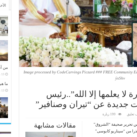
الأخ
من آد
Image processed by CodeCarvings Piczard ### FREE Community Editi
13 مارس، 2026
ÿxShv
ما هي
13 مارس، 2026
ا يعلمها إلا الله”..رئيس
 جديدة عن “تيران وصنافير”
 تعليق
199 زيارة
مقالات مشابهة
س تحرير صحيفة “الشروق”
را من “سيناريو كابوسى”