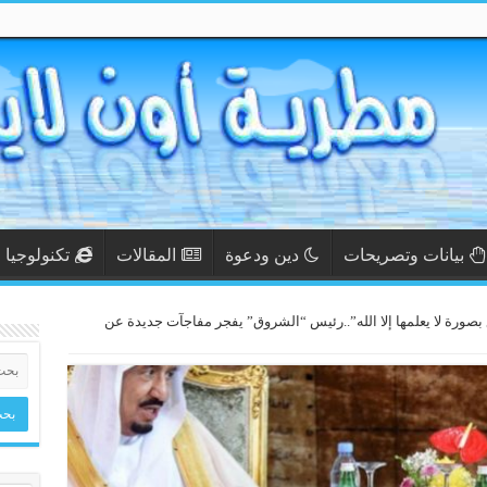
بيانات وتصريحات
دين ودعوة
المقالات
تكنولوجيا
صورة لا يعلمها إلا الله”..رئيس “الشروق” يفجر مفاجآت جديدة عن