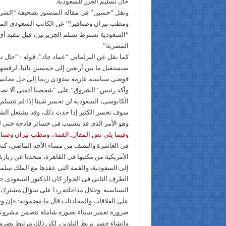
حال تسليم الجزر للسعودية.
ونقل “حسين” في مقاله المنشور بصحيفة “الشرو
ومطب تيران وصنافير!” عن الكاتب السعودي المع
“السعودية تشترط تسلم الجزيرتين، قبل تنفيذ أى
المصرية”.
كما نقل عن البرلماني “عماد جاد”، قوله : “حال تم
سيستقيل ما بين أربعين إلى خمسين نائبا، لرفضهم 
فوضى سياسية عارمة ستؤدى ربما إلى حل مجلس 
وأكد رئيس “الشروق” على “شخصيا أتمنى ألا نصل 
الكابوسى، السعودية لن تخسر شيئا إذا لم تتسلم
سوف تخسر الكثير إذا حدث ذلك، وقد يشتعل الشارع 
وهو الأمر الذى قد يتسبب فى خسائر فادحة حتى ل
وفيما يلي نص المقال..القمة.. ومطب تيران وصناف
فى العاشرة والنصف من مساء الأحد الماضى، كنت
الأمريكية من مكتبها فى القاهرة، متحدثا عن زيا
إلى السعودية، والقمة التى عقدها مع الملك سلما
الطرف الثانى فى الحوار كان الدكتور السعودى خا
السياسية. وخلال مداخلته ردا على سؤال مشترك ع
على العلاقات والمحادثات قال ما مضمونه: «إن و
ضرورة تعمير سيناء بصورة شاملة تتضمن مشروعا
وإنشاء جسر يربط البلدين، لكن ذلك مرتبط بضرو