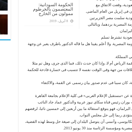
الحكومة السودانية:
ودية، وقعت الاتفاق مع
المعتصمون بالخرطوم
ان فى إبريل من العام الماضى.
ممولون من الخارج
ودية سلمت مصر الجزيرتين
8 أبريل، 2019
ة المصرية بردهما، وبالتالى
برلمان.
لسعودية تشترط تسلم
مة المصرية. ولا أعلم يقينا هل ما قاله الدكتور باطرف يعبر عن وجهة
ى المملكة.
مة الرياض أم لا، وإذا كان حدث ذلك، فما الذى جرى، وهل تم مثلا
اقات من جهة وفى الوقت نفسه لا تتسبب فى خسارة فادحة للحكمة
، كان سببا فى عدم صدور بيان رسمى عن القمة، والاكتفاء
عن «مستقبل الإعلام العربى» فى كلية الإعلام بجامعة القاهرة
بوران رئيس قناة سكاى نيوز عربية والدكتور عماد جاد النائب
خل البرلمان، فهو يتوقع استقالة ما بين أربعين إلى خمسين نائبا، لرفضهم
ستؤدى ربما إلى حل مجلس النواب.
الكابوسى، وأتمنى أن يتوصل البلدان إلى صيغة حل وسط لهذه القضية،
مؤسسة الرئاسة منذ 30 يونيو 2013.