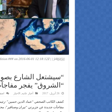
on ### on 2016-06-01 12:18:12Z | | ÿ4§ÿ{ÿj|
“سيشتعل الشارع بصورة ل
“الشروق” يفجر مفاجآت
26 أبريل، 2017
أخبار عامه
,
الاخبار
اضف
كشف الكاتب الصحفي “عماد الدين حسين” -رئي
مفاجآت جديدة عن جزيرتي “تيران وصنافير”، محذ